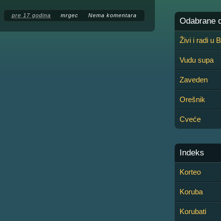
pre 17 godina
mrgec
Nema komentara
Odabrane de
Živi i radi u
Vudu supa
Zaveden
Orešnik
Cveće
Indeks
Korteo
Koruba
Korubati