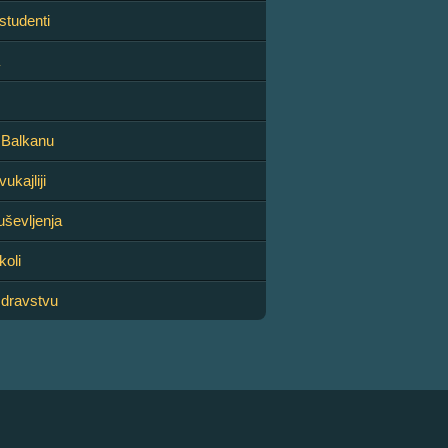
studenti
 Balkanu
ukajliji
uševljenja
koli
zdravstvu