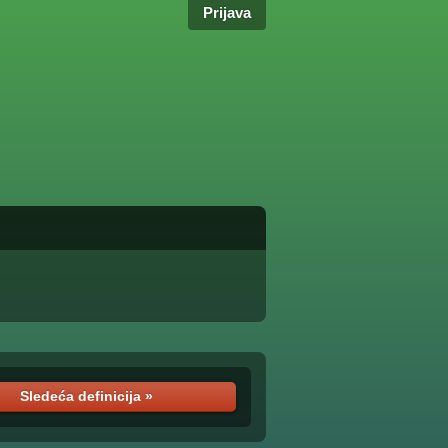
Prijava
Sledeća definicija »