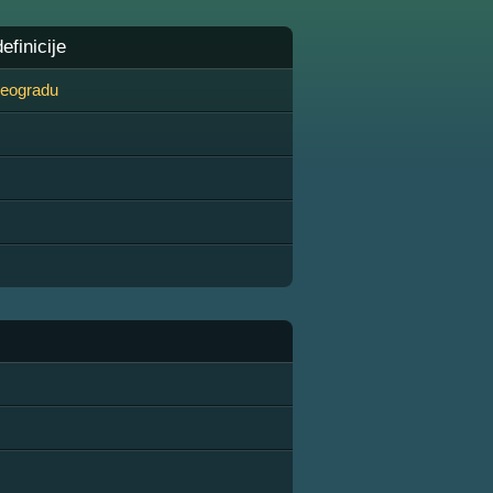
finicije
 Beogradu