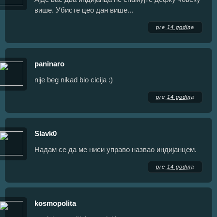
више. Убисте цео дан више...
pre 14 godina
paninaro
nije beg nikad bio cicija :)
pre 14 godina
Slavk0
Надам се да ме ниси управо назвао индијанцем.
pre 14 godina
kosmopolita