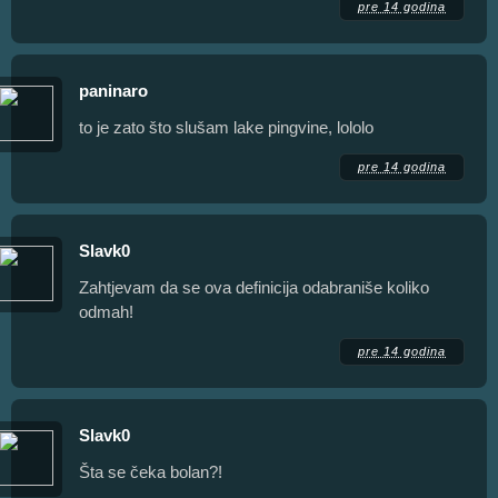
pre 14 godina
paninaro
to je zato što slušam lake pingvine, lololo
pre 14 godina
Slavk0
Zahtjevam da se ova definicija odabraniše koliko
odmah!
pre 14 godina
Slavk0
Šta se čeka bolan?!