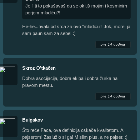
Je l' ti to pokušavaš da se okitiš mojim i kosminim
perjem mladiću?!
He-he...hvala od srca za ovo "mladiću"! Jok, more, ja
sam paun sam za sebe! :)
pre 14 godina
Skroz O'tkačen
Dobra asocijacija, dobra ekipa i dobra žurka na
pravom mestu.
pre 14 godina
Bulgakov
Što reče Faca, ova definicija oskače kvalitetom. A i
pajserom! Zaslužio si ga! Mislim plus, a ne pajser. ;)