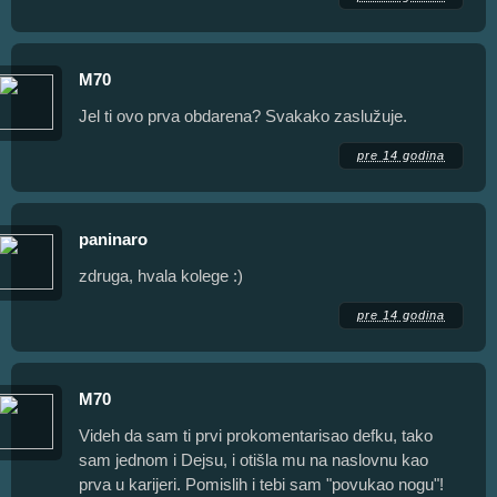
M70
Jel ti ovo prva obdarena? Svakako zaslužuje.
pre 14 godina
paninaro
zdruga, hvala kolege :)
pre 14 godina
M70
Videh da sam ti prvi prokomentarisao defku, tako
sam jednom i Dejsu, i otišla mu na naslovnu kao
prva u karijeri. Pomislih i tebi sam "povukao nogu"!