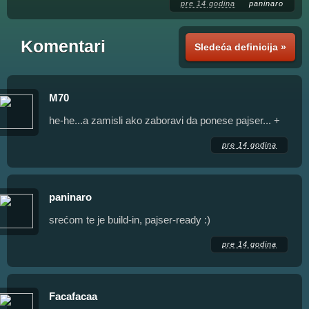
pre 14 godina
paninaro
Komentari
Sledeća definicija »
M70
he-he...a zamisli ako zaboravi da ponese pajser... +
pre 14 godina
paninaro
srećom te je build-in, pajser-ready :)
pre 14 godina
Facafacaa