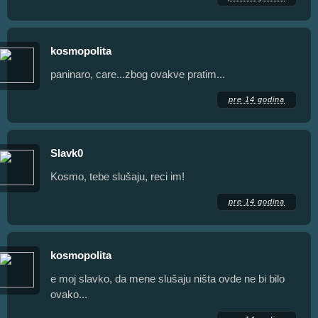
kosmopolita
paninaro, care...zbog ovakve pratim...
pre 14 godina
Slavk0
Kosmo, tebe slušaju, reci im!
pre 14 godina
kosmopolita
e moj slavko, da mene slušaju ništa ovde ne bi bilo
ovako...