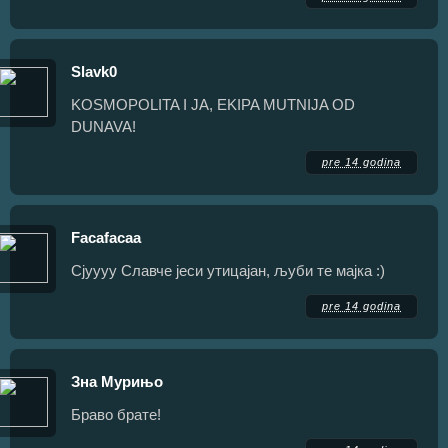
Slavk0
KOSMOPOLITA I JA, EKIPA MUTNIJA OD
DUNAVA!
pre 14 godina
Facafacaa
Сјуууу Славче јеси утицајан, љуби те мајка :)
pre 14 godina
Зна Мурињо
Браво брате!