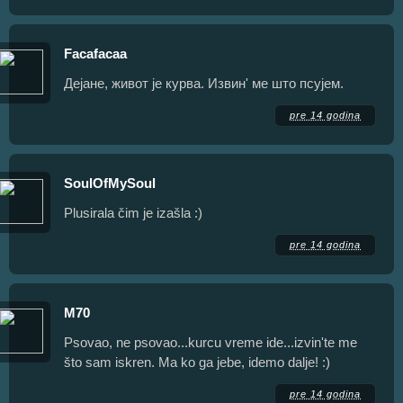
Facafacaa
Дејане, живот је курва. Извин' ме што псујем.
pre 14 godina
SoulOfMySoul
Plusirala čim je izašla :)
pre 14 godina
M70
Psovao, ne psovao...kurcu vreme ide...izvin'te me
što sam iskren. Ma ko ga jebe, idemo dalje! :)
pre 14 godina