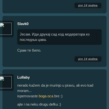
pre 14 godina
Slavk0
Јесам. Иди друкај сад код модератора ко
последња цава.
Срам те било.
pre 14 godina
Lullaby
nerado kažem da je murinjo u pravu, ali evo kad
moram...
ispemovaste
boga oca
bre :)
ajte i na neku drugu defku :)