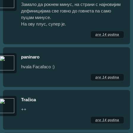
Замало да рокнем минус, на страни с најновијим
дефиницијама све говно до говнета па само
пуцам минусе.
На ову плус, супер је.
pre 14 godina
paninaro
hvala Facafaco :)
pre 14 godina
Tračica
++
pre 14 godina