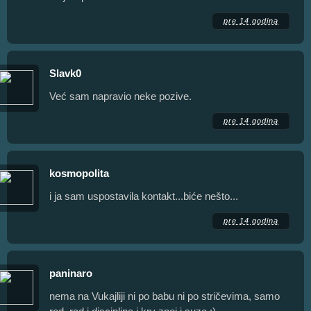
pre 14 godina
Slavk0
Već sam napravio neke pozive.
pre 14 godina
kosmopolita
i ja sam uspostavila kontakt...biće nešto...
pre 14 godina
paninaro
nema na Vukajliji ni po babu ni po stričevima, samo