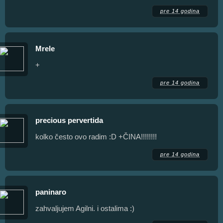
pre 14 godina
Mrele
+
pre 14 godina
precious pervertida
kolko često ovo radim :D +ČINA!!!!!!!!
pre 14 godina
paninaro
zahvaljujem Agilni. i ostalima :)