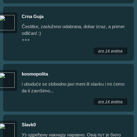
Crna Guja
Čestitke, zasluženo odabrana, dobar izraz, a primer
odličan! :)
+++
pre 14 godina
kosmopolita
i ubuduće se slobodno javi meni ili slavku i mi ćemo
da ti završimo...
pre 14 godina
Slavk0
Уз одређену накнаду наравно. Овај пут је било