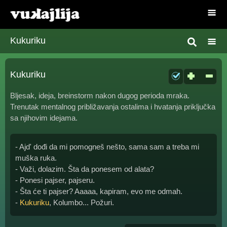
Kukuriku
Kukuriku
Bljesak, ideja, breinstorm nakon dugog perioda mraka.
Trenutak mentalnog približavanja ostalima i hvatanja priključka
sa njihovim idejama.
- Ajd' dođi da mi pomogneš nešto, sama sam a treba mi
muška ruka.
- Važi, dolazim. Šta da ponesem od alata?
- Ponesi pajser, pajseru.
- Šta će ti pajser? Aaaaa, kapiram, evo me odmah.
-
Kukuriku
, Kolumbo... Požuri.