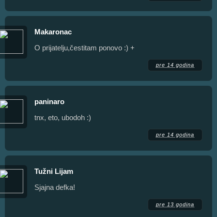
Makaronac
O prijatelju,čestitam ponovo :) +
pre 14 godina
paninaro
tnx, eto, ubodoh :)
pre 14 godina
Tužni Lijam
Sjajna defka!
pre 13 godina