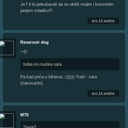
Je l' ti to pokušavaš da se okitiš mojim i kosminim
perjem mladiću?!
pre 14 godina
Reservoir dog
:+D
treba mi muška ruka
Pa kad priča u šiframa ;-)))))) Traži - ruka
(šatrovački).
pre 14 godina
M70
Slavk0