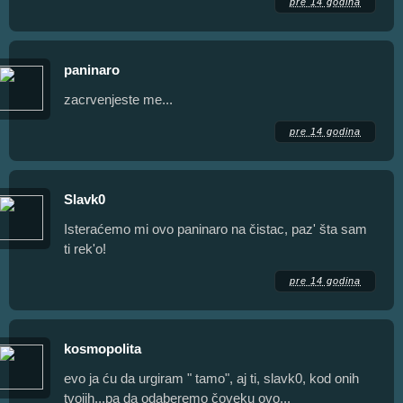
pre 14 godina
paninaro
zacrvenjeste me...
pre 14 godina
Slavk0
Isteraćemo mi ovo paninaro na čistac, paz' šta sam
ti rek'o!
pre 14 godina
kosmopolita
evo ja ću da urgiram " tamo", aj ti, slavk0, kod onih
tvojih...pa da odaberemo čoveku ovo...