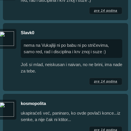
red, rad i disciplina i krv znoj i suze :)
pre 14 godina
Slavk0
nema na Vukajliji ni po babu ni po stričevima,
samo red, rad i disciplina i krv znoj i suze :)
Još si mlad, neiskusan i naivan, no ne brini, ima nade
za tebe.
pre 14 godina
kosmopolita
ukapiraćeš već, paninaro, ko ovde povlači konce...iz
senke, a nije čak ni ktitor...
pre 14 godina