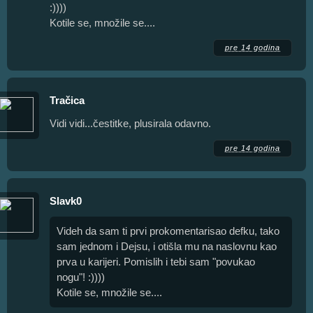
:))))
Kotile se, množile se....
pre 14 godina
Tračica
Vidi vidi...čestitke, plusirala odavno.
pre 14 godina
Slavk0
Videh da sam ti prvi prokomentarisao defku, tako
sam jednom i Dejsu, i otišla mu na naslovnu kao
prva u karijeri. Pomislih i tebi sam "povukao
nogu"! :))))
Kotile se, množile se....