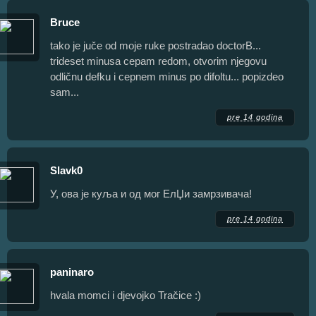
Bruce
tako je juče od moje ruke postradao doctorB...
trideset minusa cepam redom, otvorim njegovu
odličnu defku i cepnem minus po difoltu... popizdeo
sam...
pre 14 godina
Slavk0
У, ова је куља и од мог ЕлЏи замрзивача!
pre 14 godina
paninaro
hvala momci i djevojko Tračice :)