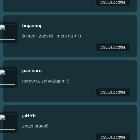
pre 14 godina
bojanboj
A meni, zahvali i meni na + :)
pre 14 godina
paninaro
naravno, zahvaljujem :)
pre 14 godina
jaBRE
znaci bravo!!!
pre 14 godina