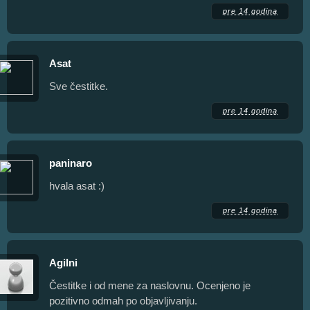
pre 14 godina
Asat
Sve čestitke.
pre 14 godina
paninaro
hvala asat :)
pre 14 godina
Agilni
Čestitke i od mene za naslovnu. Ocenjeno je
pozitivno odmah po objavljivanju.