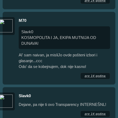
pre 14 godina
M70
Slavk0
KOSMOPOLITA I JA, EKIPA MUTNIJA OD
DUNAVA!
Al' sam naivan, ja misliJo ovde pošteni izbori i
glasanje...ccc
Odo' da se kobejnujem, dok nije kasno!
pre 14 godina
Slavk0
Dejane, pa nije ti ovo Transparency INTERNEŠNL!
pre 14 godina