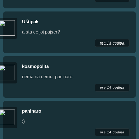
Uštipak
a sta ce joj pajser?
pre 14 godina
kosmopolita
nema na čemu, paninaro.
pre 14 godina
paninaro
:)
pre 14 godina