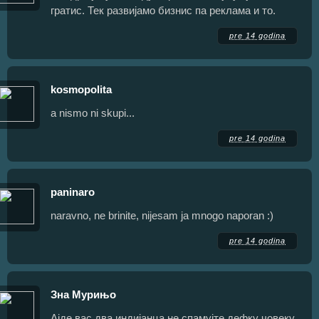
гратис. Тек развијамо бизнис па реклама и то.
pre 14 godina
kosmopolita
a nismo ni skupi...
pre 14 godina
paninaro
naravno, ne brinite, nijesam ja mnogo naporan :)
pre 14 godina
Зна Мурињо
Ајде вас два индијанца не спамујте дефку човеку