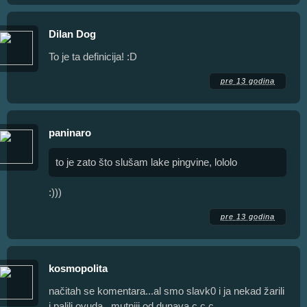
Dilan Dog
To je ta definicija! :D
pre 13 godina
paninaro
to je zato što slušam lake pingvine, lololo
:)))
pre 13 godina
kosmopolita
načitah se komentara...al smo slavk0 i ja nekad žarili
i palili ovuda...mutniji od dunava c c c...