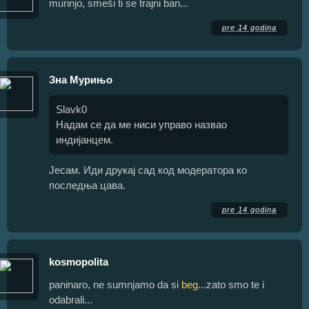
murinjo, smeši ti se trajni ban...
pre 14 godina
Зна Мурињо
Slavk0
Надам се да ме ниси управо назвао
индијанцем.
Јесам. Иди друкај сад код модератора ко
последња цава.
pre 14 godina
kosmopolita
paninaro, ne sumnjamo da si
beg
...zato smo te i
odabrali...