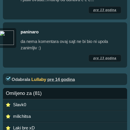
pre 13 godina
paninaro
da nema komentara ovaj sajt ne bi bio ni upola
zanimljiv :)
pre 13 godina
Odabrala
Lullaby
pre 14 godina
Omiljeno za (81)
Slavk0
milichitsa
Laki bre xD