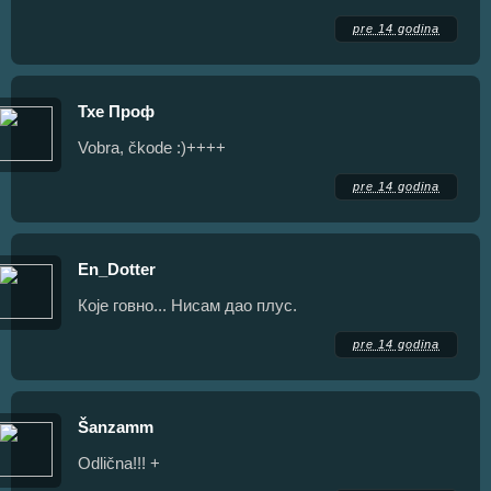
pre 14 godina
Тхе Проф
Vobra, čkode :)++++
pre 14 godina
En_Dotter
Које говно... Нисам дао плус.
pre 14 godina
Šanzamm
Odlična!!! +