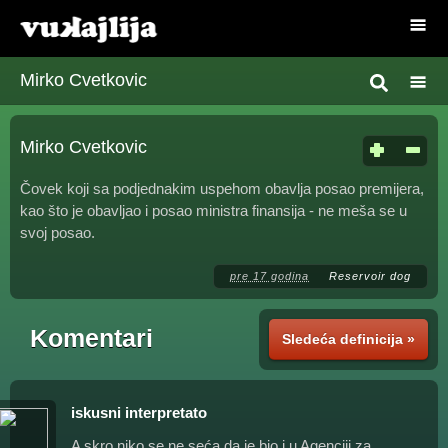
Mirko Cvetkovic
Mirko Cvetkovic
Čovek koji sa podjednakim uspehom obavlja posao premijera,
kao što je obavljao i posao ministra finansija - ne meša se u
svoj posao.
pre 17 godina
Reservoir dog
Komentari
Sledeća definicija »
iskusni interpretato
A skro niko se ne seća da je bio i u Agenciji za