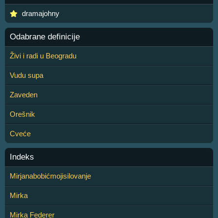
dramajohny
Odabrane definicije
Živi i radi u Beogradu
Vudu supa
Zaveden
Orešnik
Cveće
Indeks
Mirjanabobićmojisilovanje
Mirka
Mirka Federer