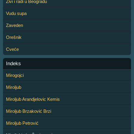
Živi i radi u Beogradu
Vudu supa
Zaveden
Orešnik
Cveće
Indeks
Mirogojci
Miroljub
Miroljub Arandjelovic Kemis
Miroljub Brzaković Brzi
Miroljub Petrović