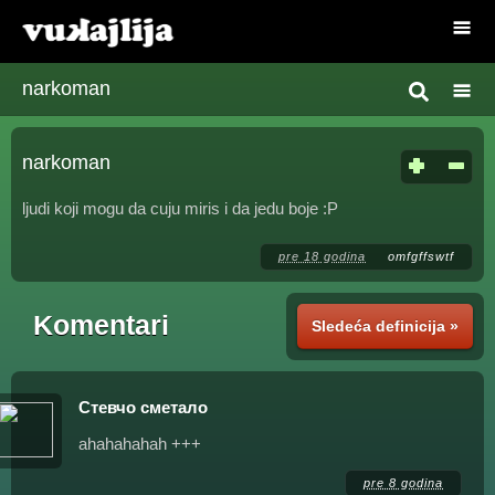
narkoman
narkoman
ljudi koji mogu da cuju miris i da jedu boje :P
pre 18 godina
omfgffswtf
Komentari
Sledeća definicija »
Стевчо сметало
ahahahahah +++
pre 8 godina