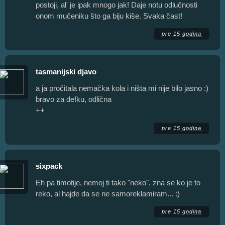
postoji, al' je ipak mnogo jak! Daje notu odlučnosti
onom mučeniku što ga biju kiše. Svaka čast!
pre 15 godina
tasmanijski djavo
a ja pročitala nemačka kola i ništa mi nije bilo jasno :)
bravo za defku, odlična
++
pre 15 godina
sixpack
Eh pa timotije, nemoj ti tako "neko", zna se ko je to
reko, al hajde da se ne samoreklamiram... :)
pre 15 godina