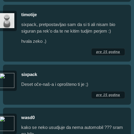
timotije
sixpack, pretpostavljao sam da si ti ali nisam bio
siguran pa rek'o da te ne kitim tudjim perjem :)
hvala zeko .)
pre 15 godina
sixpack
Deset oče-naš-a i oprošteno ti je ;)
pre 15 godina
wasd0
kako se neko usudjuje da nema automobil ??? sram
ga bilo