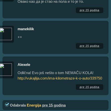
Овако као да је стао на пола и то је то.
pre 15 godina
manekilik
++
pre 15 godina
Alexele
Odlična! Evo još nešto o tom NEMAČU KOLA!
http://vukajlija.com/ima-kilometraze-k-o-auto/339750
pre 15 godina
Odabrala
Energija
pre 15 godina