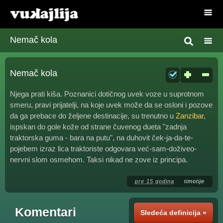
Nemač kola
Nemač kola
Njega prati kiša. Poznanici dotičnog uvek voze u suprotnom
smeru, pravi prijatelji, na koje uvek može da se osloni i pozove
da ga prebace do željene destinacije, su trenutno u
Zanzibar
,
ispskan do gole kože od strane čuvenog dueta "zadnja
traktorska guma - bara na putu", na duhovit ček-ja-da-te-
pojebem izraz lica traktoriste odgovara već-sam-doživeo-
nervni slom osmehom. Taksi nikad ne zove iz principa.
pre 15 godina
timotije
Komentari
Sledeća definicija »