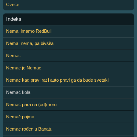
Cveće
Indeks
Nema, imamo RedBull
Nema, nema, pa bivši/a
Nemac
Nemac je Nemac
Nemac kad pravi rat i auto pravi ga da bude svetski
Nemač kola
Nemač para na (od)moru
Nemač pojma
Nemac rođen u Banatu