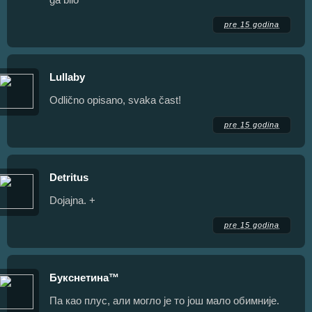
pre 15 godina
Lullaby
Odlično opisano, svaka čast!
pre 15 godina
Detritus
Dojajna. +
pre 15 godina
Букснетина™
Па као плус, али могло је то још мало обимније.