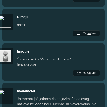
Rimejk
najs+
pre 15 godina
timotije
Što reče neko "Život piše definicije":)
hvala drugari
pre 15 godina
madame69
Ja moram još jednom da se javim. Ja od ovog
naslova ne videh bolji! "Nemač"!!! Neverovatno. Ne