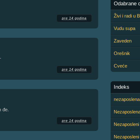
Odabrane de
Živi i radi u
pre 14 godina
Vudu supa
Zaveden
Orešnik
+
Cveće
pre 14 godina
Indeks
nezaposlena 
m đe.
Nezaposlena
pre 14 godina
Nezaposleni
Nezaposleni