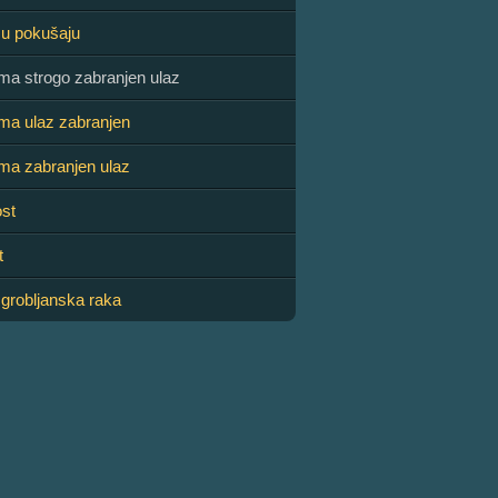
 u pokušaju
ma strogo zabranjen ulaz
ma ulaz zabranjen
ma zabranjen ulaz
st
t
 grobljanska raka