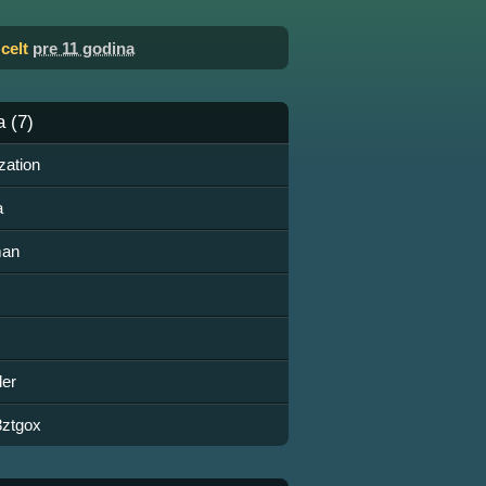
o
celt
pre 11 godina
a (7)
zation
а
man
der
3ztgox