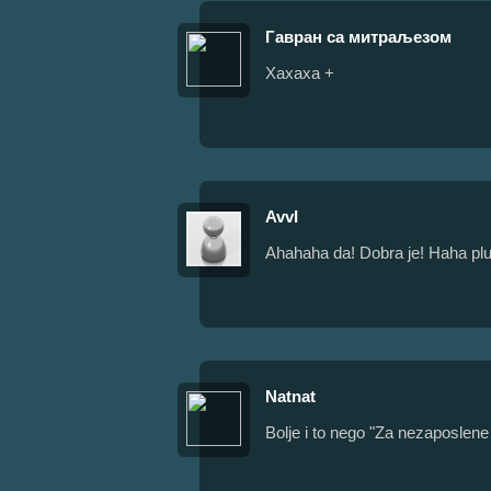
Гавран са митраљезом
Хахаха +
AvvI
Ahahaha da! Dobra je! Haha plu
Natnat
Bolje i to nego "Za nezaposlene