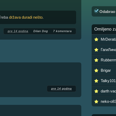
Odabra
 Treba
država duradi nešto
.
Omiljeno z
pre 14 godina
Dilan Dog
7 komentara
MrDerati
ГагиЛин
Rubber
Brigar
Talky101
pre 14 godina
darth va
neko-o8