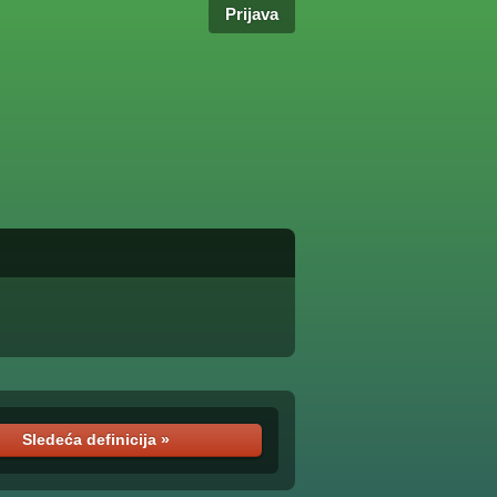
Prijava
Sledeća definicija »