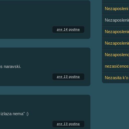
Nezaposleni
Nezaposleni
pre 14 godina
Nezaposleni
Nezaposleni
Nezaposleno
nezasićenos
s naravski.
pre 13 godina
Nezasita k’o
 izlaza nema" :)
pre 13 godina