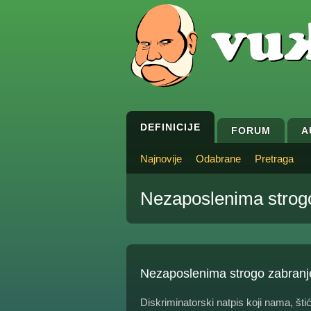
DEFINICIJE
FORUM
A
Najnovije
Odabrane
Pretraga
Nezaposlenima strogo
Nezaposlenima strogo zabranj
Diskriminatorski natpis koji nama, št