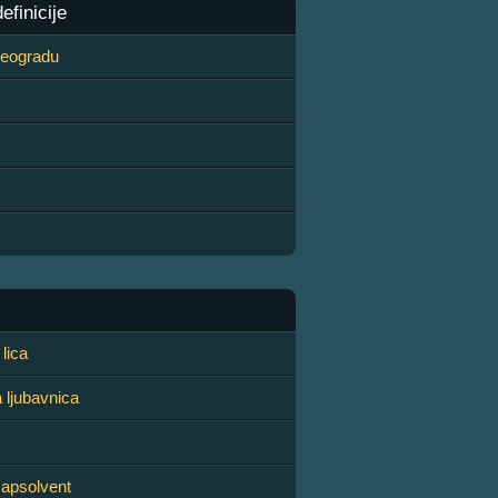
finicije
 Beogradu
lica
 ljubavnica
 apsolvent