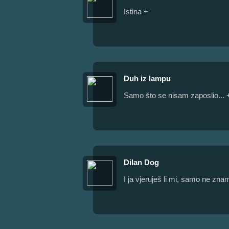
Istina +
Duh iz lampu
Samo što se nisam zaposlio... 
Dilan Dog
I ja vjeruješ li mi, samo ne zna