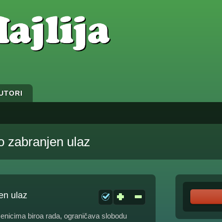
UTORI
 zabranjen ulaz
en ulaz
ićenicima biroa rada, ograničava slobodu