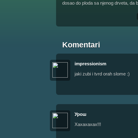
dosao do ploda sa njenog drveta, da b
Komentari
impressionism
jaki zubi i tvrd orah slome :)
Урош
Хахахахах!!!