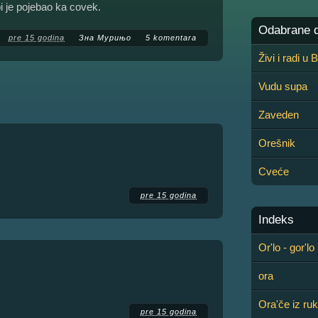
i je pojebao ka covek.
Odabrane de
pre 15 godina
Зна Мурињо
5 komentara
Živi i radi u
Vudu supa
Zaveden
Orešnik
Cveće
pre 15 godina
Indeks
Or'lo - gor'lo
ora
Ora'če iz ru
pre 15 godina