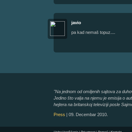
javio
pa kad nemaš topuz....
"Na jednom od omiljenih sajtova za duhovi
Jedino što valja na njemu je emisija o a
hejtera na britanskoj televiziji posle Sajm
Press
| 09. Decembar 2010.