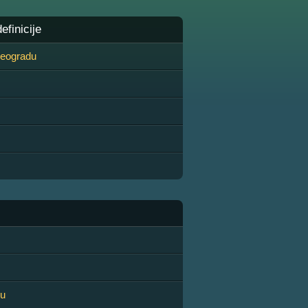
finicije
 Beogradu
ku