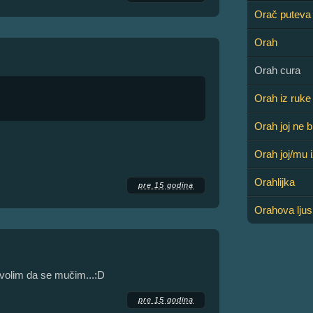
Orač puteva
Orah
Orah cura
Orah iz ruke 
Orah joj ne b
Orah joj/mu 
Orahlijka
pre 15 godina
Orahova lju
 volim da se mučim...:D
pre 15 godina