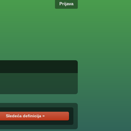
Prijava
Sledeća definicija »