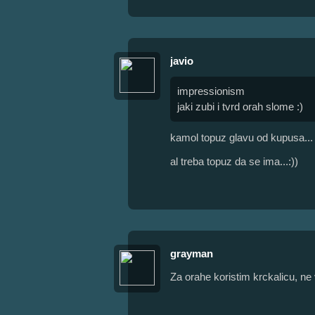
javio
impressionism
jaki zubi i tvrd orah slome :)
kamol topuz glavu od kupusa...
al treba topuz da se ima...:))
grayman
Za orahe koristim krckalicu, ne