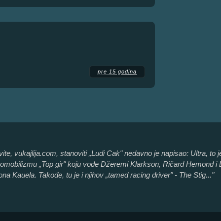
pre 15 godina
te, vukajlija.com, stanoviti „Ludi Cak" nedavno je napisao: Ultra, to
utomobilizmu „Top gir" koju vode Džeremi Klarkson, Ričard Hemond i Dž
ona Kauela. Takođe, tu je i njihov „tamed racing driver" - The Stig..."