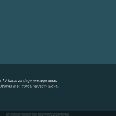
 je TV kanal za degenerisanje dece.
ejms Mej, trojica najvećih likova i