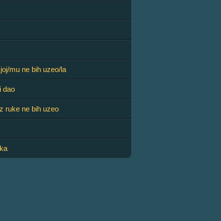
joj/mu ne bih uzeo/la
i dao
iz ruke ne bih uzeo
ska