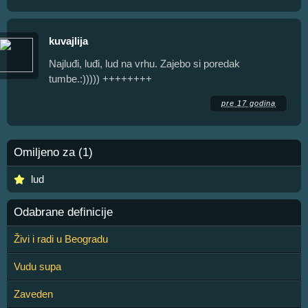
kuvajlija
Najluđi, luđi, lud na vrhu. Zajebo si poredak
tumbe.:))))) ++++++++
pre 17 godina
Omiljeno za (1)
lud
Odabrane definicije
Živi i radi u Beogradu
Vudu supa
Zaveden