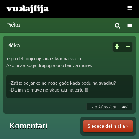
Pička
Pička
je po definiciji najslađa stvar na svetu.
Ako ni za koga drugog a ono bar za muve.
-Zašto seljanke ne nose gaće kada pođu na svadbu?
-Da im se muve ne skupljaju na tortu!!!!
pre 17 godina
lud
Komentari
Sledeća definicija »