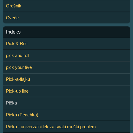
Orešnik
Cveće
Indeks
Pick & Roll
pick and roll
pick your five
Pick-a-flajku
Pick-up line
Pička
Picka (Peachka)
Pička - univerzalni lek za svaki muški problem