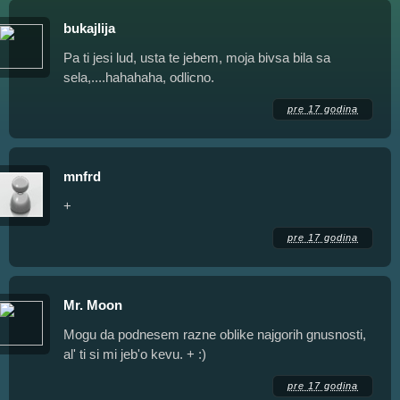
bukajlija
Pa ti jesi lud, usta te jebem, moja bivsa bila sa
sela,....hahahaha, odlicno.
pre 17 godina
mnfrd
+
pre 17 godina
Mr. Moon
Mogu da podnesem razne oblike najgorih gnusnosti,
al' ti si mi jeb'o kevu. + :)
pre 17 godina