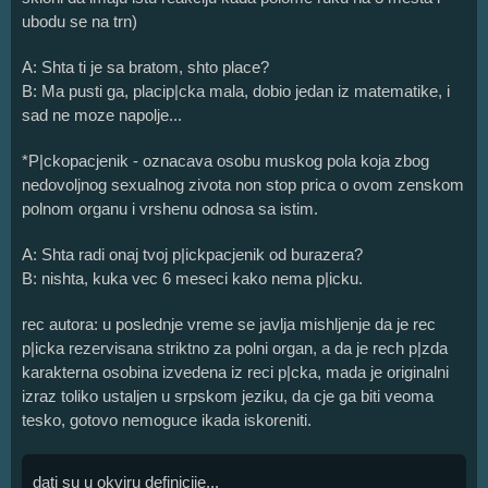
ubodu se na trn)
A: Shta ti je sa bratom, shto place?
B: Ma pusti ga, placip|cka mala, dobio jedan iz matematike, i
sad ne moze napolje...
*P|ckopacjenik - oznacava osobu muskog pola koja zbog
nedovoljnog sexualnog zivota non stop prica o ovom zenskom
polnom organu i vrshenu odnosa sa istim.
A: Shta radi onaj tvoj p|ickpacjenik od burazera?
B: nishta, kuka vec 6 meseci kako nema p|icku.
rec autora: u poslednje vreme se javlja mishljenje da je rec
p|icka rezervisana striktno za polni organ, a da je rech p|zda
karakterna osobina izvedena iz reci p|cka, mada je originalni
izraz toliko ustaljen u srpskom jeziku, da cje ga biti veoma
tesko, gotovo nemoguce ikada iskoreniti.
dati su u okviru definicije...