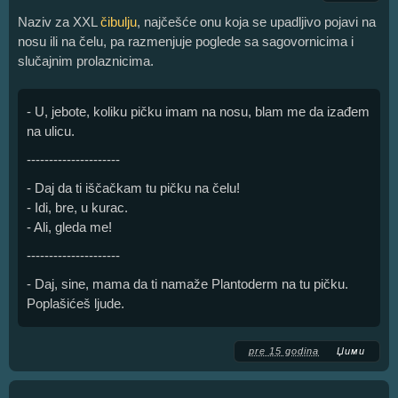
Naziv za XXL
čibulju
, najčešće onu koja se upadljivo pojavi na
nosu ili na čelu, pa razmenjuje poglede sa sagovornicima i
slučajnim prolaznicima.
- U, jebote, koliku pičku imam na nosu, blam me da izađem
na ulicu.
---------------------
- Daj da ti iščačkam tu pičku na čelu!
- Idi, bre, u kurac.
- Ali, gleda me!
---------------------
- Daj, sine, mama da ti namaže Plantoderm na tu pičku.
Poplašićeš ljude.
pre 15 godina
Џими