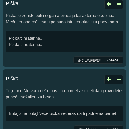
Pička
Pička je ženski polni organ a pizda je karakterna osobina...
Međutim obe reči imaju potpuno istu konotaciju u psovkama.
Pička ti materina...
Pizda ti materina...
pre 18 godina
Trndzo
Pička
To je ono što vam neće pasti na pamet ako celi dan provedete
puneći mešalicu za beton.
Butaj sine butaj!Neće pička večeras da ti padne na pamet!
pre 15 godina
oblack