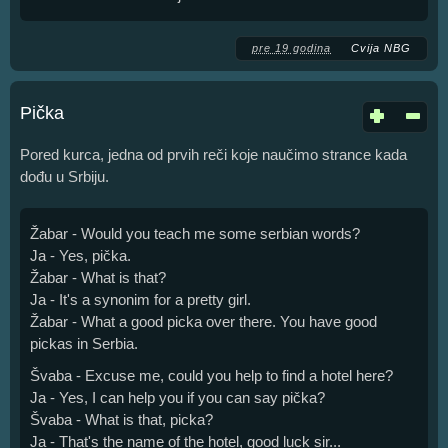
pre 19 godina
Cvija NBG
Pička
Pored kurca, jedna od prvih reči koje naučimo strance kada
dođu u Srbiju.
Žabar - Would you teach me some serbian words?
Ja - Yes, pička.
Žabar - What is that?
Ja - It's a synonim for a pretty girl.
Žabar - What a good picka over there. You have good
pickas in Serbia.
Švaba - Excuse me, could you help to find a hotel here?
Ja - Yes, I can help you if you can say pička?
Švaba - What is that, picka?
Ja - That's the name of the hotel, good luck sir...