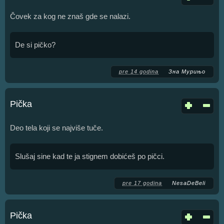
Čovek za kog ne znaš gde se nalazi.
De si pičko?
pre 14 godina
Зна Мурињо
Pička
Deo tela koji se najviše tuče.
Slušaj sine kad te ja stignem dobićeš po pičci.
pre 17 godina
NesaDeBeli
Pička