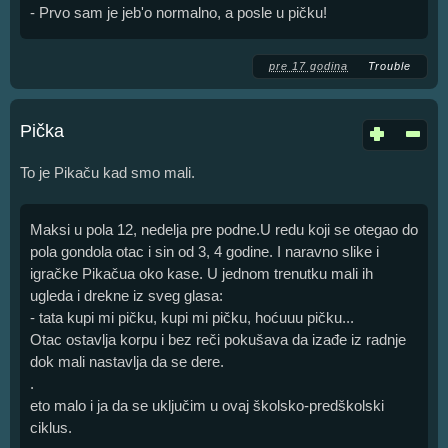
- Prvo sam je jeb'o normalno, a posle u pičku!
pre 17 godina
Trouble
Pička
To je Pikaču kad smo mali.
Maksi u pola 12, nedelja pre podne.U redu koji se otegao do
pola gondola otac i sin od 3, 4 godine. I naravno slike i
igračke Pikačua oko kase. U jednom trenutku mali ih
ugleda i drekne iz sveg glasa:
- tata kupi mi pičku, kupi mi pičku, hoćuuu pičku...
Otac ostavlja korpu i bez reči pokušava da izađe iz radnje
dok mali nastavlja da se dere.
.
eto malo i ja da se uključim u ovaj školsko-predškolski
ciklus.