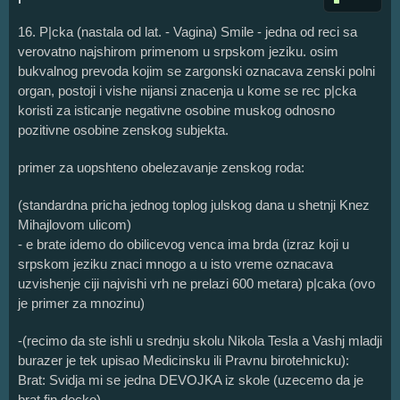
16. P|cka (nastala od lat. - Vagina) Smile - jedna od reci sa
verovatno najshirom primenom u srpskom jeziku. osim
bukvalnog prevoda kojim se zargonski oznacava zenski polni
organ, postoji i vishe nijansi znacenja u kome se rec p|cka
koristi za isticanje negativne osobine muskog odnosno
pozitivne osobine zenskog subjekta.
primer za uopshteno obelezavanje zenskog roda:
(standardna pricha jednog toplog julskog dana u shetnji Knez
Mihajlovom ulicom)
- e brate idemo do obilicevog venca ima brda (izraz koji u
srpskom jeziku znaci mnogo a u isto vreme oznacava
uzvishenje ciji najvishi vrh ne prelazi 600 metara) p|caka (ovo
je primer za mnozinu)
-(recimo da ste ishli u srednju skolu Nikola Tesla a Vashj mladji
burazer je tek upisao Medicinsku ili Pravnu birotehnicku):
Brat: Svidja mi se jedna DEVOJKA iz skole (uzecemo da je
brat fin decko)