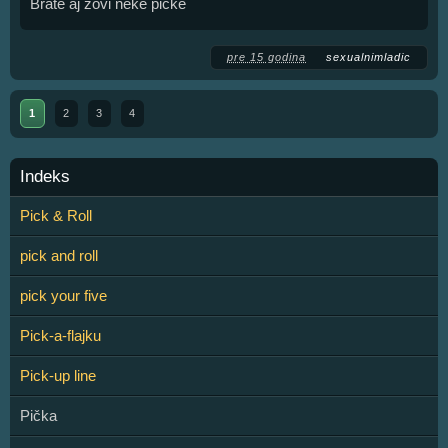
Brate aj zovi neke pičke
pre 15 godina
sexualnimladic
1
2
3
4
Indeks
Pick & Roll
pick and roll
pick your five
Pick-a-flajku
Pick-up line
Pička