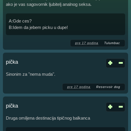
ako je vas sagovornik ljubitelj analnog seksa.
A:Gde ces?
B:Idem da jebem picku u dupe!
pre 17 godina
Tulumbac
pička
Sinonim za "nema muda".
pre 17 godina
Reservoir dog
pička
Druga omiljena destinacija tipičnog balkanca