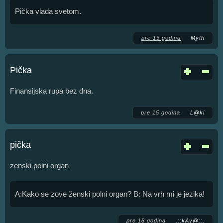
Pička vlada svetom.
pre 15 godina
Myth
Pička
Finansijska rupa bez dna.
pre 15 godina
L@ki
pička
zenski polni organ
A:Kako se zove ženski polni organ? B: Na vrh mi je jezika!
pre 18 godina
.::kAy@::.