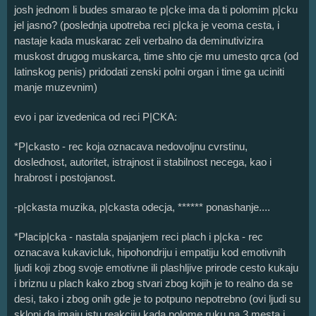
josh jednom li budes smarao te p|cke ima da ti polomim p|cku
jel jasno? (poslednja upotreba reci p|cka je veoma cesta, i
nastaje kada muskarac zeli verbalno da deminutivizira
muskost drugog muskarca, time shto cje mu umesto qrca (od
latinskog penis) pridodati zenski polni organ i time ga uciniti
manje muzevnim)
evo i par izvedenica od reci P|CKA:
*P|ckasto - rec koja oznacava nedovoljnu cvrstinu,
doslednost, autoritet, istrajnost ii stabilnost necega, kao i
hrabrost i postojanost.
-p|ckasta muzika, p|ckasta odecja, ****** ponashanje....
*Placip|cka - nastala spajanjem reci plach i p|cka - rec
oznacava kukavicluk, hipohondriju i empatiju kod emotivnih
ljudi koji zbog svoje emotivne ili plashljive prirode cesto kukaju
i briznu u plach kako zbog stvari zbog kojih je to realno da se
desi, tako i zbog onih gde je to potpuno nepotrebno (ovi ljudi su
skloni da imaju istu reakciju kada polome ruku na 3 mesta i