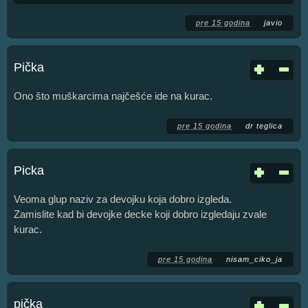
pre 15 godina
javio
Pička
Ono što muškarcima najčešće ide na kurac.
pre 15 godina
dr teglica
Picka
Veoma glup naziv za devojku koja dobro izgleda.
Zamislite kad bi devojke decke koji dobro izgledaju zvale
kurac.
pre 15 godina
nisam_ciko_ja
pička