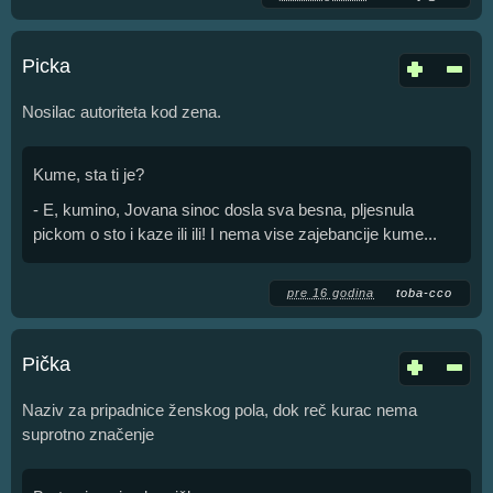
Picka
Nosilac autoriteta kod zena.
Kume, sta ti je?
- E, kumino, Jovana sinoc dosla sva besna, pljesnula
pickom o sto i kaze ili ili! I nema vise zajebancije kume...
pre 16 godina
toba-cco
Pička
Naziv za pripadnice ženskog pola, dok reč kurac nema
suprotno značenje