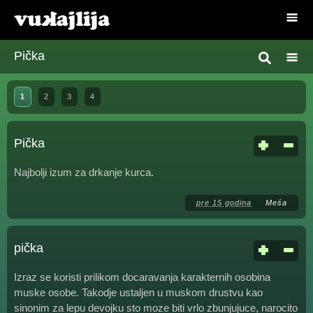
Pička
1
2
3
4
Pička
Najbolji izum za drkanje kurca.
pre 15 godina
Meśa
pička
Izraz se koristi prilikom docaravanja karakternih osobina
muske osobe. Takodje ustaljen u muskom drustvu kao
sinonim za lepu devojku sto moze biti vrlo zbunjujuce, narocito