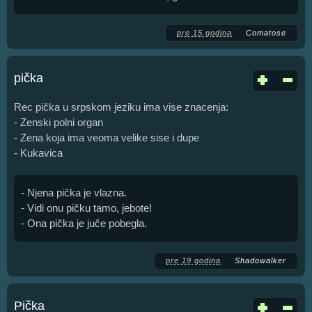
pre 15 godina
Comatose
pička
Rec pička u srpskom jeziku ima vise znacenja:
- Zenski polni organ
- Zena koja ima veoma velike sise i dupe
- Kukavica
- Njena pička je vlazna.
- Vidi onu pičku tamo, jebote!
- Ona pička je juče pobegla.
pre 19 godina
Shadowalker
Pička