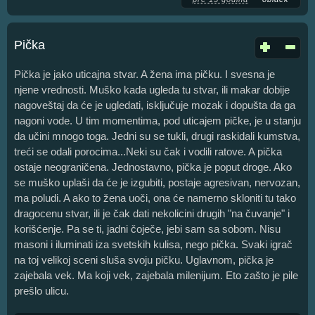
Pička
Pička je jako uticajna stvar. A žena ima pičku. I svesna je
njene vrednosti. Muško kada ugleda tu stvar, ili makar dobije
nagoveštaj da će je ugledati, isključuje mozak i dopušta da ga
nagoni vode. U tim momentima, pod uticajem pičke, je u stanju
da učini mnogo toga. Jedni su se tukli, drugi raskidali kumstva,
treći se odali porocima...Neki su čak i vodili ratove. A pička
ostaje neograničena. Jednostavno, pička je poput droge. Ako
se muško uplaši da će je izgubiti, postaje agresivan, nervozan,
ma poludi. A ako to žena uoči, ona će namerno skloniti tu tako
dragocenu stvar, ili je čak dati nekolicini drugih "na čuvanje" i
korišćenje. Pa se ti, jadni čoječe, jebi sam sa sobom. Nisu
masoni i iluminati iza svetskih kulisa, nego pička. Svaki igrač
na toj velikoj sceni sluša svoju pičku. Uglavnom, pička je
zajebala vek. Ma koji vek, zajebala milenijum. Eto zašto je pile
prešlo ulicu.