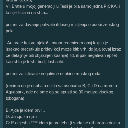
Vi: Brate u mojoj generaciji u Tesli je bila samo jedna P|CKA, i
ta nije licila ni na shta...
primer za davanje pohvale ili loseg misljenja o osobi zenskog
pola:
-Au brate kakva p|cka! - ovom recenicom onaj koji ju je
izrekao precutkuje pridev koji moze biti: vrh, do jaja (ovaj izraz
ce detaljnije biti objasnjen kasnije) itd. ili pak negativan epitet
kao shto je krsh, budj, losha itd...
primer za isticanje negativne osobine muskog roda:
(recimo da je osoba a otisla sa osobama B, C i D na more u
Aquapark, gde ne sme da se spusti sa 30 metara visokog
tobogana)
B: Ajde ja idem prvi...
D: Ja cju za njim
C: E ocjesh k**** idem ja pre tebe (i sada se njih trojica dole u