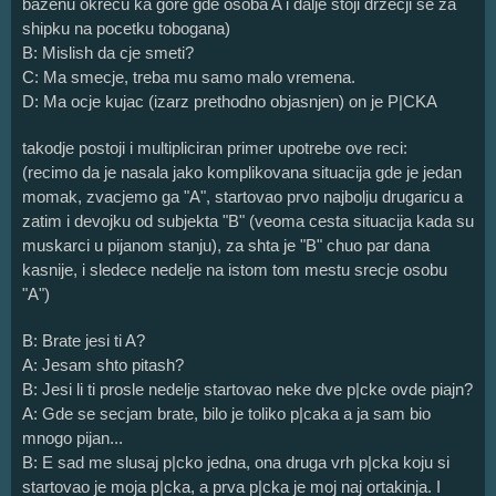
bazenu okrecu ka gore gde osoba A i dalje stoji drzecji se za
shipku na pocetku tobogana)
B: Mislish da cje smeti?
C: Ma smecje, treba mu samo malo vremena.
D: Ma ocje kujac (izarz prethodno objasnjen) on je P|CKA
takodje postoji i multipliciran primer upotrebe ove reci:
(recimo da je nasala jako komplikovana situacija gde je jedan
momak, zvacjemo ga "A", startovao prvo najbolju drugaricu a
zatim i devojku od subjekta "B" (veoma cesta situacija kada su
muskarci u pijanom stanju), za shta je "B" chuo par dana
kasnije, i sledece nedelje na istom tom mestu srecje osobu
"A")
B: Brate jesi ti A?
A: Jesam shto pitash?
B: Jesi li ti prosle nedelje startovao neke dve p|cke ovde piajn?
A: Gde se secjam brate, bilo je toliko p|caka a ja sam bio
mnogo pijan...
B: E sad me slusaj p|cko jedna, ona druga vrh p|cka koju si
startovao je moja p|cka, a prva p|cka je moj naj ortakinja. I