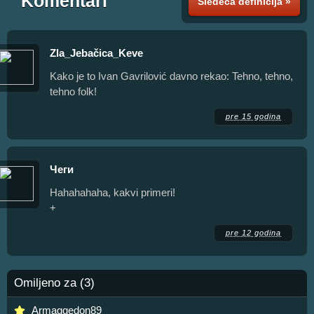
Komentari
Sledeća definicija »
Zla_Jebačica_Keve
Kako je to Ivan Gavrilović davno rekao: Tehno, tehno,
tehno folk!
pre 15 godina
Чеги
Hahahahaha, kakvi primeri!
+
pre 12 godina
Omiljeno za (3)
Armaggedon89