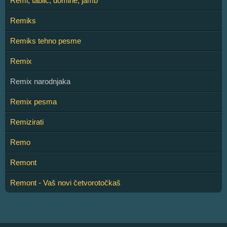
Remi, tablić, domine, jamb
Remiks
Remiks tehno pesme
Remix
Remix narodnjaka
Remix pesma
Remizirati
Remo
Remont
Remont - Vaš novi četvorotočkaš