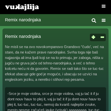
Remix narodnjaka
Remix narodnjaka
Ne misli se na ovo novokompanovo Grandovo “čudo’, već na
stare, da ne kažem prave narodnjake. Svrha toga nije baš
najjasnija ali ima ljudi koji se na to primaju, jer zaboga, ništa u
jugiću ne gruva jače od tehno-narodnjaka, a već o tehno
kolcetu neću ni da govorim. Remix se radi tako što se tuc-tuc
efekat ubacuje gde god je moguće, i ubacuju se uzvici na
engleskom jeziku, a neretko i stihovi rep pesama.
-Srce je moje violina, srce je moje violina, vaj ju tač it if ju
dont nouv hauv to plej it, vaj ju tač it if ju dont nouv hauv to
plej it, tuc-tuc, tuc-tuc, nemoj da kvariš najlepše zvuke,
mesto pesme začućeš jauke (vrisak) aaaaaaaaa, tuc-tuc...