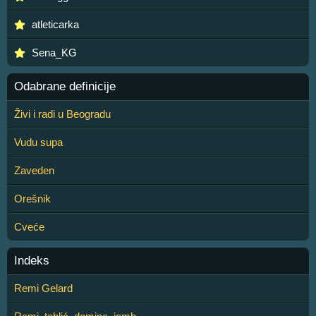
atleticarka
Sena_KG
Odabrane definicije
Živi i radi u Beogradu
Vudu supa
Zaveden
Orešnik
Cveće
Indeks
Remi Gelard