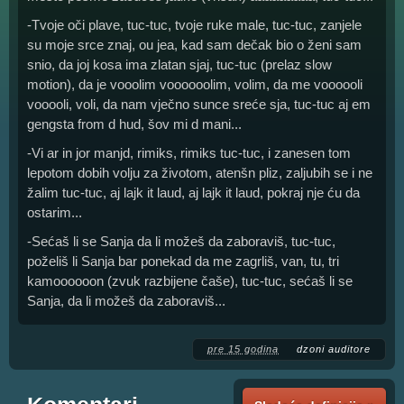
-Tvoje oči plave, tuc-tuc, tvoje ruke male, tuc-tuc, zanjele
su moje srce znaj, ou jea, kad sam dečak bio o ženi sam
snio, da joj kosa ima zlatan sjaj, tuc-tuc (prelaz slow
motion), da je vooolim voooooolim, volim, da me voooooli
vooooli, voli, da nam vječno sunce sreće sja, tuc-tuc aj em
gengsta from d hud, šov mi d mani...
-Vi ar in jor manjd, rimiks, rimiks tuc-tuc, i zanesen tom
lepotom dobih volju za životom, atenšn pliz, zaljubih se i ne
žalim tuc-tuc, aj lajk it laud, aj lajk it laud, pokraj nje ću da
ostarim...
-Sećaš li se Sanja da li možeš da zaboraviš, tuc-tuc,
poželiš li Sanja bar ponekad da me zagrliš, van, tu, tri
kamoooooon (zvuk razbijene čaše), tuc-tuc, sećaš li se
Sanja, da li možeš da zaboraviš...
pre 15 godina
dzoni auditore