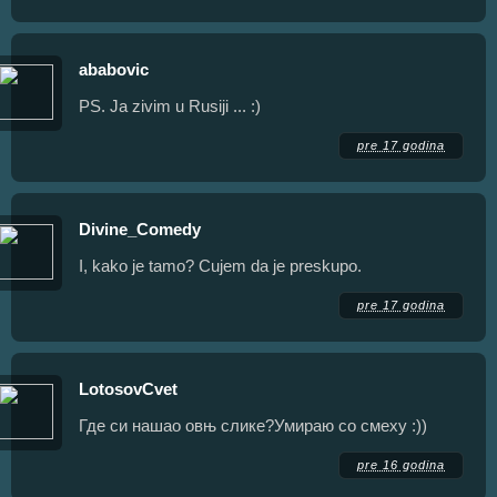
ababovic
PS. Ja zivim u Rusiji ... :)
pre 17 godina
Divine_Comedy
I, kako je tamo? Cujem da je preskupo.
pre 17 godina
LotosovCvet
Где си нашао овњ слике?Умираю со смеху :))
pre 16 godina