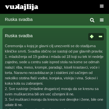
Ruska svadba
Ruska svadba
Ceremonija u kojoj je glavni cilj unezveriti se do stadijuma
kliničke smrti. Svadba obično se sastoji od par glavnih pravila:
1. mladoženja od 19 godina i mlada od 18 koji su tek tri nedelje
zajedno, sede u centru sale ispred stola na kome se odmah
nalazi: riba, meso, krompir, paradajz, kiseli krastavci, voće i
torta. Naravno nezaobilazan je i stakleni zid sačinjen od
nekoliko stotina flaši vodke, konjaka, viskija i vina. Sokovi i
koka kola su zabranjeni.
2. Sve ruskinje (mladine drugarice) moraju da se kresnu sa
svim muškarcima bili oni već oženjeni ili ne.
3. Svi muškarci moraju da kresnu sve devojke i žene, bile one
udate ili ne.