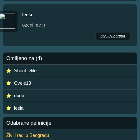
leela
ozeni me :)
pre 15 godina
Omiljeno za (4)
Sherif_Gile
Cvele13
dpdp
leela
Odabrane definicije
Živi i radi u Beogradu