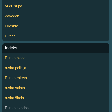
Vudu supa
Zaveden
Orešnik
Cveće
Indeks
Ruska ploca
ruska policija
Ruska raketa
ruska salata
ruska škola
Ruska svadba