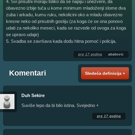
4. Svi prisutni moraju toliko da se napiju i unezvere, da
obavezno izbije tuča u kome minimum mladoženji slome dva
zuba i arkadu, kumu ruku, nekolicini oko a mladu obavezno
kresne neko od prisutnih gostiju (za koga će se ona ponovo
udati za nekoliko meseci, kada se razvede od ovoga za koga
se upravo udaje)
5. Svadba se završava kada dođu hitna pomoć i policija.
pre 17 godina
ababovic
Komentari
Sledeća definicija »
Duh Sekire
Suviše lepo da bi bilo istina. Svejedno +
pre 17 godina