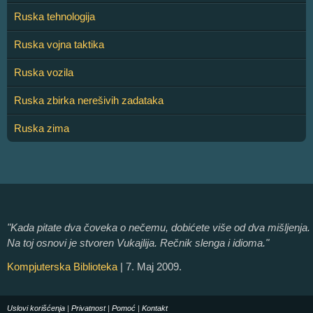
Ruska tehnologija
Ruska vojna taktika
Ruska vozila
Ruska zbirka nerešivih zadataka
Ruska zima
"Kada pitate dva čoveka o nečemu, dobićete više od dva mišljenja.
Na toj osnovi je stvoren Vukajlija. Rečnik slenga i idioma."
Kompjuterska Biblioteka
| 7. Maj 2009.
Uslovi korišćenja
|
Privatnost
|
Pomoć
|
Kontakt