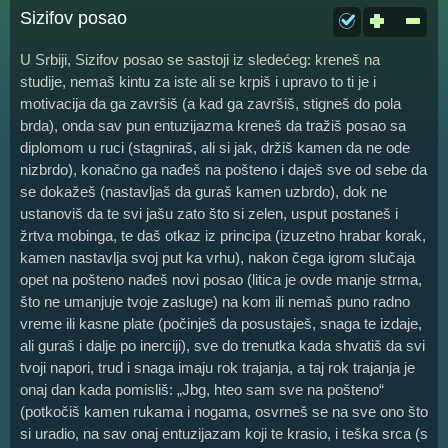
Sizifov posao
U Srbiji, Sizifov posao se sastoji iz sledećeg: kreneš na
studije, nemaš kintu za iste ali se krpiš i upravo to ti je i
motivacija da ga završiš (a kad ga završiš, stigneš do pola
brda), onda sav pun entuzijazma kreneš da tražiš posao sa
diplomom u ruci (stagniraš, ali si jak, držiš kamen da ne ode
nizbrdo), konačno ga nađeš na pošteno i daješ sve od sebe da
se dokažeš (nastavljaš da guraš kamen uzbrdo), dok ne
ustanoviš da te svi jašu zato što si zelen, usput postaneš i
žrtva mobinga, te daš otkaz iz principa (izuzetno hrabar korak,
kamen nastavlja svoj put ka vrhu), nakon čega igrom slučaja
opet na pošteno nađeš novi posao (litica je ovde manje strma,
što ne umanjuje tvoje zasluge) na kom ili nemaš puno radno
vreme ili kasne plate (počinješ da posustaješ, snaga te izdaje,
ali guraš i dalje po inerciji), sve do trenutka kada shvatiš da svi
tvoji napori, trud i snaga imaju rok trajanja, a taj rok trajanja je
onaj dan kada pomisliš: „Jbg, hteo sam sve na pošteno“
(potkočiš kamen rukama i nogama, osvrneš se na sve ono što
si uradio, na sav onaj entuzijazam koji te krasio, i teška srca (s