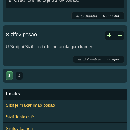
B: Ostavi to sine, to je Sizifov posao...
pre 7 godina
Deer God
Sizifov posao
U Srbiji bi Sizif i nizbrdo morao da gura kamen.
pre 17 godina
vsrdjan
1
2
Indeks
Sizif je makar imao posao
Sizif Tantalović
Sizifov kamen