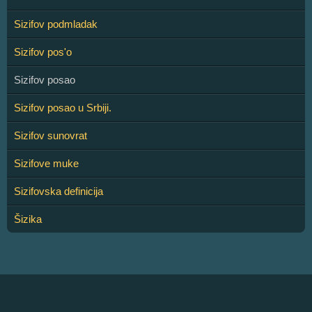
Sizifov podmladak
Sizifov pos'o
Sizifov posao
Sizifov posao u Srbiji.
Sizifov sunovrat
Sizifove muke
Sizifovska definicija
Šizika