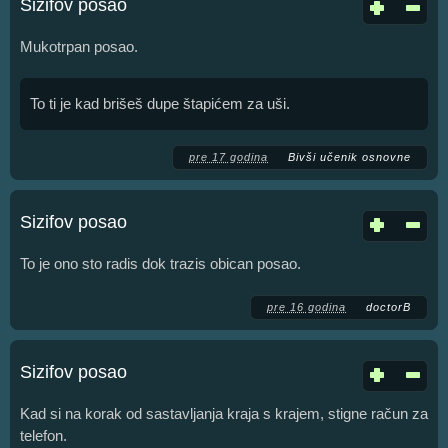
Sizifov posao
Mukotrpan posao.
To ti je kad brišeš dupe štapićem za uši.
pre 17 godina
Bivši učenik osnovne
Sizifov posao
To je ono sto radis dok trazis obican posao.
pre 16 godina
doctorB
Sizifov posao
Kad si na korak od sastavljanja kraja s krajem, stigne račun za
telefon.