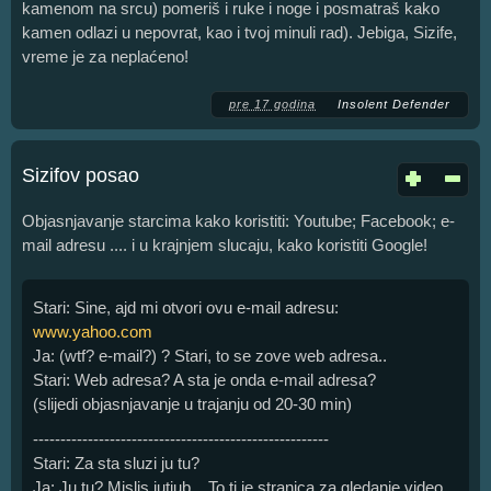
kamenom na srcu) pomeriš i ruke i noge i posmatraš kako
kamen odlazi u nepovrat, kao i tvoj minuli rad). Jebiga, Sizife,
vreme je za neplaćeno!
pre 17 godina
Insolent Defender
Sizifov posao
Objasnjavanje starcima kako koristiti: Youtube; Facebook; e-
mail adresu .... i u krajnjem slucaju, kako koristiti Google!
Stari: Sine, ajd mi otvori ovu e-mail adresu:
www.yahoo.com
Ja: (wtf? e-mail?) ? Stari, to se zove web adresa..
Stari: Web adresa? A sta je onda e-mail adresa?
(slijedi objasnjavanje u trajanju od 20-30 min)
------------------------------------------------------
Stari: Za sta sluzi ju tu?
Ja: Ju tu? Mislis jutjub... To ti je stranica za gledanje video