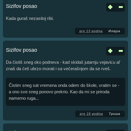
Sizifov posao
Kada guraš nezasitoj ribi.
pre 13 godina
Илајџа
Sizifov posao
Da čistiš sneg oko podneva - kad skidaš jutarnju vejavicu al'
znaš da ćeš ubrzo morati i sa večerašnjom da se rveš.
Čistim sneg sat vremena onda odem do škole, vratim se -
a ono sve sneg ponovo prekrio. Kao da mi se priroda
namerno ruga...
pre 16 godina
Триша