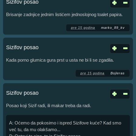
Sizifov posao
Brisanje zadnjice jednim listićem jednoslojnog toalet papira.
pre 15 godina
marko_89_kv
Sizifov posao
Kada porno glumica gura prst u usta ne bi li se zgadila.
pre 15 godina
Bojleras
Sizifov posao
Posao koji Sizif radi, ili makar treba da radi.
A: Oćemo da pokosimo i ispred Sizifove kuće? Kad smo
već tu, da mu olakšamo...