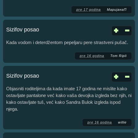
pre 17 godina
МаријанаП
Sizifov posao
Kada vodom i deterdžentom pepeljaru pere strastveni pušač.
pre 16 godina
Tom Ripli
Sizifov posao
Objasniti roditeljima da kada imate 17 godina ne mislite kako
ostavljate pantalone već kako vaša devojka izgleda bez njih, ni
kako ostavljate tuš, već kako Sandra Bulok izgleda ispod
njega.
pre 16 godina
willie