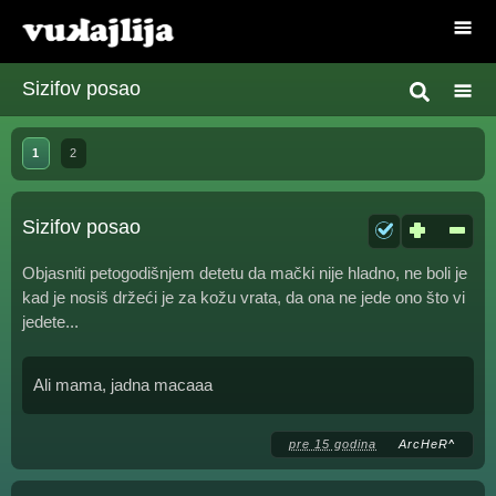
Sizifov posao
1
2
Sizifov posao
Objasniti petogodišnjem detetu da mački nije hladno, ne boli je
kad je nosiš držeći je za kožu vrata, da ona ne jede ono što vi
jedete...
Ali mama, jadna macaaa
pre 15 godina
ArcHeR^