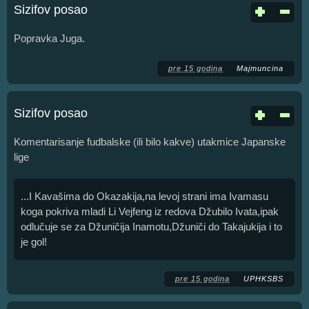
Sizifov posao
Popravka Juga.
pre 15 godina
Majmuncina
Sizifov posao
Komentarisanje fudbalske (ili bilo kakve) utakmice Japanske
lige
...I Kavašima do Okazakija,na levoj strani ima Ivamasu
koga pokriva mladi Li Vejfeng iz redova Džubilo Ivata,ipak
odlučuje se za Džuničija Inamotu,Džuniči do Takajukija i to
je gol!
pre 15 godina
UPHKSBS