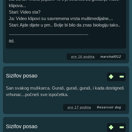
klipova...
Stari: Video sta?
Ja: Video klipovi su savremena vrsta multimedijalne....
Stari: Ajde dijete u pm.. Bolje bi bilo da znas biologiju tako..
------------------------------------------------------
itd.
pre 16 godina
marshall012
Sizifov posao
San svakog muškarca. Guraš, guraš, guraš, i kada dostigneš
vrhunac...počneš sve ispočetka.
pre 17 godina
Reservoir dog
Sizifov posao