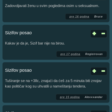
Zadovoljavati ženu u svim pogledima osim u seksualnom.
pre 16 godina
Bruce
Sizifov posao
Kakav je da je, Sizif bar nije na birou.
pre 17 godina
Registrovan
Sizifov posao
Tuširanje se na +38c, znajući da ćeš za 5 minuta biti znojav
kao političar kog su uhvatili u nameštanju tendera.
pre 15 godina
Alexxxandar