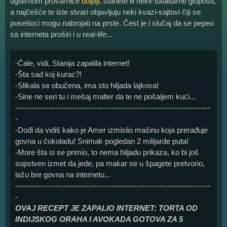
uglavnom provarniče
buljfiji
, starlete ili neke totalitarne gluposti,
a najčešće te iste stvari objavljuju neki kvazi-sajtovi čiji se
posetioci mogu nabrojati na prste. Čest je i slučaj da se pepeo
sa interneta proširi i u real-life...
-Ćale, vidi, Stanija zapalila internet!
-Šta sad koj kurac?!
-Slikala se obučena, ima sto hiljada lajkova!
-Sine ne seri tu i mešaj malter da te ne pošaljem kući...
-----------------------------------------------------------------------------
-
-Dođi da vidiš kako je Amer izmislio mašinu koja prerađuje
govna u čokoladu! Snimak pogledan 2 milijarde puta!
-More šta si se primio, to nema hiljadu prikaza, ko bi još
sopstven izmet da jede, pa makar se u špagete pretvorio,
lažu bre govna na internetu...
-----------------------------------------------------------------------------
-
OVAJ RECEPT JE ZAPALIO INTERNET: TORTA OD
INDIJSKOG ORAHA I AVOKADA GOTOVA ZA 5