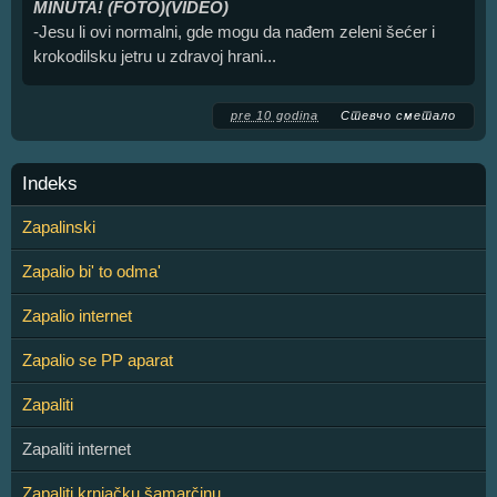
MINUTA! (FOTO)(VIDEO)
-Jesu li ovi normalni, gde mogu da nađem zeleni šećer i
krokodilsku jetru u zdravoj hrani...
pre 10 godina
Стевчо сметало
Indeks
Zapalinski
Zapalio bi' to odma'
Zapalio internet
Zapalio se PP aparat
Zapaliti
Zapaliti internet
Zapaliti krnjačku šamarčinu