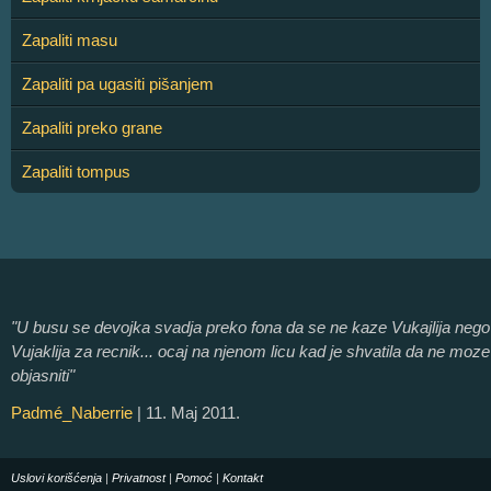
Zapaliti masu
Zapaliti pa ugasiti pišanjem
Zapaliti preko grane
Zapaliti tompus
"U busu se devojka svadja preko fona da se ne kaze Vukajlija nego
Vujaklija za recnik... ocaj na njenom licu kad je shvatila da ne moze
objasniti"
Padmé_Naberrie
| 11. Maj 2011.
Uslovi korišćenja
|
Privatnost
|
Pomoć
|
Kontakt