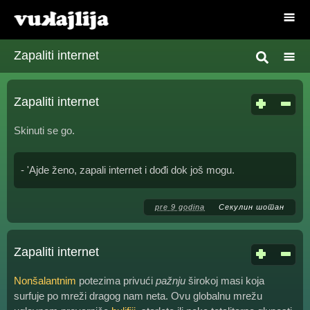
Zapaliti internet
Zapaliti internet
Skinuti se go.
- 'Ajde ženo, zapali internet i dođi dok još mogu.
pre 9 godina
Секулин шотан
Zapaliti internet
Nonšalantnim
potezima privući
pažnju
širokoj masi koja
surfuje po mreži dragog nam neta. Ovu globalnu mrežu