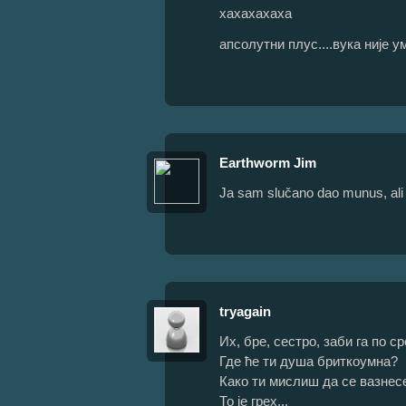
хахахахаха
апсолутни плус....вука није ум
Earthworm Jim
Ja sam slučano dao munus, ali
tryagain
Их, бре, сестро, заби га по с
Где ће ти душа бриткоумна?
Како ти мислиш да се вазнес
То је грех...