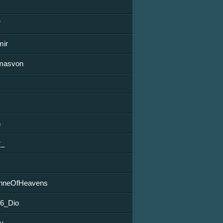
V
mir
masvon
n
r_
enneOfHeavens
96_Dio
ly