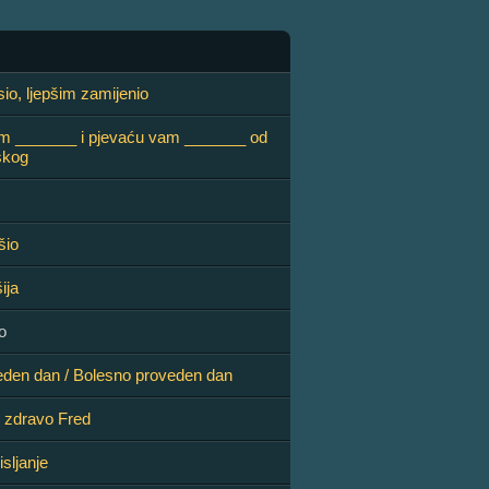
sio, ljepšim zamijenio
am _______ i pjevaću vam _______ od
skog
šio
ija
o
eden dan / Bolesno proveden dan
 zdravo Fred
sljanje