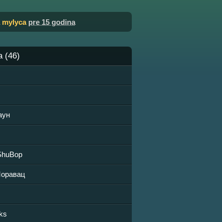
a
mylyca
pre 15 godina
a (46)
аун
ShuBop
оравац
ks