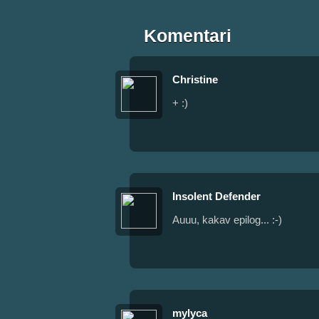
Komentari
Christine
+ :)
Insolent Defender
Auuu, kakav epilog... :-)
mylyca