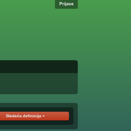
Prijava
Sledeća definicija »