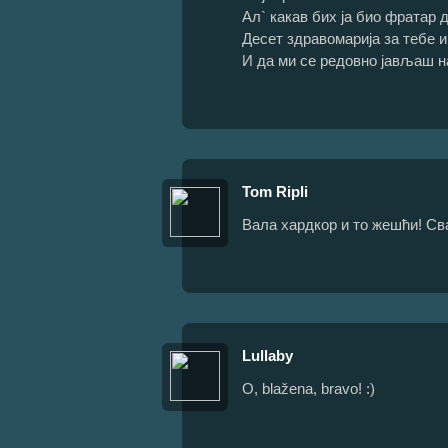
Ал` какав бих ја био фратар д
Десет здравомарија за тебе и
И да ми се редовно јављаш н
Tom Ripli
Вала хардкор и то жешћи! Сва
Lullaby
O, blažena, bravo! :)