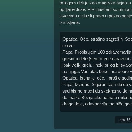
prilogom deluje kao magijska bajalica
uprljane duše. Prvi hrišćani su umirali
lavovima nizlazili pravo u pakao ognje
izmišljena.
Opatica: Oče, strašno sagreših. Sops
crkve.
Papa: Propisujem 100 zdravomarija n
grešimo dete (sem mene naravno) ali B
ipak veliki greh, i neki prilog bi s
na njega. Vaš otac beše ima dobre 
Opatica: Istina je, oče. I prošle godine
Papa: Izvrsno. Siguran sam da će va
sad bismo mogli da skoknemo do moj
do majke Božije ako nemate milosrđa
drago dete, odavno više ne niče gde 
pre 16