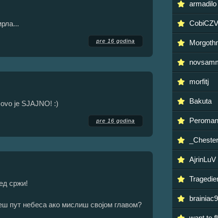
armadilo
CobiCZ
рла...
pre 16 godina
Morgoth
novsam
morfitj
Bakuta
 ovo je SJAJNO! :)
Peroma
pre 16 godina
_Cheste
AjrinLuV
Tragedi
ред сржи!
brainiac
еш пут небеса ако мислиш својом главом?
want to f