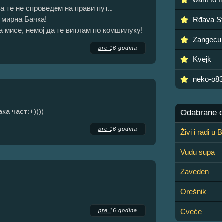
а те не спроведем на прави пут...
 мирна Бачка!
Rđava S
а мисе, немој да те витлам по комшилуку!
Zangecu
pre 16 godina
Kvejk
neko-o8
ка част:+))))
Odabrane de
pre 16 godina
Živi i radi u
Vudu supa
Zaveden
Orešnik
pre 16 godina
Cveće