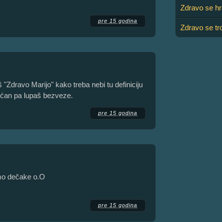
Zdravo se hra
pre 15 godina
Zdravo se tro
š "Zdravo Marijo" kako treba nebi tu definiciju
išćan pa lupaš bezveze.
pre 15 godina
amo dečake o.O
pre 15 godina