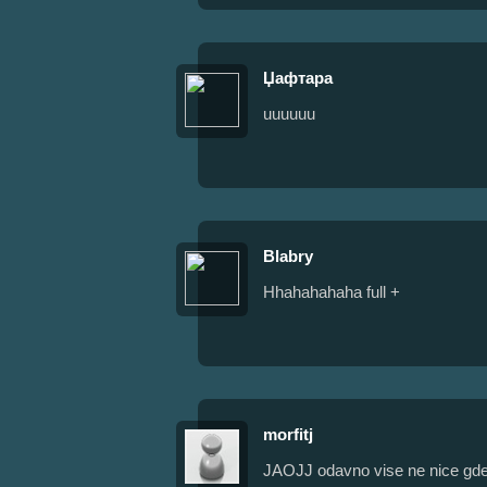
Џафтара
uuuuuu
Blabry
Hhahahahaha full +
morfitj
JAOJJ odavno vise ne nice gde