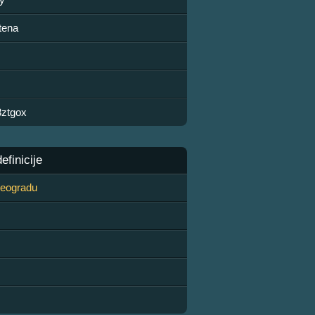
tena
3ztgox
finicije
 Beogradu