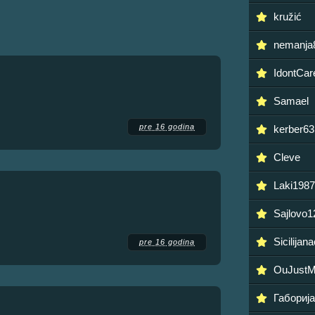
kružić
nemanja
IdontCar
Samael
pre 16 godina
kerber63
Cleve
Laki1987
Sajlovo1
Sicilijan
pre 16 godina
OuJust
Габориј