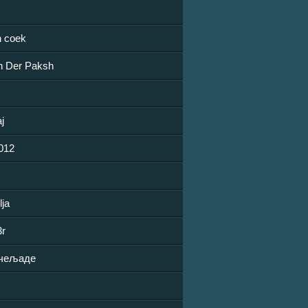
n coek
an Der Paksh
j
012
lja
3r
 чељаде