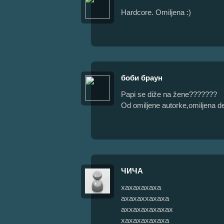
Hardcore. Omiljena :)
боби браун
Papi se diže na žene???????
Od omiljene autorke,omiljena def
ЧИЧА
хахахахаха
ахахаххахаха
аххахахахахах
хахахахахаха