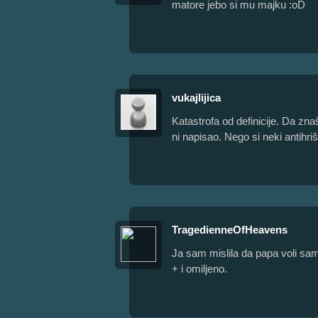
matore jebo si mu majku :oD
vukajlijica
Katastrofa od definicije. Da zna
ni napisao. Nego si neki antihr
TragedienneOfHeavens
Ja sam mislila da papa voli s
+ i omiljeno.