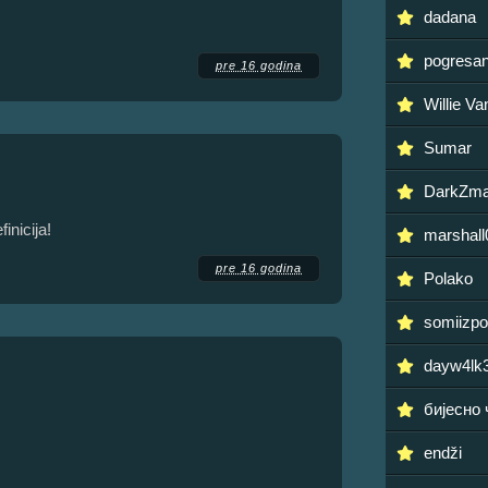
dadana
pogresa
pre 16 godina
Willie V
Sumar
DarkZma
inicija!
marshall
pre 16 godina
Polako
somiizpo
dayw4lk
бијесно
endži