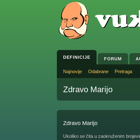
DEFINICIJE
FORUM
A
Najnovije
Odabrane
Pretraga
Zdravo Marijo
Zdravo Marijo
Ukoliko se čita u zaokruženim brojev