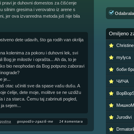
 i pravi je duhovni domestos za čišćenje
 u silnim gresima i verovatno iz arene s
Odabral
ni, jer ova izvanredna metoda još nije bila
Omiljeno z
tveno dete udavih, što ga rodih van okrilja
Christine
a kolenima za pokoru i duhovni lek, svi
mylyca
og je milostiv i oprašta... Ah da, to je
vakako bio neophodan da Bog potpuno zaboravi
боби бр
vinograde?
 je...
ЧИЧА
š otac učiniti sve da spase vašu dušu. A
e ćelije, dete moje, molitve se ne uzdižu
BopBop
 i za starca. Čemu taj zabrinuti pogled,
МишкоМ
ja sejem...
Jurodivi
 godina
gospodžo-zgaziš-me
14 komentara
Drmatori