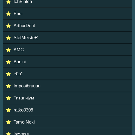
IchBinIch
Enci
ArthurDent
StefMeisteR
AMC
Banini
c0p1
Imposibruuuu
Титанијум
ratko0309
Tamo Neki
lazyass