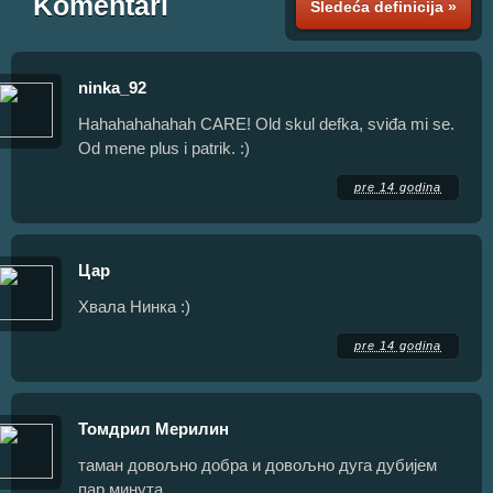
Komentari
Sledeća definicija »
ninka_92
Hahahahahahah CARE! Old skul defka, sviđa mi se.
Od mene plus i patrik. :)
pre 14 godina
Цар
Хвала Нинка :)
pre 14 godina
Томдрил Мерилин
таман довољно добра и довољно дуга дубијем
пар минута