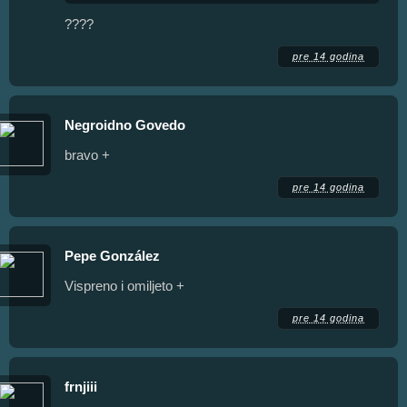
????
pre 14 godina
Negroidno Govedo
bravo +
pre 14 godina
Pepe González
Vispreno i omiljeto +
pre 14 godina
frnjiii