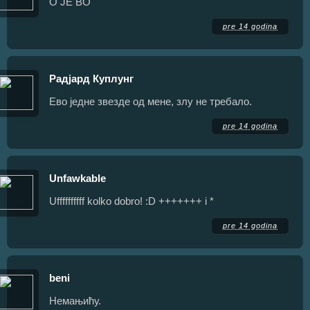
O JE BO
pre 14 godina
Радјард Куплунг
Ево једне звезде од мене, злу не требало.
pre 14 godina
Unfawkable
Uffffffffff kolko dobro! :D +++++++ i *
pre 14 godina
beni
Немањићу.