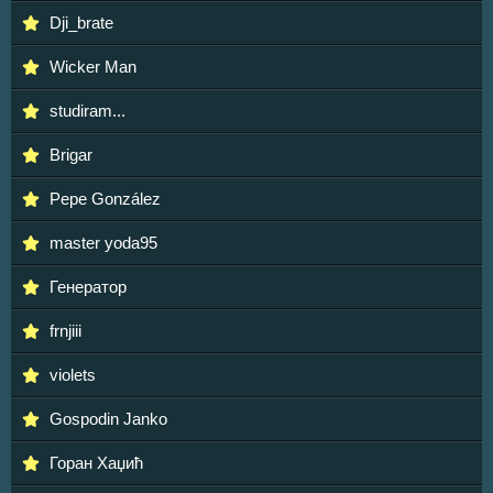
Dji_brate
Wicker Man
studiram...
Brigar
Pepe González
master yoda95
Генератор
frnjiii
violets
Gospodin Janko
Горан Хаџић