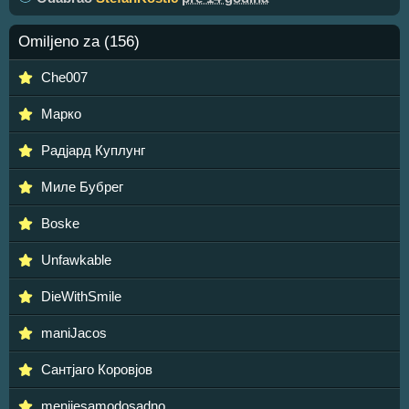
Omiljeno za (156)
Che007
Марко
Радјард Куплунг
Миле Бубрег
Boskе
Unfawkable
DieWithSmile
maniJacos
Сантјаго Коровјов
menijesamodosadno