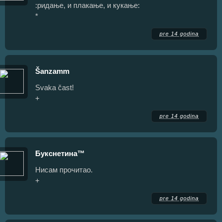
:ридање, и плакање, и кукање:
*
pre 14 godina
Šanzamm
Svaka čast!
+
pre 14 godina
Букснетина™
Нисам прочитао.
+
pre 14 godina