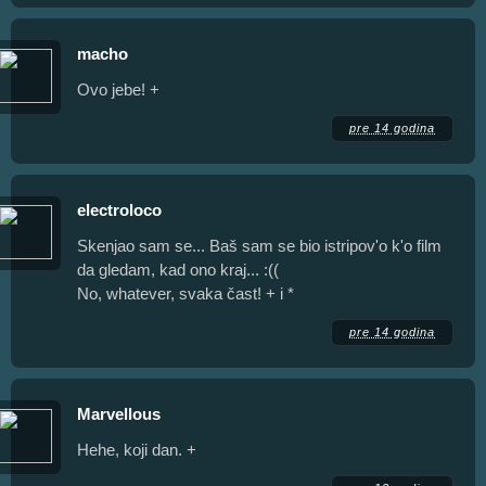
macho
Ovo jebe! +
pre 14 godina
electroloco
Skenjao sam se... Baš sam se bio istripov'o k'o film
da gledam, kad ono kraj... :((
No, whatever, svaka čast! + i *
pre 14 godina
Marvellous
Hehe, koji dan. +