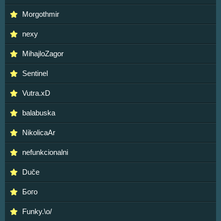
Morgothmir
nexy
MihajloZagor
Sentinel
Vutra.xD
balabuska
NikolicaAr
nefunkcionalni
Duče
Бого
Funky.\o/