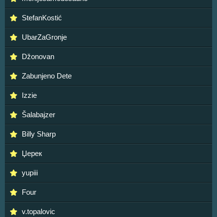
StefanKostić
UbarZaGronje
Džonovan
Zabunjeno Dete
Izzie
Šalabajzer
Billy Sharp
Џерек
yupiii
Four
v.topalovic