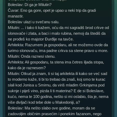
Boleslav: Di ga je Milutin?
Čuvar: Eno ga gore, opet je upao u neki trip da gradi
manastir.
Boleslav ulazi u svečanu salu.
Milutin: ... i tako ti kažem, oću da mi sagradiš brod crkve od
slonovače i zlata, a baci i malo rubina, nemoj da štediš da
ne prođeš ko majstor Đurđije na tavče.
Arhitekta: Razumem ja gospodaru, ali ne možemo ovde da
turimo slonovaču, ima padne crkva sa stene pravo u more.
Milutin: Onda raznesi stenu.
Arhitekta: Ali gospodaru, ta stena ima četres iljada stopa,
kako da je raznesem?
Milutin: Otkud ja znam, ti si taj arkitekta ili kako se već sad
to moderno kaže, ti bi to trebao da znaš, koj smo te kurac
slali kod Jonisa u Smirnu, da viriš mladim Grkinjama pod
suknje i piješ vino, pizda li ti materina? E de si Boleslave,
kućo, nema te 100 godina, nešto si mi oslabio, šta je, nema
više divljači kod tebe dole u Makedoniji, a?
Boleslav: Ma nešto slabo ove godine, moram da se
zadovoljim običnim prasećim i ponekim fazanom, nego