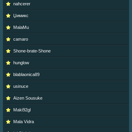
nahcerer
Џимикс
MalaMu
camaro
Shone-brate-Shone
hunglow
blablaonica89
usinuce
Aizen Sousuke
Maki92gl
Mala Vidra