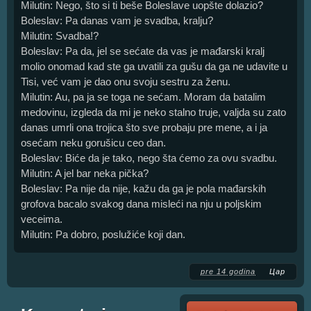
Milutin: Nego, što si ti beše Boleslave uopšte dolazio?
Boleslav: Pa danas vam je svadba, kralju?
Milutin: Svadba!?
Boleslav: Pa da, jel se sećate da vas je mađarski kralj
molio onomad kad ste ga uvatili za gušu da ga ne udavite u
Tisi, već vam je dao onu svoju sestru za ženu.
Milutin: Au, pa ja se toga ne sećam. Moram da batalim
medovinu, izgleda da mi je neko stalno truje, valjda su zato
danas umrli ona trojica što sve probaju pre mene, a i ja
osećam neku gorušicu ceo dan.
Boleslav: Biće da je tako, nego šta ćemo za ovu svadbu.
Milutin: A jel bar neka pička?
Boleslav: Pa nije da nije, kažu da ga je pola mađarskih
grofova bacalo svakog dana misleći na nju u poljskim
veceima.
Milutin: Pa dobro, poslužiće koji dan.
pre 14 godina
Цар