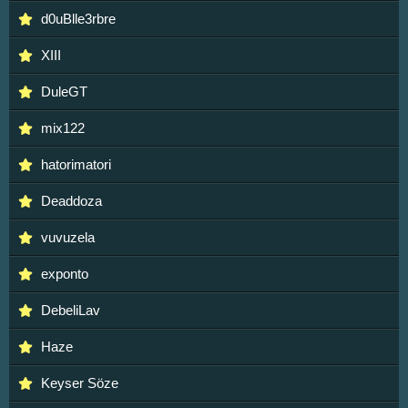
d0uBlle3rbre
XIII
DuleGT
mix122
hatorimatori
Deaddoza
vuvuzela
exponto
DebeliLav
Haze
Keyser Söze