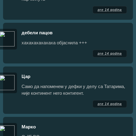
pre 14 godina
дебели пацов
хахахахахахаха објаснила +++
pre 14 godina
Цар
Само да напоменем у дефки у делу са Татарима,
није континент него контигент.
pre 14 godina
Марко