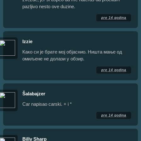
pazljivo nesto ove duzine.
pre 14 godina
Izzie
Како си је брате мој објаснио. Ништа мање од
омиљене не долази у обзир.
pre 14 godina
Šalabajzer
Car napisao carski. + i *
pre 14 godina
Billy Sharp