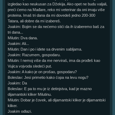
izgledao kao neukusan za Džekija. Ako opet ne budu valjali,
preći ćemo na Mađare, reko mi veterinar da oni imaju više
proteina. Imaš tri dana da mi dovedeš jedno 200-300
Tatara, ali dobre da mi izabereš.
Joakim: Bojim se da nećemo stići da ih izaberemo baš za
tri dana...
Milutin: Dva dana.
Joakim: Ali...
Milutin: Dan i po i idete sa drvenim sabljama.
Joakim: Razumem, gospodaru.
Milutin: I nemoj više da me nerviraš, ima da prođeš kao
Vujica vojvoda sledeći put.
Joakim: A kako je on prošao, gospodaru?
Boleslav: Jesi primetio kako ćopa na levu nogu?
Joakim: Da
Boleslav: E pa to mu je iz detinjstva, kad je mazno
dijamantski kliker Milutinu.
Milutin: Dobar je čovek, ali dijamantski kliker je dijamantski
kliker.
Joakim odlazi.