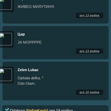
ЖИВЕО МИЛУТИН!!!
pre 13 godina
Цар
ЈА МОРРРРЕ
pre 13 godina
Zelen Lukac
Ojebala defka. *
Odo čitam.
pre 10 godina
Odabrao
StefanKostić
pre 14 godina