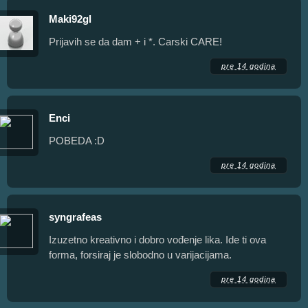
Maki92gl
Prijavih se da dam + i *. Carski CARE!
pre 14 godina
Enci
POBEDA :D
pre 14 godina
syngrafeas
Izuzetno kreativno i dobro vođenje lika. Ide ti ova
forma, forsiraj je slobodno u varijacijama.
pre 14 godina