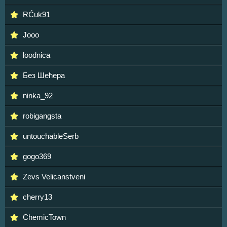
RĆuk91
Jooo
loodnica
Без Шећера
ninka_92
robigangsta
untouchableSerb
gogo369
Zevs Velicanstveni
cherry13
ChemicTown