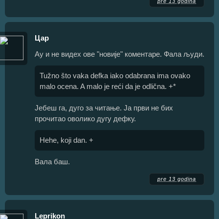
pre 13 godina
Цар
Ау и не видех ове "новије" коментаре. Фала људи.
Tužno što vaka defka iako odabrana ima ovako
malo ocena. A malo je reći da je odlična. +*
Јебеш га, дуго за читање. Ја први не бих
прочитао оволико дугу дефку.
Hehe, koji dan. +
Вала баш.
pre 13 godina
Leprikon