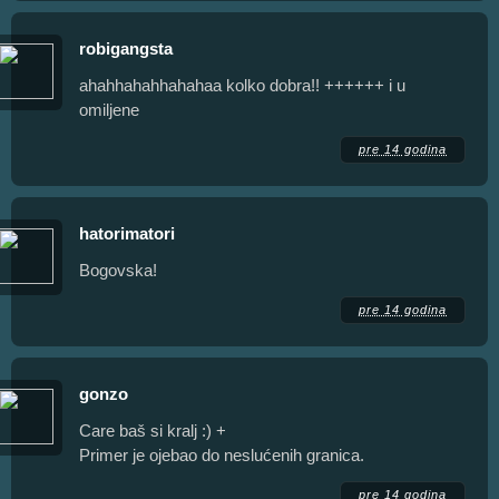
robigangsta
ahahhahahhahahaa kolko dobra!! ++++++ i u
omiljene
pre 14 godina
hatorimatori
Bogovska!
pre 14 godina
gonzo
Care baš si kralj :) +
Primer je ojebao do neslućenih granica.
pre 14 godina