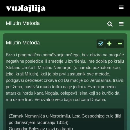
Milutin Metoda
Milutin Metoda
Brzo i pragmatično odrađivanje nečega, bez obzira na moguće
negativne posledice ili smetnje u izvršenju. Ime dobila po kralju
Stefanu Urošu II Milutinu Nemanjići (u narodu poznatom kao,
jelte, kralj Milutin), koji je bio prvi zastupnik ove metode,
podigavši četrdeset crkava od Dalmacije do Jerusalima, trsivši
pet žena, pustivši muda toliko da je jedini u Evropi pobedio
tatarsku hordu kana Nogaja, oslepevši sina koji se kurčio da
mu uzme tron. Verovatno veći baja i od cara Dušana.
(Zamak Nemanjića u Nerodimlju, Leta Gospodnjeg cuie (iliti
po današnjem računanju 1315))
Gospodar Boleslav ulazi na kapiju.