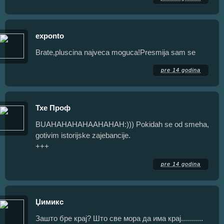
exponto
Brate,pluscina najveca moguca!Presmija sam se
pre 14 godina
Тхе Проф
BUAHAHAHAHAAHAHAH:))) Pokidah se od smeha,
gotivim istorijske zajebancije.
+++
pre 14 godina
Џимикс
Зашто бре крај? Што све мора да има крај...........