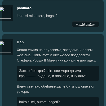
paninaro
kako si mi, autore, bogoti?
pre 14 godina
Цар
Хвала свима на плусевима, звездама и лепим
жељама. Овим путем бих желео поздравити
Стефана Уроша II Милутина који ми је дао идеју.
Зашто бре крај? Што све мора да има
крај........... :ридање, и плакање, и кукање:
Дајем свечано обећање да ће бити још оваквих
ускоро.
kako si mi, autore, bogoti?