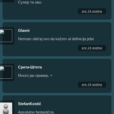
Супер ти ово.
pre 14 godina
Glavni
Nemam običaj ovo da kažem al definicija jebe
pre 14 godina
Срета-Штета
Много јак пример. +
pre 14 godina
StefanKostić
Apsolutno fantastično.