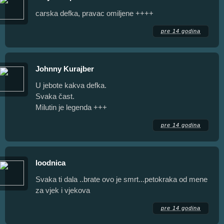
carska defka, pravac omiljene ++++
pre 14 godina
Johnny Kurajber
U jebote kakva defka.
Svaka čast.
Milutin je legenda +++
pre 14 godina
loodnica
Svaka ti dala ..brate ovo je smrt...petokraka od mene
za vjek i vjekova
pre 14 godina