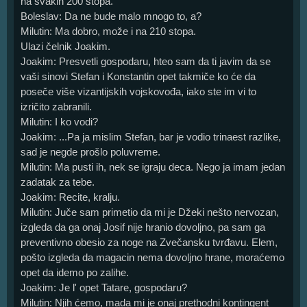
na svakih 200 stopa.
Boleslav: Da ne bude malo mnogo to, a?
Milutin: Ma dobro, može i na 210 stopa.
Ulazi čelnik Joakim.
Joakim: Presvetli gospodaru, hteo sam da ti javim da se
vaši sinovi Stefan i Konstantin opet takmiče ko će da
poseče više vizantijskih vojskovođa, iako ste im vi to
izričito zabranili.
Milutin: I ko vodi?
Joakim: ...Pa ja mislim Stefan, bar je vodio trinaest razlike,
sad je negde prošlo poluvreme.
Milutin: Ma pusti ih, nek se igraju deca. Nego ja imam jedan
zadatak za tebe.
Joakim: Recite, kralju.
Milutin: Juče sam primetio da mi je Džeki nešto nervozan,
izgleda da ga onaj Josif nije hranio dovoljno, pa sam ga
preventivno obesio za noge na Zvečansku tvrđavu. Elem,
pošto izgleda da magacin nema dovoljno hrane, moraćemo
opet da idemo po zalihe.
Joakim: Je l' opet Tatare, gospodaru?
Milutin: Njih ćemo, mada mi je onaj prethodni kontingent