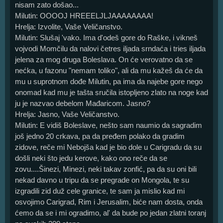
nisam zato došao...
Milutin: OOOOJ HREEELJLJAAAAAAAA!
Hrelja: Izvolite, Vaše Veličanstvo.
Milutin: Slušaj 'vako. Ima d'odeš gore do Raške, i vikneš
vojvodi Momčilu da nalovi četres iljada srndaća i tries iljada
jelena za mog druga Boleslava. On će verovatno da se
nećka, u fazonu "nemam toliko", ali da mu kažeš da će da
mu u suprotnom dođe Milutin, pa ima da najebe gore nego
onomad kad mu je tašta sručila istopljeno zlato na noge kad
ju je nazvao debelom Mađaricom. Jasno?
Hrelja: Jasno, Vaše Veličanstvo.
Milutin: E vidiš Boleslave, nešto sam naumio da sagradim
još jedno 20 crkava, pa da pređem polako da gradim
zidove, reče mi Nebojša kad je bio dole u Carigradu da su
došli neki što jedu kerove, kako ono reče da se
zovu....Šinezi, Minezi, neki takav zonfić, pa da su oni bili
nekad davno u tripu da se pregrade on Mongola, te su
izgradili zid duž cele granice, te sam ja mislio kad mi
osvojimo Carigrad, Rim i Jerusalim, biće nam dosta, onda
ćemo da se i mi ogradimo, al' da bude po jedan zlatni toranj