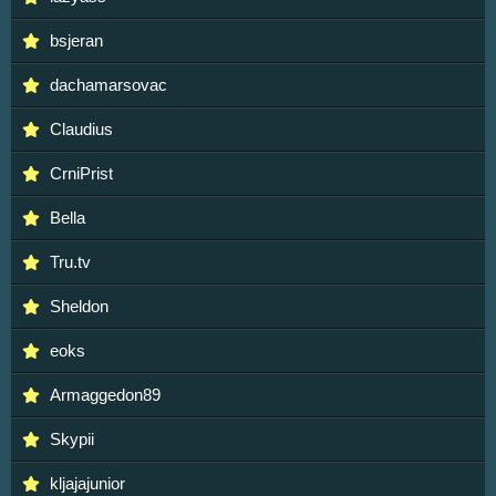
bsjeran
dachamarsovac
Claudius
CrniPrist
Bella
Tru.tv
Sheldon
eoks
Armaggedon89
Skypii
kljajajunior