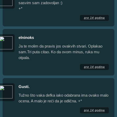
sasvim sam zadovoljan :)
+*
pre 14 godina
elninoks
Ja te molim da pravis jos ovakvih stvari. Oplakao
sam.Tri puta citao. Ko da ovom minus, ruka mu
otpala.
pre 14 godina
Gusti.
Tužno što vaka defka iako odabrana ima ovako malo
ocena. A malo je reći da je odlična. +*
pre 14 godina