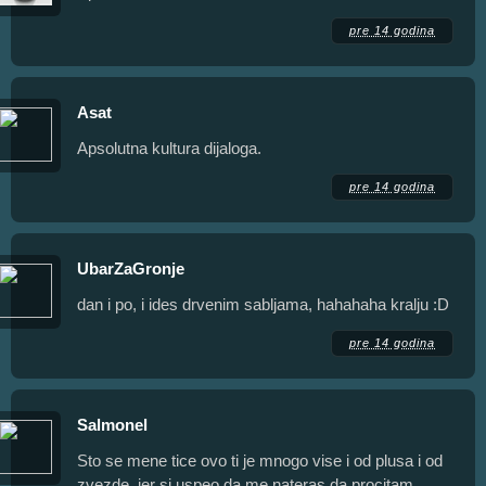
pre 14 godina
Asat
Apsolutna kultura dijaloga.
pre 14 godina
UbarZaGronje
dan i po, i ides drvenim sabljama, hahahaha kralju :D
pre 14 godina
Salmonel
Sto se mene tice ovo ti je mnogo vise i od plusa i od
zvezde, jer si uspeo da me nateras da procitam