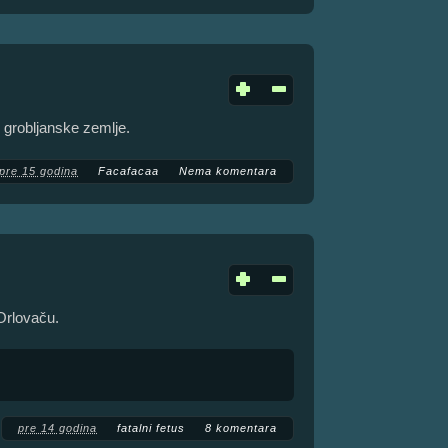
 grobljanske zemlje.
pre 15 godina
Facafacaa
Nema komentara
Orlovaču.
pre 14 godina
fatalni fetus
8 komentara