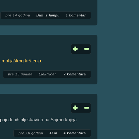
pre 14 godina
Duh iz lampu
1 komentar
n
mafijaškog krštenja
.
pre 15 godina
Električar
7 komentara
 pojedenih pljeskavica na Sajmu knjiga
pre 16 godina
Asat
4 komentara