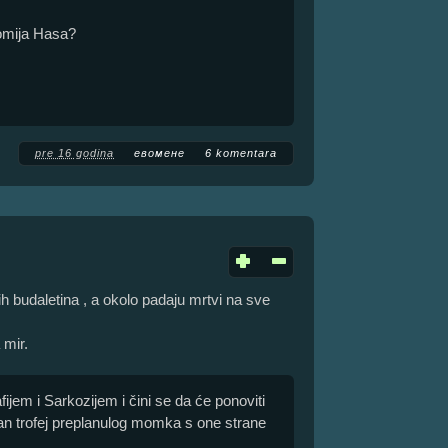
 Tomija Hasa?
pre 16 godina
евомене
6 komentara
h budaletina , a okolo padaju mrtvi na sve
 mir.
jem i Sarkozijem i čini se da će ponoviti
dan trofej preplanulog momka s one strane