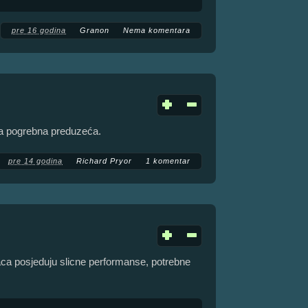
pre 16 godina
Granon
Nema komentara
ka pogrebna preduzeća.
pre 14 godina
Richard Pryor
1 komentar
aca posjeduju slicne performanse, potrebne