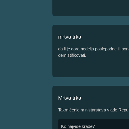
mrtva trka
da li je gora nedelja poslepodne ili p
demistifikovati.
Mrtva trka
Takmičenje ministarstava vlade Republ
Ko najviše krade?