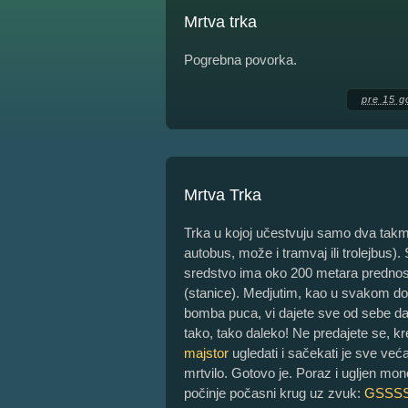
Mrtva trka
Pogrebna povorka.
pre 15 g
Mrtva Trka
Trka u kojoj učestvuju samo dva takm
autobus, može i tramvaj ili trolejbus).
sredstvo ima oko 200 metara prednosti
(stanice). Medjutim, kao u svakom d
bomba puca, vi dajete sve od sebe da 
tako, tako daleko! Ne predajete se, k
majstor
ugledati i sačekati je sve već
mrtvilo. Gotovo je. Poraz i ugljen mo
počinje počasni krug uz zvuk:
GSSS