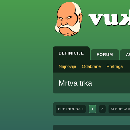
DEFINICIJE
FORUM
A
Najnovije
Odabrane
Pretraga
Mrtva trka
PRETHODNA «
1
2
SLEDEĆA 