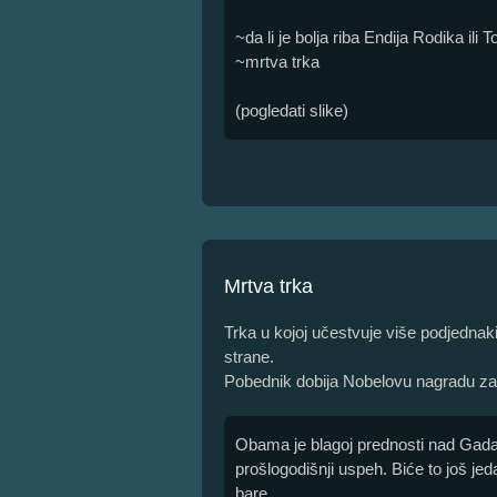
~da li je bolja riba Endija Rodika ili
~mrtva trka
(pogledati slike)
Mrtva trka
Trka u kojoj učestvuje više podjednaki
strane.
Pobednik dobija Nobelovu nagradu za
Obama je blagoj prednosti nad Gadafi
prošlogodišnji uspeh. Biće to još je
bare.