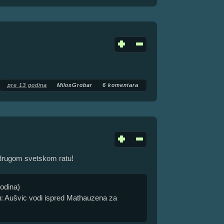
pre 13 godina
MilosGrobar
6 komentara
 drugom svetskom ratu!
godina)
u: Aušvic vodi ispred Mathauzena za