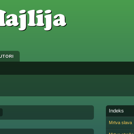
UTORI
Indeks
»
Mrtva slava