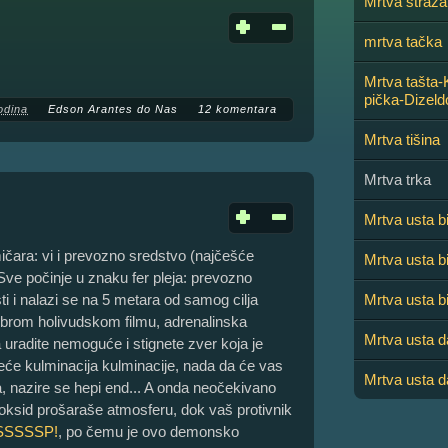
Mrtva straža
mrtva tačka
Mrtva tašta
pička-Dizeld
odina
Edson Arantes do Nas
12 komentara
Mrtva tišina
Mrtva trka
Mrtva usta bi
ičara: vi i prevozno sredstvo (najčešće
Mrtva usta bi
 Sve počinje u znaku fer pleja: prevozno
 i nalazi se na 5 metara od samog cilja
Mrtva usta bi
obrom holivudskom filmu, adrenalinska
Mrtva usta da
uradite nemoguće i stignete zver koja je
reće kulminacija kulminacije, nada da će vas
Mrtva usta d
a, nazire se hepi end... A onda neočekivano
noksid prošaraše atmosferu, dok vaš protivnik
SSSSSP!
, po čemu je ovo demonsko