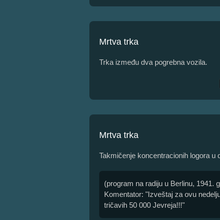
Mrtva trka
Trka između dva pogrebna vozila.
Mrtva trka
Takmičenje koncentracionih logora u
(program na radiju u Berlinu, 1941. 
Komentator: "Izveštaj za ovu nedelj
tričavih 50 000 Jevreja!!!"