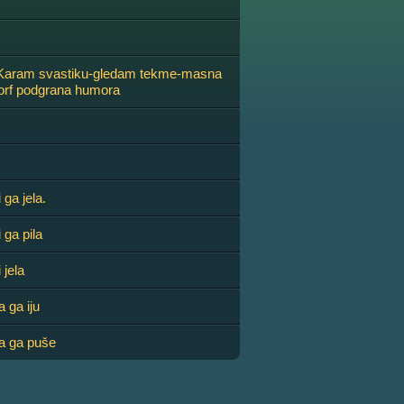
-Karam svastiku-gledam tekme-masna
orf podgrana humora
 ga jela.
 ga pila
 jela
 ga iju
a ga puše