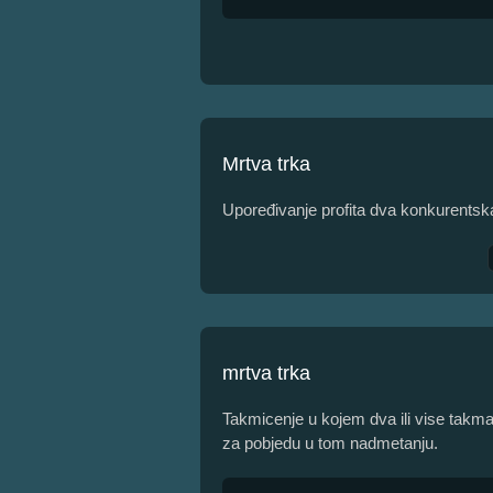
Mrtva trka
Upoređivanje profita dva konkurents
mrtva trka
Takmicenje u kojem dva ili vise takm
za pobjedu u tom nadmetanju.