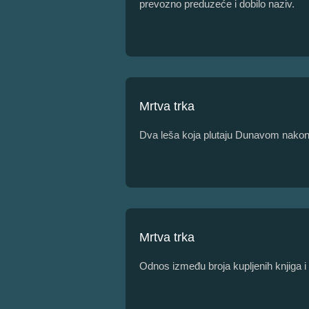
prevozno preduzeće i dobilo naziv.
Mrtva trka
Dva leša koja plutaju Dunavom nako
Mrtva trka
Odnos između broja kupljenih knjiga i