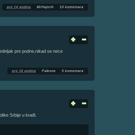
pre 14 godina
MrHajnrih
10 komentara
onedeljak pre podne,nikad se nece
pre 16 godina
Falkone
5 komentara
ike Srbije u krađi.