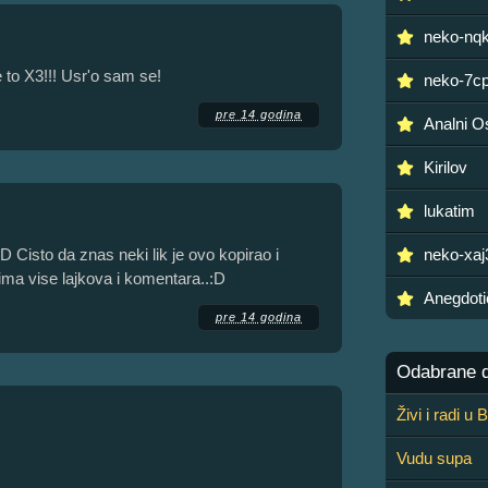
neko-nq
 to X3!!! Usr'o sam se!
neko-7cp
pre 14 godina
Analni O
Kirilov
lukatim
 Cisto da znas neki lik je ovo kopirao i
neko-xa
 ima vise lajkova i komentara..:D
Anegdoti
pre 14 godina
Odabrane de
Živi i radi u
Vudu supa