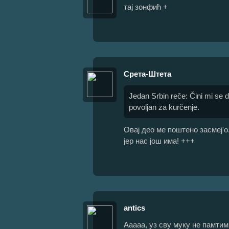
тај зонфић +
Срета-Штета
Jedan Srbin reče: Čini mi se d
povoljan za kurčenje.
Овај део ме поштено засмеј'о
јер нас још има! +++
antics
Ааааа, уз сву муку не памтим