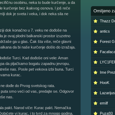
ifičnu osobinu, neka to bude kurčenje, a da
de kurčenje bez ikakvog osnova. I još reče
Omiljeno z
mlji dok je sveta i veka, i dok neka sila ne
Thazz D
aziji dok konačno u 7. veku ne dođoše na
antics
a je ovaj plodni balkanski prostor izuzetno
držaše ga u glas. Čak šta više, reče glavni
Forest 
alkana da bi naše kurčenje došlo do izražaja.
Facafac
dođoše Turci. Kad dođoše oni vele: Aman
LYC1FE
 pa da pljačkamo bogatu zapadnu jevropu.
treše nas. Posle pet vekova izbi buna. Turci
Ime Pre
o vama kurac.
HooK
k ne dođe do Prvog svetskog rata.
 puta smo veći od vas, predajte se. Odgovor
Lazarijus
eše nas.
emilf
sala pakt. Narod viče: Kurac pakt. Nemačka
Dobićete vi kurac, i to tvrd za mnogo godina.
Puza93