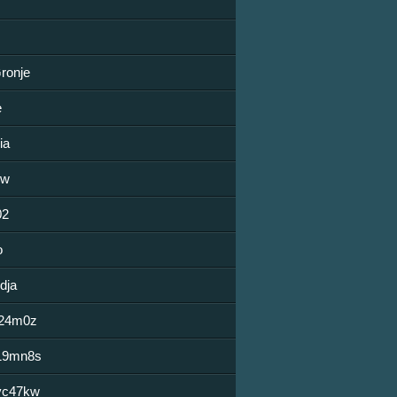
ronje
e
ia
ow
02
o
dja
224m0z
19mn8s
vc47kw