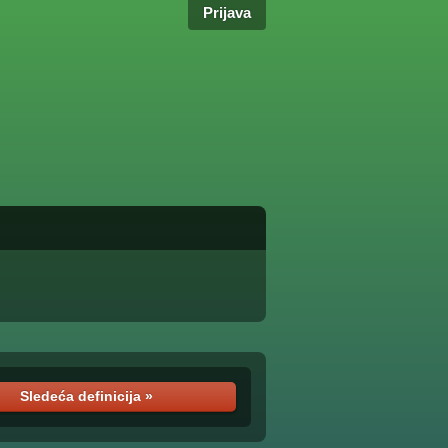
Prijava
Sledeća definicija »