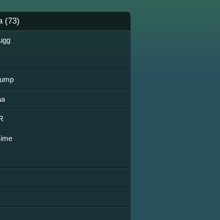
a (73)
ugg
Gump
aa
R
zime