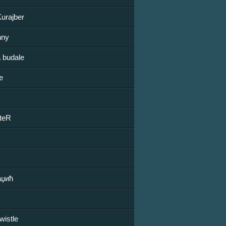
urajber
hny
 budale
e
teR
аџић
wistle