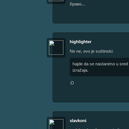
браво...
highlighter
Ne ne, ovo je suštinski:
hajde da se nastanimo u sred 
izražaja.
:D
slavkoni