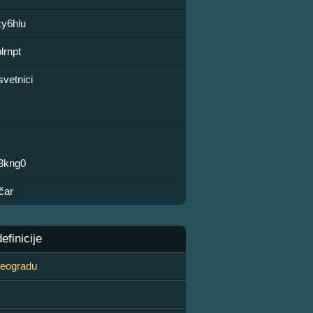
ky6hlu
lrnpt
svetnici
j3kng0
čar
finicije
 Beogradu