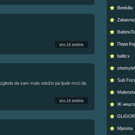
Beekilla
Zabavna
BabinoTo
Пера Ко
pre 14 godina
balticx
shomyte
Sub Foc
i izgleda da sam malo odužio pa ljude mrzi da
Malenstv
pre 14 godina
Ж нешта
GLIGOR
Mjesina