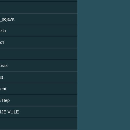
_pojava
zla
јот
brax
us
eni
 Пер
IJE VULE