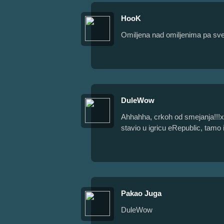
HooK
Omiljena nad omiljenima pa sve
DuleWow
Ahhahha, crkoh od smejanja!!!xD
stavio u igricu eRepublic, tamo
Pakao Juga
DuleWow