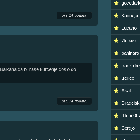
govedari
Каподас
pre 14 godina
Lucano
Ишмих
paninaro
frank dre
Balkana da bi naše kurčenje došlo do
ценсо
Asat
pre 14 godina
Braqelsk
Шоне00
Serdjo