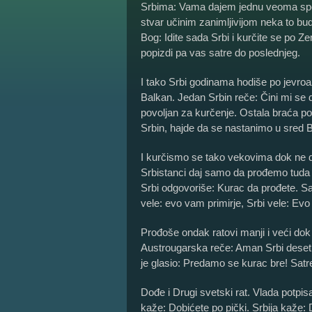
Srbima: Vama dajem jednu veoma spec
stvar učinim zanimljivijom neka to bu
Bog: Idite sada Srbi i kurčite se po Ze
popizdi pa vas satre do poslednjeg.
I tako Srbi godinama hodiše po jevro
Balkan. Jedan Srbin reče: Čini mi se d
povoljan za kurčenje. Ostala braća po
Srbin, hajde da se nastanimo u sred B
I kurčismo se tako vekovima dok ne 
Srbistanci daj samo da prođemo tuda
Srbi odgovoriše: Kurac da prođete. Sa
vele: evo vam primirje, Srbi vele: Ev
Prođoše ondak ratovi manji i veći do
Austrougarska reče: Aman Srbi deset
je glasio: Predamo se kurac bre! Satr
Dođe i Drugi svetski rat. Vlada potpi
kaže: Dobićete po pički. Srbija kaže: 