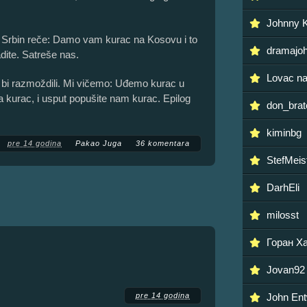
Johnny K
 Srbin reče: Damo vam kurac na Kosovu i to
dramajo
dite. Satreše nas.
Lovac na
e bi razmoždili. Mi vičemo: Uđemo kurac u
 kurac, i usput popušite nam kurac. Epilog
don_brat
kiminbg
pre 14 godina
Pakao Juga
36 komentara
StefMeis
DarhEli
milosst
Горан Х
Jovan92
pre 14 godina
John Ent