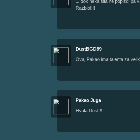
....dok neka sila ne popizdi pa
Razbio!!!!
DustBGD89
Ovaj Pakao ima talenta za velik
Pakao Juga
Hvala Dust!!!