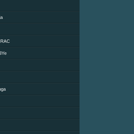
ja
URAC
3Ye
uga