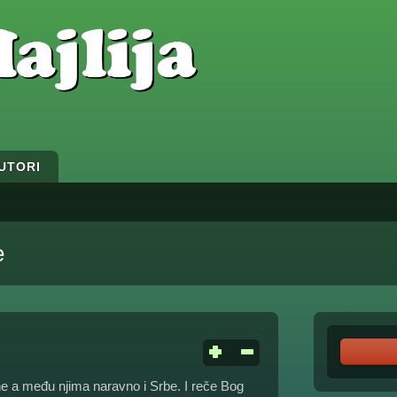
UTORI
e
zne a među njima naravno i Srbe. I reče Bog