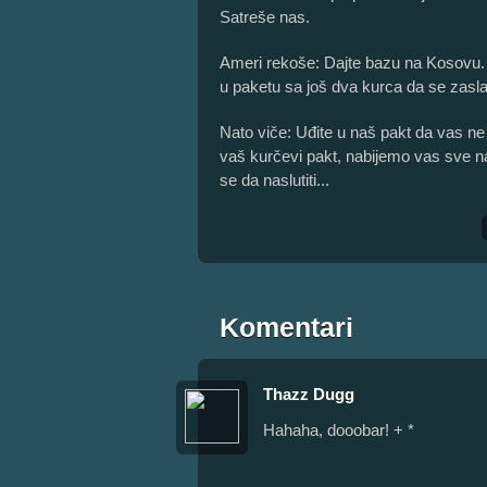
Satreše nas.
Ameri rekoše: Dajte bazu na Kosovu.
u paketu sa još dva kurca da se zasla
Nato viče: Uđite u naš pakt da vas n
vaš kurčevi pakt, nabijemo vas sve na
se da naslutiti...
Komentari
Thazz Dugg
Hahaha, dooobar! + *