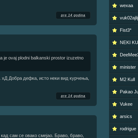
wexaa
pre 14 godina
vuk02ajli
Fist3*
NEKI K
DeeMee
a je ovaj plodni balkanski prostor izuzetno
minister
. хД Добра дефка, исто неки вид курчења,
M2 Kull
Pakao J
pre 14 godina
Vukee
arsics
rodrigue
 кад сам се овако смејао. Браво, браво,