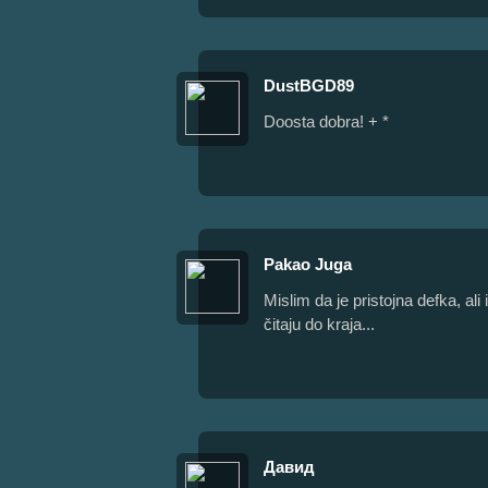
DustBGD89
Doosta dobra! + *
Pakao Juga
Mislim da je pristojna defka, al
čitaju do kraja...
Давид