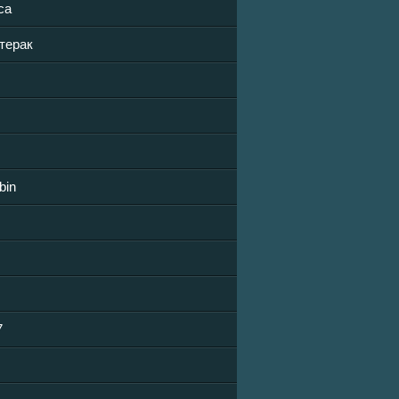
ca
терак
bin
7