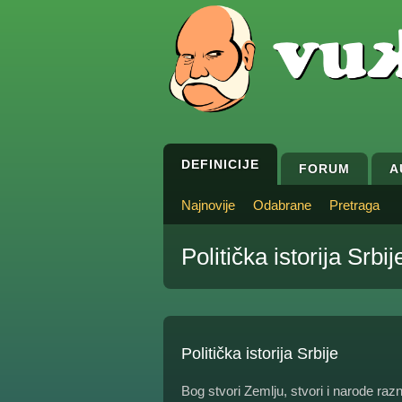
DEFINICIJE
FORUM
A
Najnovije
Odabrane
Pretraga
Politička istorija Srbij
Politička istorija Srbije
Bog stvori Zemlju, stvori i narode ra