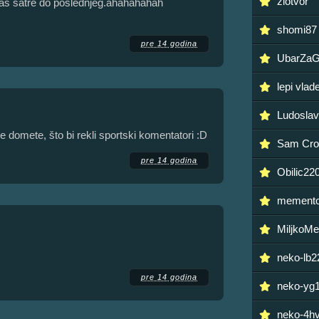
zlotvor
 vas satre do poslednjeg.ahahahahah
shomi87
pre 14 godina
UbarZaG
lepi vlad
Ludoslav
e domete, što bi rekli sportski komentatori :D
Sam Cr
pre 14 godina
Obilic22
mement
MiljkoMe
neko-lb
pre 14 godina
neko-yg
neko-4h