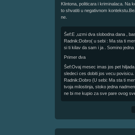
Klintona, politicara i kriminalaca. Na 
to shvatiti u negativnom kontekstu.Bez o
ne.
Šef:E ,uzmi dva slobodna dana , bas
Radnik:Dobro( u sebi : Ma sta ti me
si ti kilav da sam i ja . Somino jedna
Primer dva
Šef:Ovaj mesec imas jos pet hiljada 
sledeci ces dobiti jos vecu povisicu.
Radnik:Dobro (U sebi: Ma sta ti men
tvoja milostinja, stoko jedna nadme
ne bi me kupio za sve pare ovog sve