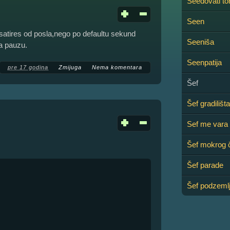
Seedovati to
Seen
satires od posla,nego po defaultu sekund
Seeniša
a pauzu.
Seenpatija
pre 17 godina
Zmijuga
Nema komentara
Šef
Šef gradilišta
Sef me vara
Šef mokrog 
Šef parade
Šef podzeml