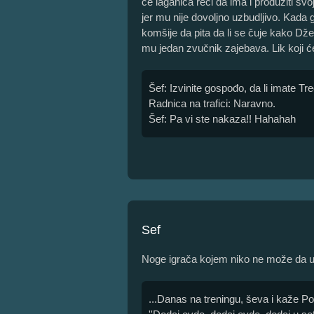
će laganica reći da ima i produžiti sv
jer mu nije dovoljno uzbudljivo. Kada
komšije da pita da li se čuje kako Dže
mu jedan zvučnik zajebava. Lik koji 
Šef: Izvinite gospođo, da li imate Tr
Radnica na trafici: Naravno.
Šef: Pa vi ste nakaza!! Hahahah
Sef
Noge igrača kojem niko ne može da u
...Danas na treningu, ševa i kaže Po