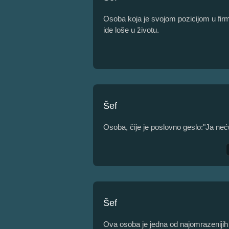
Osoba koja je svojom pozicijom u firm
ide loše u životu.
Šef
Osoba, čije je poslovno geslo:"Ja neć
Šef
Ova osoba je jedna od najomrazenijih 