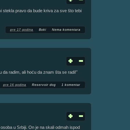
i stekla pravo da bude kriva za sve što tebi
pre 17 godina
Boki
Nema komentara
u da radim, ali hoću da znam šta se radi!"
pre 16 godina
Reservoir dog
1 komentar
osoba u Srbiji. On je na skali odmah ispod