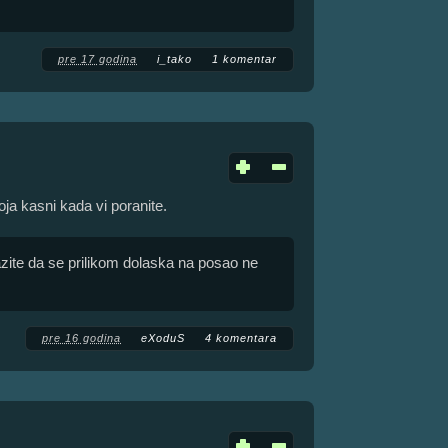
pre 17 godina
i_tako
1 komentar
oja kasni kada vi poranite.
zite da se prilikom dolaska na posao ne
pre 16 godina
eXoduS
4 komentara