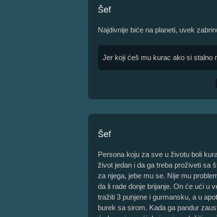
Šef
Najdivnije biće na planeti, uvek zabrin
Jer koji ćeš mu kurac ako si stalno 
Šef
Persona koju za sve u životu boli kur
život jedan i da ga treba proživeti sa 
za njega, jebe mu se. Nije mu problem
da li rade donje brijanje. On će ući u 
tražiti 3 punjene i gurmansku, a u apote
burek sa sirom. Kada ga pandur zausta