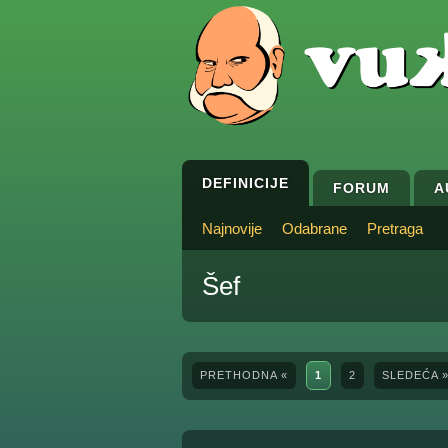
DEFINICIJE
FORUM
A
Najnovije
Odabrane
Pretraga
Šef
PRETHODNA «
1
2
SLEDEĆA 