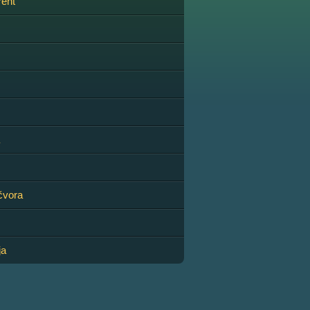
rent
čvora
ja