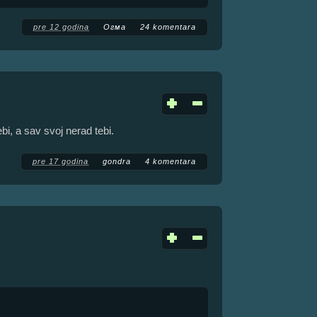
pre 12 godina
Огма
24 komentara
bi, a sav svoj nerad tebi.
pre 17 godina
gondra
4 komentara