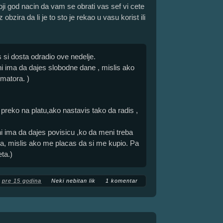
koji god nacin da vam se obrati vas sef vi cete
bzira da li je to sto je rekao u vasu korist ili
 si dosta odradio ove nedelje.
ni ima da dajes slobodne dane , mislis ako
 matora. )
preko na platu,ako nastavis tako da radis ,
i ima da dajes povisicu ,ko da meni treba
na, mislis ako me placas da si me kupio. Pa
ta.)
pre 15 godina
Neki nebitan lik
1 komentar