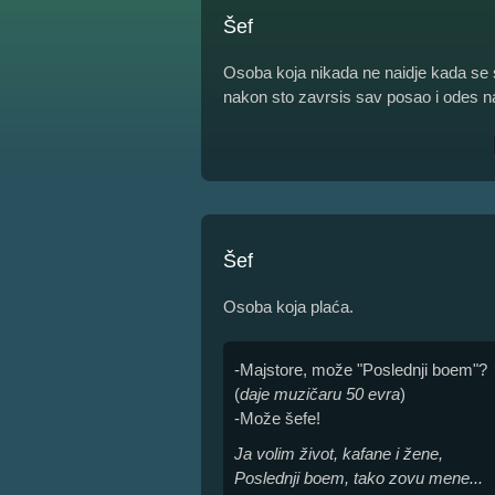
Šef
Osoba koja nikada ne naidje kada se 
nakon sto zavrsis sav posao i odes n
Šef
Osoba koja plaća.
-Majstore, može "Poslednji boem"?
(
daje muzičaru 50 evra
)
-Može šefe!
Ja volim život, kafane i žene,
Poslednji boem, tako zovu mene...