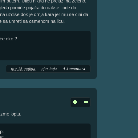
ojim putem. Ulicu nikad ne prelazi na zeleno,
 gleda porniće pojača do dakse i ode do
na uzdiše dok je crnja kara jer mu se čini da
će sa umreti sa osmehom na licu.
eće oko ?
pre 15 godina
pjer boja
4 komentara
zme loptu.
p: