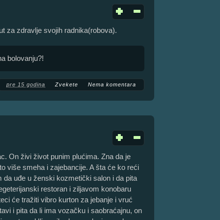
ut za zdravlje svojih radnika(robova).
na bolovanju?!
pre 15 godina
Zvekete
Nema komentara
ac. On živi život punim plućima. Zna da je
što više smeha i zajebancije. A šta će ko reći
 da uđe u ženski kozmetički salon i da pita
vegeterijanski restoran i ziljavom konobaru
ci će tražiti vibro kurton za jebanje i vruć
vi i pita da li ima vozačku i saobraćajnu, on