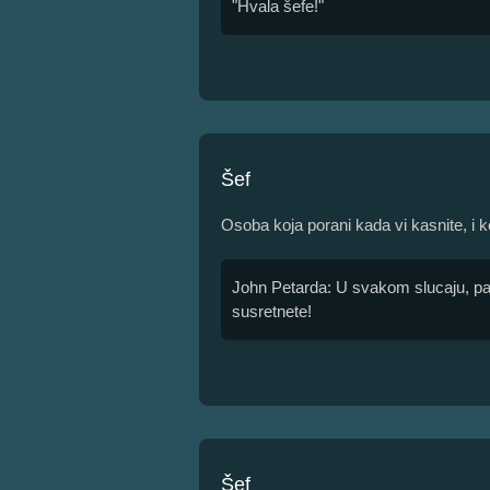
"Hvala šefe!"
Šef
Osoba koja porani kada vi kasnite, i k
John Petarda: U svakom slucaju, pa
susretnete!
Šef