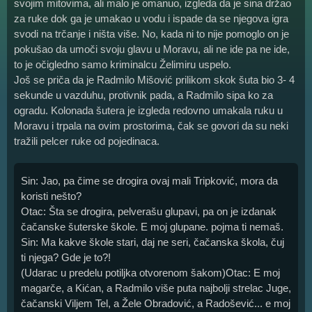
svojim mitovima, ali malo je omanuo, izgleda da je sina držao
za ruke dok ga je umakao u vodu i ispade da se njegova igra
svodi na trčanje i ništa više. No, kada ni to nije pomoglo on je
pokušao da umoči svoju glavu u Moravu, ali ne ide pa ne ide,
to je očigledno samo kriminalcu Želimiru uspelo.
Još se priča da je Radmilo Mišović prilikom skok šuta bio 3- 4
sekunde u vazduhu, protivnik pada, a Radmilo sipa ko za
ogradu. Kolonada šutera je izgleda redovno umakala ruku u
Moravu i trpala na ovim prostorima, čak se govori da su neki
tražili pelcer ruke od pojedinaca.
Sin: Jao, pa čime se drogira ovaj mali Tripković, mora da
koristi nešto?
Otac: Šta se drogira, pelverašu glupavi, pa on je izdanak
čačanske šuterske škole. E moj glupane. pojma ti nemaš.
Sin: Ma kakve škole stari, daj ne seri, čačanska škola, čuj
ti njega? Gde je to?!
(Udarac u predelu potiljka otvorenom šakom)Otac: E moj
magarče, a Kićan, a Radmilo više puta najbolji strelac Juge,
čačanski Viljem Tel, a Žele Obradović, a Radošević... e moj