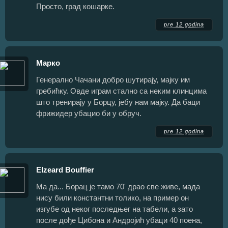
Просто, град кошарке.
pre 12 godina
Марко
Генерално Чачани добро шутирају, мајку им
гребићку. Овде играм стално са неким клинцима
што тренирају у Борцу, јебу нам мајку. Да баци
фрижидер убацио би у обруч.
pre 12 godina
Elzeard Bouffier
Ма да... Борац је тамо 70' драо све живе, мада
нису били константни толико, на пример он
изгубе од неког последњег на табели, а зато
после дође Цибона и Андројић убаци 40 поена,