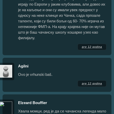
играју по Европи у јаким клубовима, али довео их
је на каљење и они су имали увек предност у
односу на неке клинце из Чачка, сада прпоале
таленте, који су били бољи од 60- 70% играча из
хегемоније ФМП-а. На крају крајева није он мутав
што је баш чачанску школу кошарке узео као
филијалу.
pre 12 godina
Agilni
Ovo je vrhunski baš.
pre 12 godina
Elzeard Bouffier
Хвала момци, ред је да се чачанска легенда мало