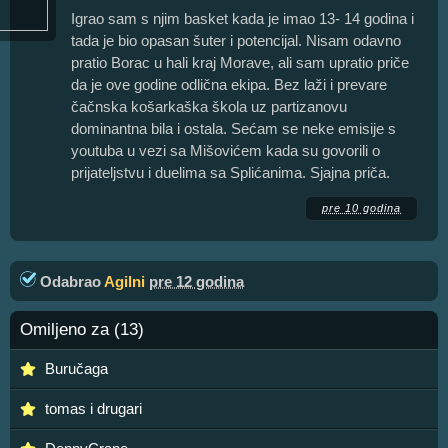
Igrao sam s njim basket kada je imao 13- 14 godina i
tada je bio opasan šuter i potencijal. Nisam odavno
pratio Borac u hali kraj Morave, ali sam upratio priče
da je ove godine odlična ekipa. Bez laži i prevare
čačnska košarkaška škola uz partizanovu
dominantna bila i ostala. Sećam se neke emisije s
youtuba u vezi sa Mišovićem kada su govorili o
prijateljstvu i duelima sa Splićanima. Sjajna priča.
pre 10 godina
Odabrao
Agilni
pre 12 godina
Omiljeno za (13)
Buručaga
tomas i drugari