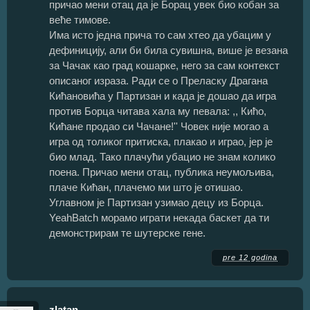
причао мени отац да је Борац увек био кобан за
веће тимове.
Има исто једна прича то сам хтео да убацим у
дефиницију, али би била сувишна, више је везана
за Чачак као град кошарке, него за сам контекст
описаног израза. Ради се о Преласку Драгана
Кићановића у Партизан и када је дошао да игра
против Борца читава хала му певала: ,, Кићо,
Кићане продао си Чачане!'' Човек није могао а
игра од толиког притиска, плакао и играо, јер је
био млад. Тако плачући убацио не знам колико
поена. Причао мени отац, публика неумољива,
плаче Кићан, плачемо ми што је отишао.
Углавном је Партизан узимао децу из Борца.
YeahBatch морамо играти некада баскет да ти
демонстрирам те шутерске гене.
pre 12 godina
zlatan