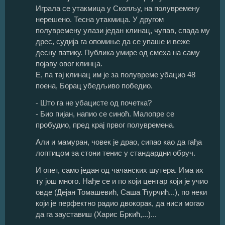
Играла се утакмица у Скопљу, на полувремену
нерешено. Тесна утакмица. У другом
полувремену улази један клинац, чупав, спада му
дрес, судија га опомиње да се упаше и веже
десну патику. Публика умире од смеха на саму
појаву овог клинца.
Е, па тај клинац им је за полувреме убацио 48
поена, Борац убедљиво победио.
- Што га не убацисте од почетка?
- Био пијан, напио се синоћ. Малопре се
пробудио, пред крај првог полувремена.
Али и мамуран, човек је драо, сипао као да гађа
лоптицом за стони тенис у стандардни обруч.
И опет, само један од чачанских шутера. Има их
ту још много. Нађе се и по који центар који је учио
овде (Дејан Томашевић, Саша Ћурчић...), по неки
који је перфектно радио двокорак, да ниси могао
да га зауставиш (Харис Бркић,...)...