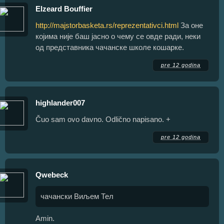
Elzeard Bouffier
http://majstorbasketa.rs/reprezentativci.html
За оне
којима није баш јасно о чему се овде ради, неки
од представника чачанске школе кошарке.
pre 12 godina
highlander007
Čuo sam ovo davno. Odlično napisano. +
pre 12 godina
Qwebeck
чачански Виљем Тел
Amin.