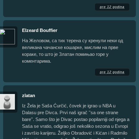
pre 12 godina
Elzeard Bouffier
На Желовом, са тих терена су кренули неки од
великана чачанске кошарке, мислим на прве
кораке, то што је Златан помињао горе у
коментарима.
pre 12 godina
zlatan
Iz Žela je Saša Ćurčić, čovek je igrao u NBA u
Dalasu pre Divca. Prvi naš igrač ''sa one strane
bare''. Samo što je Divac postao popilarniji od njega a
Saśa se vratio, odigrao još nekoliko sezona u Evropi
i završio karijeru. Željko Obradović i Kićan i Radmilo