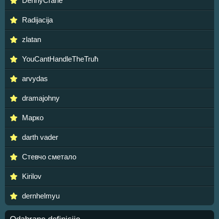
DennyCrane
Radijacija
zlatan
YouCantHandleTheTruћ
arvydas
dramajohny
Марко
darth vader
Стевчо сметало
Kirilov
dernhelmyu