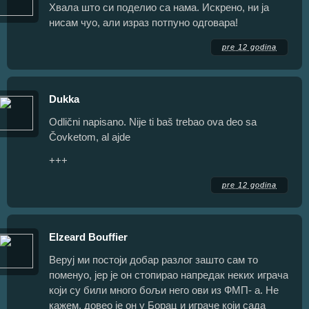
Хвала што си поделио са нама. Искрено, ни ја
нисам чуо, али израз потпуно одговара!
pre 12 godina
Dukka
Odlični napisano. Nije ti baš trebao ova deo sa
Čovketom, al ajde
+++
pre 12 godina
Elzeard Bouffier
Веруј ми постоји добар разлог зашто сам то
поменуо, јер је он стопирао напредак неких играча
који су били много бољи него ови из ФМП- а. Не
кажем, довео је он у Борац и играче који сада