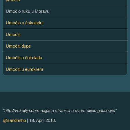
Umočio ruku u Moravu
Umočio u čokoladu!
Umočiti
Umočiti dupe
Umočiti u čokoladu
Umočiti u eurokrem
"http://vukajlija.com najjača stranica u ovom dijelu galaksije!"
@sandrinho
| 18. April 2010.