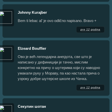
Johnny Kurajber
Bem ti lebac al' je ovo odlično napisano. Bravo +
pre 12 godina
Elzeard Bouffier
Ово је већ легендарна анегдота, све што је
написано у дефиницији је тачно, мислим
конкретно на причу о шутерима који су наводно
умакали руку у Мораву, па као настала прича о
узроку добре шутерске школе из Чачка.
pre 12 godina
Секулин шотан