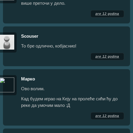
више преточи у дело.
pre 12 godina
Scouser
То бре одлично, кобјаснио!
pre 12 godina
Марко
Ово волим.
Кад будем играо на Кеју на пролеће сићи ћу до
реке да умочим мало :Д
pre 12 godina