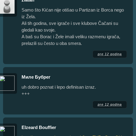
Samo što Kićan nije otišao u Partizan iz Borca nego
iz Žela.
Ali tih godina, sve igrače i sve klubove Čačani su
gledali kao svoje.
A baš su Borac i Žele imali veliku razmenu igrača,
prelazili su često u oba smera.
pre 12 godina
Миле Бубрег
uh dobro poznat i lepo definisan izraz.
+++
pre 12 godina
Elzeard Bouffier