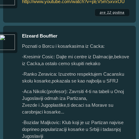
http://www.youtube.com/watch?v=pEV5mSxvxOU
pre 12 godina
Elzeard Bouffier
Poznati o Borcu i kosarkasima iz Cacka:
-Kresimir Cosic: Dajte mi centre iz Dalmacije,bekove
iz Cacka,a ostalo cemo skupiti nekako
-Ranko Zeravica: Izuzetno respektujem Cacansku
skolu kosarke,pokazala se kao najbolja u SFRJ
-Aca Nikolic(profesor): Zavrsiti 4-ti na tabeli u Onoj
Jugoslaviji odmah iza Partizana,
Zvezde i Jugoplastike,ti decaci sa Morave su
carobnjaci kosarke...
-Bozidar Maljkovic: Klub koji je uz Partizan najvise
doprineo popularizaciji kosarke u Srbiji i tadasnjoj
Jugoslaviji