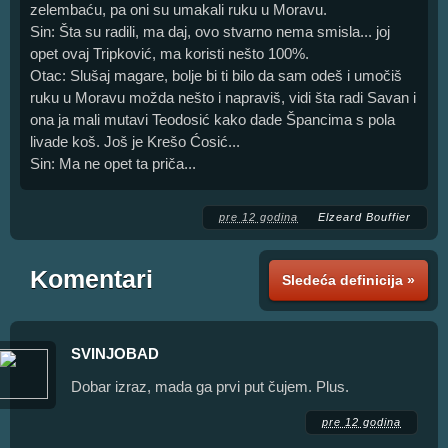
zelembaću, pa oni su umakali ruku u Moravu.
Sin: Šta su radili, ma daj, ovo stvarno nema smisla... joj
opet ovaj Tripković, ma koristi nešto 100%.
Otac: Slušaj magare, bolje bi ti bilo da sam odeš i umočiš
ruku u Moravu možda nešto i napraviš, vidi šta radi Savan i
ona ja mali mutavi Teodosić kako dade Špancima s pola
livade koš. Još je Krešo Ćosić...
Sin: Ma ne opet ta priča...
pre 12 godina
Elzeard Bouffier
Komentari
Sledeća definicija »
SVINJOBAD
Dobar izraz, mada ga prvi put čujem. Plus.
pre 12 godina