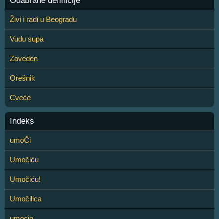
Odabrane definicije
Živi i radi u Beogradu
Vudu supa
Zaveden
Orešnik
Cveće
Indeks
umoČi
Umočiću
Umočiću!
Umočilica
umocio