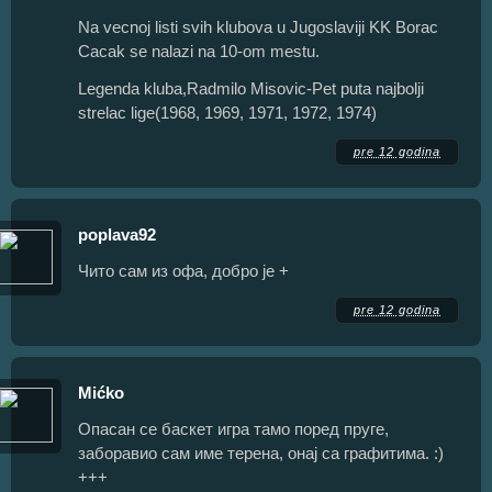
Na vecnoj listi svih klubova u Jugoslaviji KK Borac
Cacak se nalazi na 10-om mestu.
Legenda kluba,Radmilo Misovic-Pet puta najbolji
strelac lige(1968, 1969, 1971, 1972, 1974)
pre 12 godina
poplava92
Чито сам из офа, добро је +
pre 12 godina
Mićko
Oпасан се баскет игра тамо поред пруге,
заборавио сам име терена, онај са графитима. :)
+++