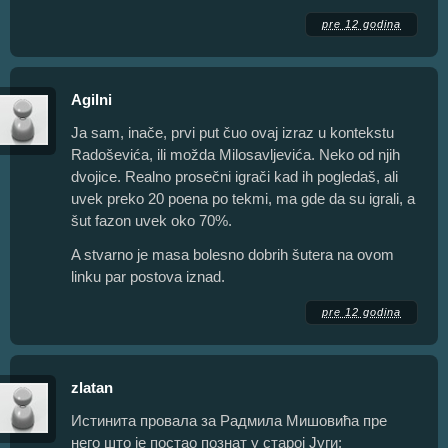
pre 12 godina
Agilni
Ja sam, inače, prvi put čuo ovaj izraz u kontekstu
Radoševića, ili možda Milosavljevića. Neko od njih
dvojice. Realno prosečni igrači kad ih pogledaš, ali
uvek preko 20 poena po tekmi, ma gde da su igrali, a
šut fazon uvek oko 70%.
A stvarno je masa bolesno dobrih šutera na ovom
linku par postova iznad.
pre 12 godina
zlatan
Истинита провала за Радмила Мишовића пре
него што је постао познат у старој Југи: