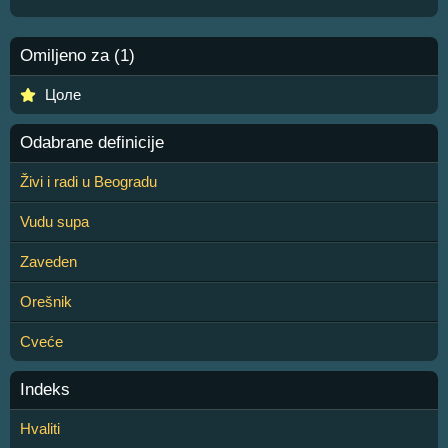
Omiljeno za (1)
Цоле
Odabrane definicije
Živi i radi u Beogradu
Vudu supa
Zaveden
Orešnik
Cveće
Indeks
Hvaliti