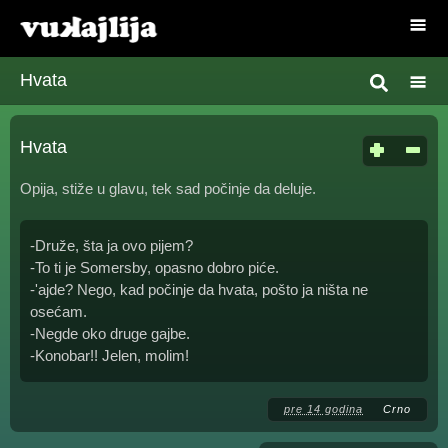
Hvata
Hvata
Opija, stiže u glavu, tek sad počinje da deluje.
-Druže, šta ja ovo pijem?
-To ti je Somersby, opasno dobro piće.
-'ajde? Nego, kad počinje da hvata, pošto ja ništa ne
osećam.
-Negde oko druge gajbe.
-Konobar!! Jelen, molim!
pre 14 godina
Crno