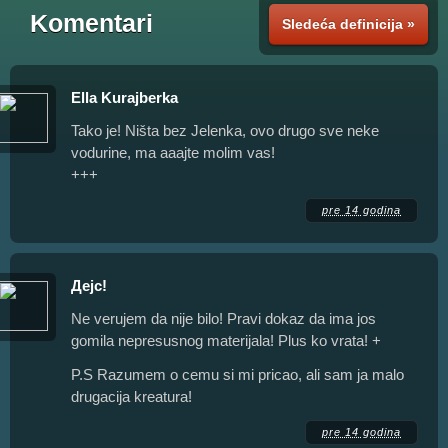
Komentari
Sledeća definicija »
Ella Kurajberka
Tako je! Ništa bez Jelenka, ovo drugo sve neke
vodurine, ma aaajte molim vas!
+++
pre 14 godina
Дејс!
Ne verujem da nije bilo! Pravi dokaz da ima jos
gomila nepresusnog materijala! Plus ko vrata! +
P.S Razumem o cemu si mi pricao, ali sam ja malo
drugacija kreatura!
pre 14 godina