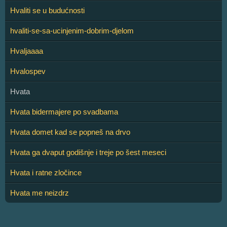
Hvaliti se u budućnosti
hvaliti-se-sa-ucinjenim-dobrim-djelom
Hvaljaaaa
Hvalospev
Hvata
Hvata bidermajere po svadbama
Hvata domet kad se popneš na drvo
Hvata ga dvaput godišnje i treje po šest meseci
Hvata i ratne zločince
Hvata me neizdrz