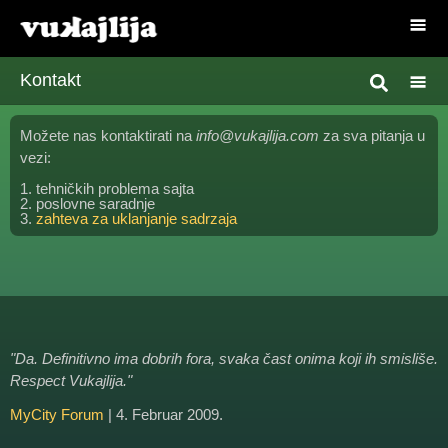
Kontakt
Možete nas kontaktirati na
info@vukajlija.com
za sva pitanja u
vezi:
1. tehničkih problema sajta
2. poslovne saradnje
3.
zahteva za uklanjanje sadrzaja
"Da. Definitivno ima dobrih fora, svaka čast onima koji ih smisliše.
Respect Vukajlija."
MyCity Forum
| 4. Februar 2009.