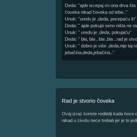
Deda: ''ajde iscepaj mi ona drva šta 
čoveka nikad čoveka od tebe..''
Unuk: ''uredu je ,deda, pocepaću ih''
Deda: '' ajde pokupi seno ništa ne rad
Unuk: '' uredu je ,deda, pokupiću''
Deda: '' bla, bla , bla ,bla ..rad je stv
Unuk: '' dobro je više ,deda,nije taj
jebačina,deda,jebačina..''
Rad je stvorio čoveka
Ovaj izraz koriste roditelji kada hoce 
nikad u zivotu nece trebati jer je to j