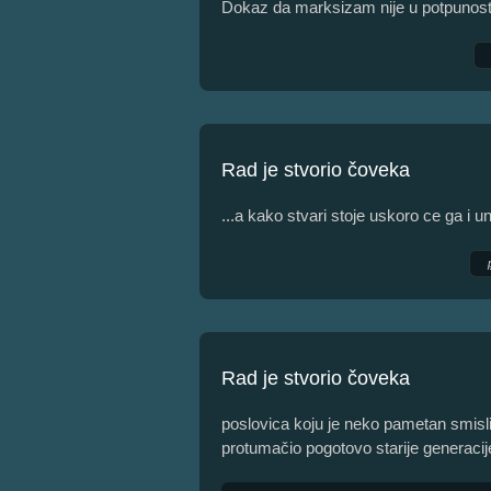
Dokaz da marksizam nije u potpunosti
Rad je stvorio čoveka
...a kako stvari stoje uskoro ce ga i uni
Rad je stvorio čoveka
poslovica koju je neko pametan smis
protumačio pogotovo starije generacij