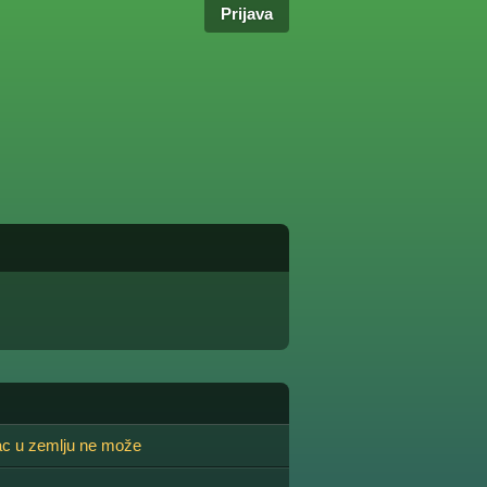
Prijava
ac u zemlju ne može