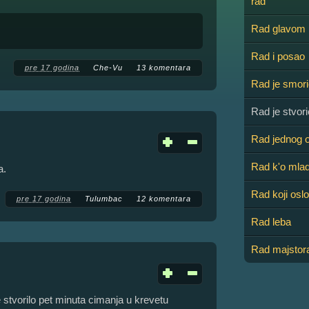
rad
Rad glavom
Rad i posao
pre 17 godina
Che-Vu
13 komentara
Rad je smori
Rad je stvor
Rad jednog o
Rad k'o mlad
a.
Rad koji osl
pre 17 godina
Tulumbac
12 komentara
Rad leba
Rad majstora
 stvorilo pet minuta cimanja u krevetu