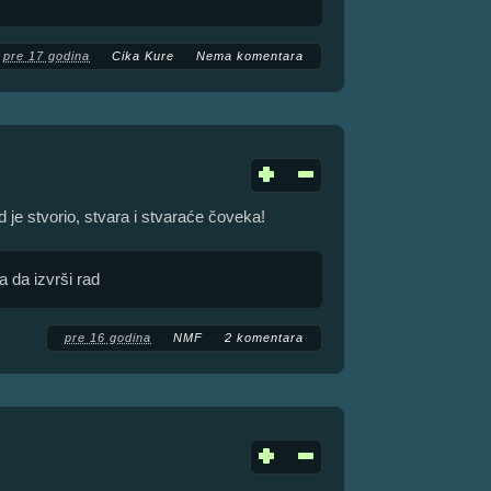
pre 17 godina
Cika Kure
Nema komentara
d je stvorio, stvara i stvaraće čoveka!
 da izvrši rad
pre 16 godina
NMF
2 komentara