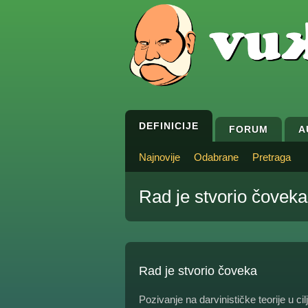
DEFINICIJE
FORUM
A
Najnovije
Odabrane
Pretraga
Rad je stvorio čoveka
Rad je stvorio čoveka
Pozivanje na darvinističke teorije u cil