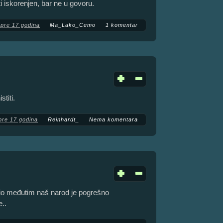
 iskorenjen, bar ne u govoru.
pre 17 godina
Ma_Lako_Cemo
1 komentar
stiti.
pre 17 godina
Reinhardt_
Nema komentara
lio međutim naš narod je pogrešno
e..