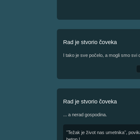
Rad je stvorio čoveka
I tako je sve počelo, a mogli smo svi
Rad je stvorio čoveka
... a nerad gospodina.
"Težak je život nas umetnika", povik
beton !