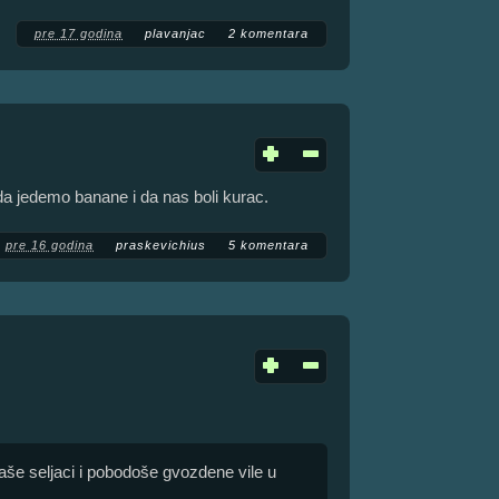
pre 17 godina
plavanjac
2 komentara
 da jedemo banane i da nas boli kurac.
pre 16 godina
praskevichius
5 komentara
aše seljaci i pobodoše gvozdene vile u