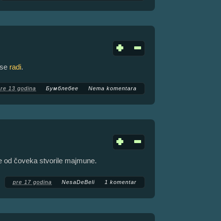
 se
radi
.
pre 13 godina
Бумблебее
Nema komentara
e od čoveka stvorile majmune.
pre 17 godina
NesaDeBeli
1 komentar