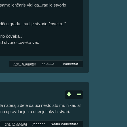
samo lenčariš vidi ga...rad je stvorio
iš u gradu...rad je stvorio čoveka..''
orio čoveka..''
 rad stvorio čoveka već
pre 15 godina
bole005
1 komentar
da nateraju dete da uci nesto sto mu nikad ali
edino opravdanje za ucenje takvih stvari.
pre 17 godina
jocacar
Nema komentara