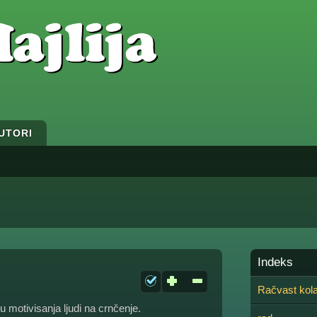
UTORI
Indeks
Račvast kol
ju motivisanja ljudi na crnčenje.