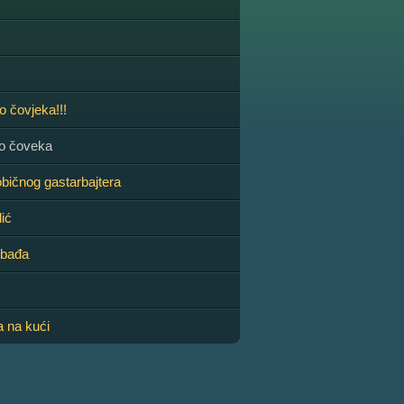
o čovjeka!!!
io čoveka
bičnog gastarbajtera
ić
obađa
 na kući