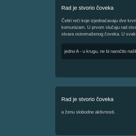
Rad je stvorio čoveka
Četiri reči koje izjednačavaju dve krvni
komunizam. U prvom slučaju rad stva
stvara osiromašenog čoveka. U svak
jedno A - u krugu, ne bi naročito naš
Rad je stvorio čoveka
a ženu slobodne aktivnosti.