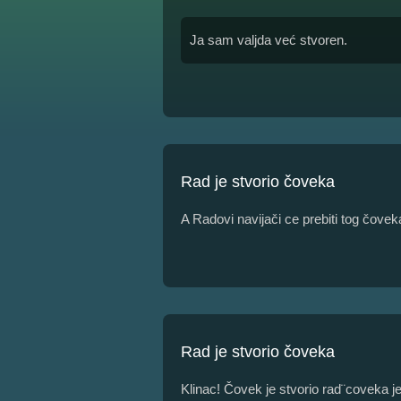
Ja sam valjda već stvoren.
Rad je stvorio čoveka
A Radovi navijači ce prebiti tog čovek
Rad je stvorio čoveka
Klinac! Čovek je stvorio rad¨coveka je