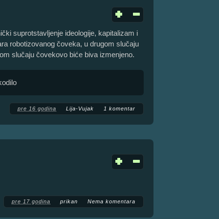
čki suprotstavljenje ideologije, kapitalizam i
ra robotizovanog čoveka, u drugom slučaju
om slučaju čovekovo biće biva izmenjeno.
kodilo
pre 16 godina
Lija-Vujak
1 komentar
pre 17 godina
prikan
Nema komentara