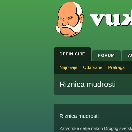
DEFINICIJE
FORUM
A
Najnovije
Odabrane
Pretraga
Riznica mudrosti
Riznica mudrosti
Zatvorske ćelije nakon Drugog svetsko