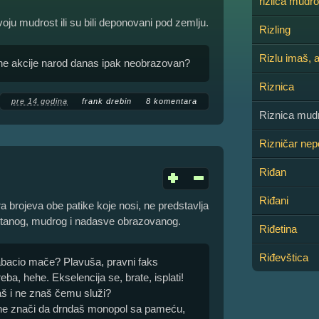
rizlica mudro
 svoju mudrost ili su bili deponovani pod zemlju.
Rizling
Rizlu imaš, 
ne akcije narod danas ipak neobrazovan?
Riznica
pre 14 godina
frank drebin
8 komentara
Riznica mudr
Rizničar nepo
Riđan
Riđani
 brojeva obe patike koje nosi, ne predstavlja
itanog, mudrog i nadasve obrazovanog.
Riđetina
Riđevštica
nabacio mače? Plavuša, pravni faks
eba, hehe. Ekselencija se, brate, isplati!
aš i ne znaš čemu služi?
ge ne znači da drndaš monopol sa pameću,