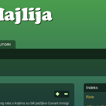
UTORI
Indeks
Rizle
g rata u kojima su bili pažljivo čuvani mnogi