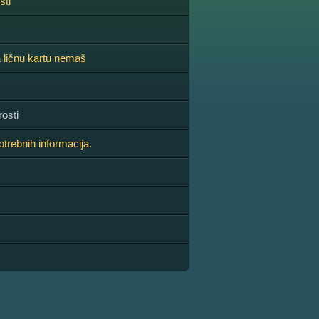
sti
a ličnu kartu nemaš
osti
trebnih informacija.