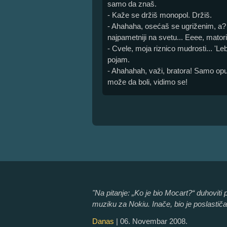
samo da znaš.
- Kaže se držiš monopol. Držiš.
- Ahahaha, osećaš se ugriženim, a? V
najpametniji na svetu... Eeee, matori.
- Cvele, moja riznico mudrosti... 'Le
pojam.
- Ahahahah, važi, bratora! Samo opu
može da boli, vidimo se!
"Na pitanje: „Ko je bio Mocart?“ duhoviti
muziku za Nokiu. Inače, bio je poslastičar 
Danas
| 06. Novembar 2008.