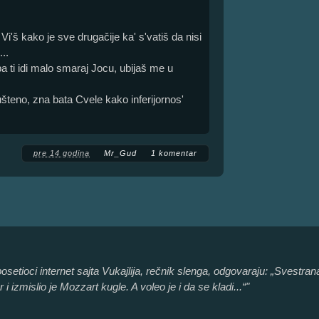
i'š kako je sve drugačije ka' s'vatiš da nisi
..
ba ti idi malo smaraj Jocu, ubijaš me u
šteno, zna bata Cvele kako inferijornos'
pre 14 godina
Mr_Gud
1 komentar
 posetioci internet sajta Vukajlija, rečnik slenga, odgovaraju: „Svestr
i izmislio je Mozzart kugle. A voleo je i da se kladi...“"