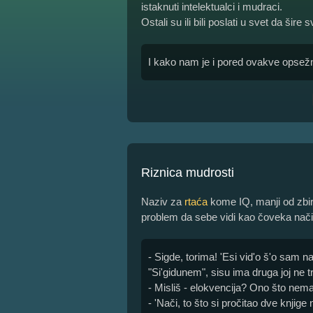
istaknuti intelektualci i mudraci.
Ostali su ili bili poslati u svet da šire
I kako nam je i pored ovakve opsež
Riznica mudrosti
Naziv za
rtaća
kome IQ, manji od zbira
problem da sebe vidi kao čoveka nač
- Sigde, torima! 'Esi vid'o š'o sam 
"Si'gidunem", sisu ima druga joj ne tr
- Misliš - elokvencija? Ono što nem
- 'Nači, to što si pročitao dve knji