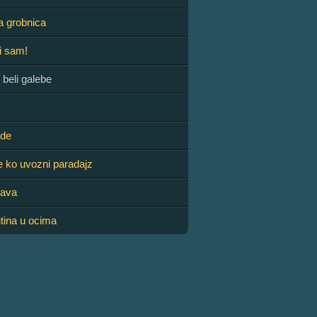
a grobnica
ki sam!
 beli galebe
ude
e ko uvozni paradajz
lava
utina u ocima