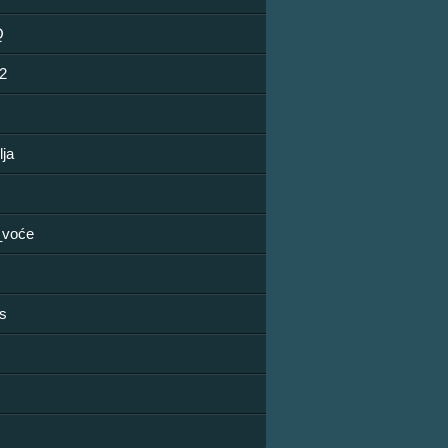
Q
2
lja
_voće
os