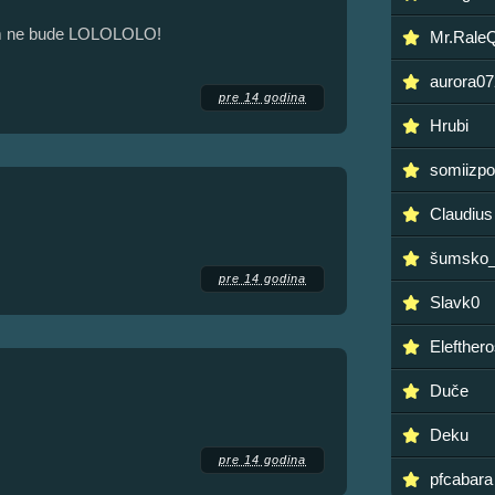
nom ne bude LOLOLOLO!
Mr.Rale
aurora07
pre 14 godina
Hrubi
somiizpo
Claudius
šumsko
pre 14 godina
Slavk0
Elefther
Duče
Deku
pre 14 godina
pfcabara