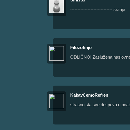
----------------------------- sranje
Filozofinjo
ODLIČNO! Zaslužena naslovna
KakavCemoRefren
strasno sta sve dospeva u odabran