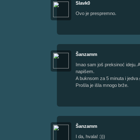
Slavk0
Ovo je prespremno.
Šanzamm
Imao sam još preksinoć ideju. 
napišem.
A buknsom za 5 minuta i jedva g
Prošla je išla mnogo brže.
Šanzamm
I da, hvala! :)))