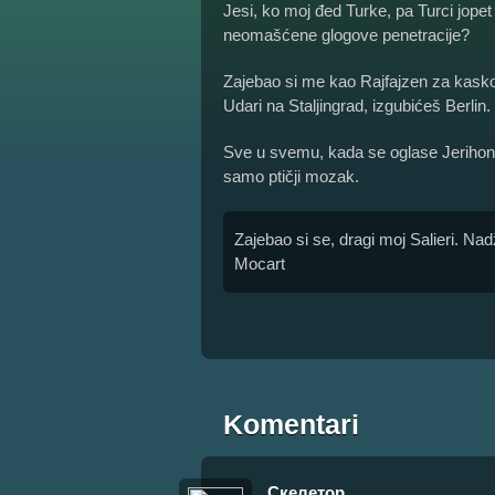
Jesi, ko moj đed Turke, pa Turci jope
neomašćene glogove penetracije?
Zajebao si me kao Rajfajzen za kasko,
Udari na Staljingrad, izgubićeš Berlin.
Sve u svemu, kada se oglase Jerihonske
samo ptičji mozak.
Zajebao si se, dragi moj Salieri. Nad
Mocart
Komentari
Скелетор