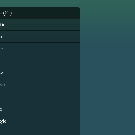
a (21)
bin
jo
er
av
eci
o
yle