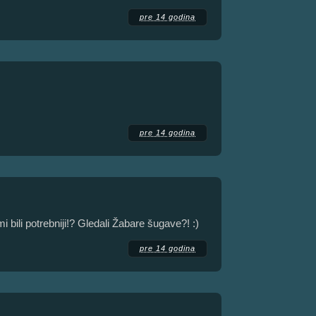
pre 14 godina
pre 14 godina
i bili potrebniji!? Gledali Žabare šugave?! :)
pre 14 godina