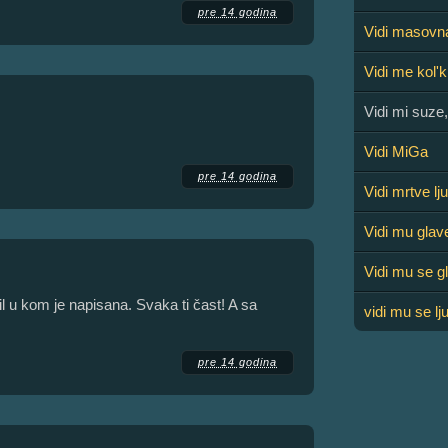
pre 14 godina
Vidi masovn
Vidi me kol'
Vidi mi suze,
Vidi MiGa
pre 14 godina
Vidi mrtve lj
Vidi mu glav
Vidi mu se g
l u kom je napisana. Svaka ti čast! A sa
vidi mu se lj
pre 14 godina