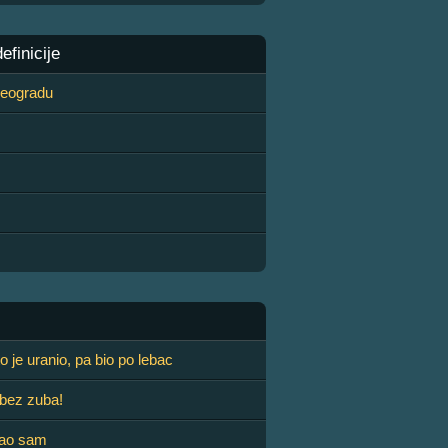
finicije
 Beogradu
o je uranio, pa bio po lebac
bez zuba!
pao sam