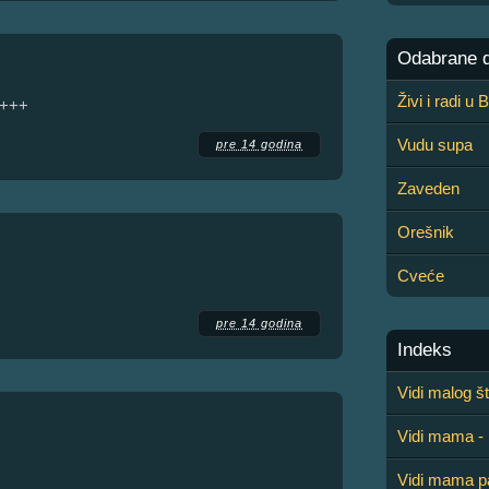
Odabrane de
Živi i radi u
 +++
Vudu supa
pre 14 godina
Zaveden
Orešnik
Cveće
pre 14 godina
Indeks
Vidi malog št
Vidi mama - 
Vidi mama 