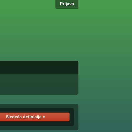
Prijava
Sledeća definicija »