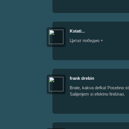
Kstati...
Цитат победио +
frank drebin
Brate, kakva defka! Posebno sti
Salijerijem si efektno finiširao.