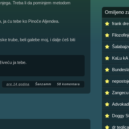
t njega. Treba li da pominjem metodom
Omiljeno z
 ja ću tebe ko Pinoče Aljendea.
frank dre
Filozofin
 trube, beli galebe moj, i dalje ćeš biti
Šalabajz
KaLu kA
živeću ja tebe.
Bundesl
nepostoj
pre 14 godina
Šanzamm
58 komentara
Zangecu
Advokad
Doggy St
dr teglica