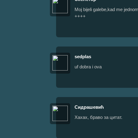
Moj bijeli galebe,kad me jed
++++
sedplas
uf dobra i ova
Сидрашевић
Хахах, браво за цитат.