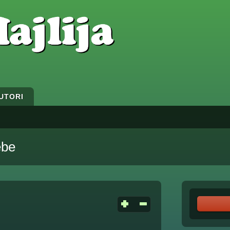
UTORI
ebe