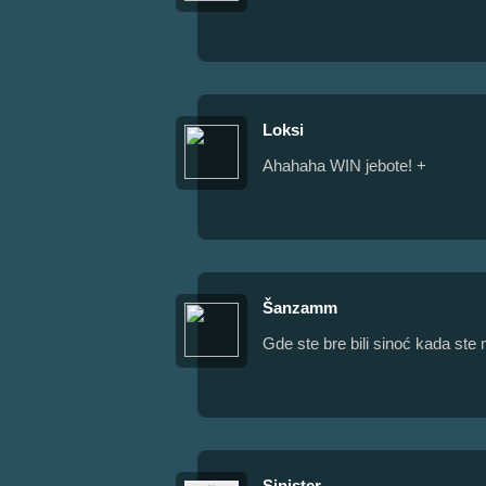
Loksi
Ahahaha WIN jebote! +
Šanzamm
Gde ste bre bili sinoć kada ste m
Sinister