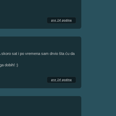
pre 14 godina
A skoro sat i po vremena sam drvio šta ću da
a dobih! :)
pre 14 godina