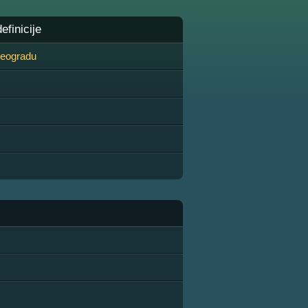
finicije
 Beogradu