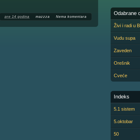
Odabrane de
pre 14 godina
mazzza
Nema komentara
Živi i radi u
Vudu supa
Zaveden
Orešnik
Cveće
Indeks
5.1 sistem
5.oktobar
50