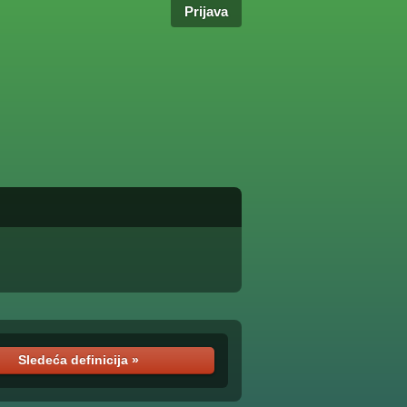
Prijava
Sledeća definicija »