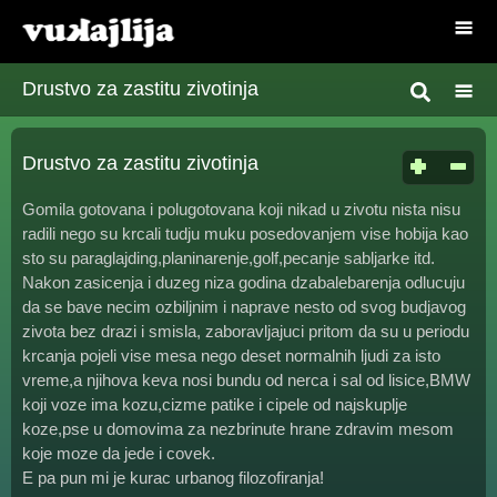
Drustvo za zastitu zivotinja
Drustvo za zastitu zivotinja
Gomila gotovana i polugotovana koji nikad u zivotu nista nisu
radili nego su krcali tudju muku posedovanjem vise hobija kao
sto su paraglajding,planinarenje,golf,pecanje sabljarke itd.
Nakon zasicenja i duzeg niza godina dzabalebarenja odlucuju
da se bave necim ozbiljnim i naprave nesto od svog budjavog
zivota bez drazi i smisla, zaboravljajuci pritom da su u periodu
krcanja pojeli vise mesa nego deset normalnih ljudi za isto
vreme,a njihova keva nosi bundu od nerca i sal od lisice,BMW
koji voze ima kozu,cizme patike i cipele od najskuplje
koze,pse u domovima za nezbrinute hrane zdravim mesom
koje moze da jede i covek.
E pa pun mi je kurac urbanog filozofiranja!