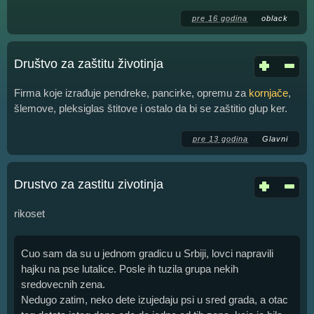
pre 16 godina
oblack
Društvo za zaštitu životinja
Firma koje izrađuje pendreke, pancirke, opremu za
kornjače
,
šlemove, pleksiglas štitove i ostalo da bi se zaštitio glup ker.
pre 13 godina
Glavni
Drustvo za zastitu zivotinja
rikoset
Cuo sam da su u jednom gradicu u Srbiji, lovci napravili
hajku na pse lutalice. Posle ih tuzila grupa nekih
sredovecnih zena.
Nedugo zatim, neko dete izujedaju psi u sred grada, a otac