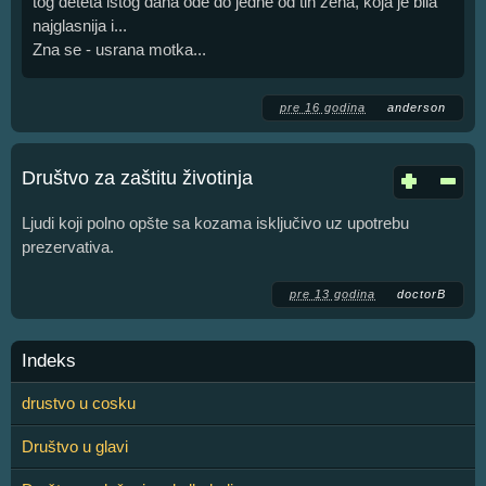
tog deteta istog dana ode do jedne od tih zena, koja je bila
najglasnija i...
Zna se - usrana motka...
pre 16 godina
anderson
Društvo za zaštitu životinja
Ljudi koji polno opšte sa kozama isključivo uz upotrebu
prezervativa.
pre 13 godina
doctorB
Indeks
drustvo u cosku
Društvo u glavi