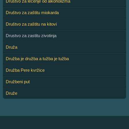
Društvo za lečenje od alkoholizma
Društvo za zaštitu miokarda
Društvo za zaštitu na kitovi
Drustvo za zastitu zivotinja
Druža
Družba je družba a tužba je tužba
Družba Pere kvržice
Družbeni put
Druže