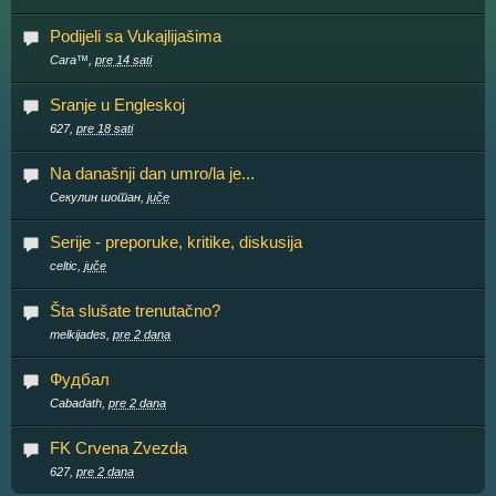
Podijeli sa Vukajlijašima
Cara™,
pre 14 sati
Sranje u Engleskoj
627,
pre 18 sati
Na današnji dan umro/la je...
Секулин шотан,
juče
Serije - preporuke, kritike, diskusija
celtic,
juče
Šta slušate trenutačno?
melkijades,
pre 2 dana
Фудбал
Cabadath,
pre 2 dana
FK Crvena Zvezda
627,
pre 2 dana