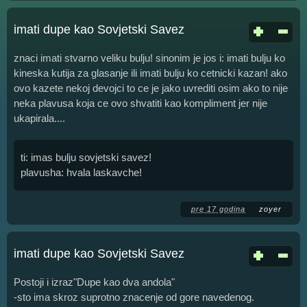
imati dupe kao Sovjetski Savez
znaci imati stvarno veliku bulju! sinonim je jos i: imati bulju ko
kineska kutija za glasanje ili imati bulju ko cetnicki kazan! ako
ovo kazete nekoj devojci to ce je jako uvrediti osim ako to nije
neka plavusa koja ce ovo shvatiti kao kompliment jer nije
ukapirala....
ti: imas bulju sovjetski savez!
plavusha: hvala laskavche!
pre 17 godina
zoyer
imati dupe kao Sovjetski Savez
Postoji i izraz"Dupe kao dva andola"
-sto ima skroz suprotno znacenje od gore navedenog.