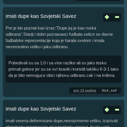
imati dupe kao Sovjetski Savez
Pre je bio poznat kao izraz:"Dupe joj je kao ruska
odbrana".Stariji i dobri poznavaoci fudbala setice se davne
fudbalske reprezentacije koja je harala svetom i imala
neverovatno veliku i jaku odbranu.
Pobedivali su sa 1:0 i sa vise razlike ali su jako tesko
primali golove jer su se svi branili i koristili taktiku 6-3-1 tako
da je bilo nemoguce obici njihovu odbranu cak i na krilima.
pre 19 godina
Sick_cell
imati dupe kao Sovjetski Savez
imati veoma deformisano dupe,nesrazmerno veliko, izazivati
planetarne poremecaje pri ispustanju gasova, hvala vam