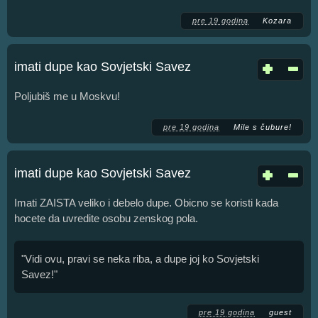
pre 19 godina
Kozara
imati dupe kao Sovjetski Savez
Poljubiš me u Moskvu!
pre 19 godina
Mile s čubure!
imati dupe kao Sovjetski Savez
Imati ZAISTA veliko i debelo dupe. Obicno se koristi kada
hocete da uvredite osobu zenskog pola.
"Vidi ovu, pravi se neka riba, a dupe joj ko Sovjetski
Savez!"
pre 19 godina
guest