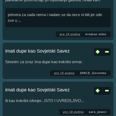
primera za sada nema i nadam se da nece ni biti jer ode
sve u ...
pre 19 godina
krndzaz milos
imati dupe kao Sovjetski Savez
Sinonim za izraz Ima dupe kao trokrilni ormar.
pre 19 godina
SPACE_Geronimo
imati dupe kao Sovjetski Savez
Ili kao trokrilni sifonjer...ISTO I UVREDLJIVO...
pre 18 godina
sara_peace