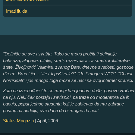
Imati fluida
"Definiše se sve i svašta. Tako se mogu pročitati definicije
baksuza, alapače, čitulje, smrti, rezervoara za smeh, kolateralne
štete, Živojinović Velimira, zvanog Bate, dnevne svetlosti, gospođe
džem!, Brus Lija… “Je l’ ti puši ćale?”, “Je l’ mogu u WC?”, “Chuck
Norrisisati” i još mnogo toga može se naći na ovoj internet stranici.
Zato ne iznenađuje što se mnogi kad jednom dođu, ponovo vraćaju
na nju. Neki čak postaju i zavisnici, pa traže od moderatora da ih
banuju, poput jednog studenta koji je zahtevao da mu zabrane
pristup na nedelju, dve dana da bi mogao da uči."
Status Magazin
| April, 2009.