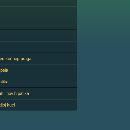
red kućnog praga
ipela
atika
ih i novih patika
djoj kuci