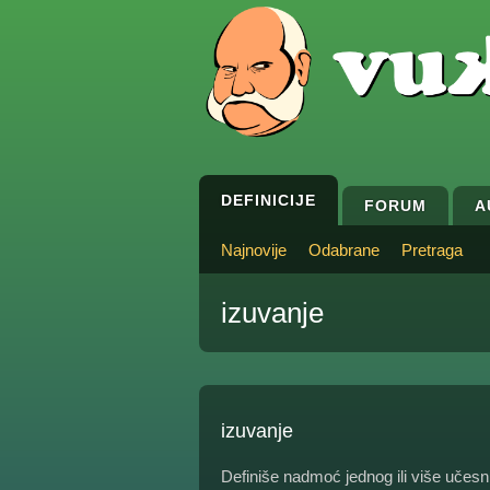
DEFINICIJE
FORUM
A
Najnovije
Odabrane
Pretraga
izuvanje
izuvanje
Definiše nadmoć jednog ili više učesni