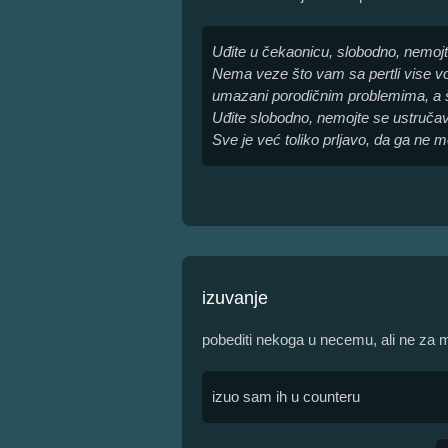
Uđite u čekaonicu, slobodno, nemojte
Nema veze što vam sa pertli vise vo
umazani porodičnim problemima, a š
Uđite slobodno, nemojte se ustručavat
Sve je već toliko prljavo, da ga ne mo
izuvanje
pobediti nekoga u necemu, ali ne za 
izuo sam ih u counteru