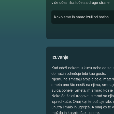
više učesnika tuče sa druge strane.
Kako smo ih samo izuli od batina.
Izuvanje
Kad odeš nekom u kuću treba da se iz
domaćin određuje tebi kao gostu.
Njemu ne smetaju tvoje cipele, materij
smeta ono što nosiš na njima, smetaju
su ga ponele. Smeta im smrad koji je uš
Neko će želeti tragove i smrad sa njih 
ispred kuće. Onaj koji te poštuje iako 
unutra i malo ih ugreješ. A onaj ko te vo
možda ih kasnije čak i opere.