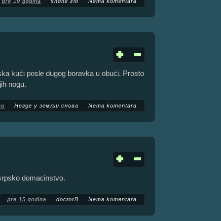
pre 19 godina
shone zlo
Nema komentara
ka kući posle dugog boravka u obući. Prosto
ih nogu.
na
Негде у земљи снова
Nema komentara
o srpsko domacinstvo.
pre 15 godina
doctorB
Nema komentara