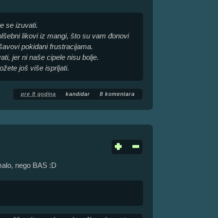
 se izuvati.
lšebni likovi iz mangi, što su vam đonovi
avovi pokidani frustracijama.
i, jer ni naše cipele nisu bolje.
žete još više isprljati.
pre 8 godina
kandidar
8 komentara
malo, nego BAS :D