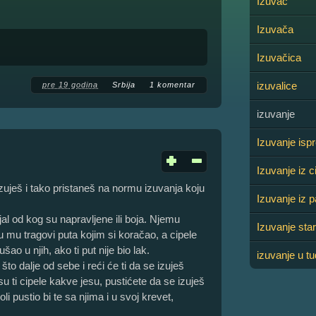
Izuvač
Izuvača
Izuvačica
izuvalice
pre 19 godina
Srbija
1 komentar
izuvanje
Izuvanje isp
Izuvanje iz c
uješ i tako pristaneš na normu izuvanja koju
Izuvanje iz p
al od kog su napravljene ili boja. Njemu
Izuvanje star
 mu tragovi puta kojim si koračao, a cipele
ao u njih, ako ti put nije bio lak.
izuvanje u tu
što dalje od sebe i reći će ti da se izuješ
su ti cipele kakve jesu, pustićete da se izuješ
li pustio bi te sa njima i u svoj krevet,