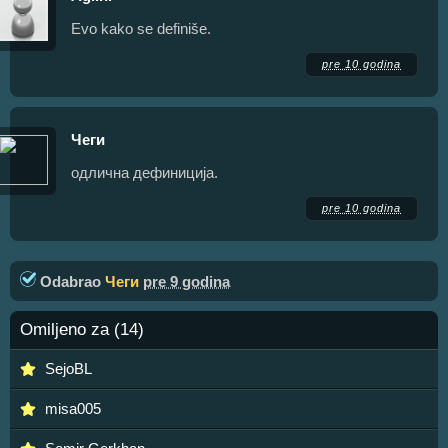
Evo kako se definiše.
pre 10 godina
Чеги
одлична дефиниција.
pre 10 godina
Odabrao
Чеги
pre 9 godina
Omiljeno za (14)
SejoBL
misa005