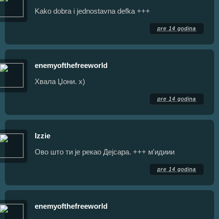
Kako dobra i jednostavna defka +++
pre 14 godina
enemyofthefreeworld
Хвала Џони. х)
pre 14 godina
Izzie
Ово што ти је рекао Дејсара. +++ м'идиии
pre 14 godina
enemyofthefreeworld