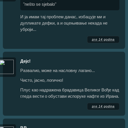
"nešto se sjebalo"
И ја имам тај проблем данас, избацује ми и
дупликате дефки, а и оцењивање некада не
уброји...
pre 14 godina
Дејс!
Развалио, може на насловну лагано...
Чисто, јасно, логично!
Плус као надражена брадавица Великог Вође кад
гледа вести о обустави испоруке нафте из Ирана.
pre 14 godina
P.P.