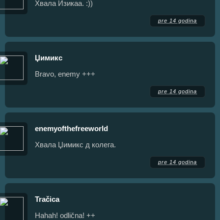
Хвала Изикаа. :))
pre 14 godina
Џимикс
Bravo, enemy +++
pre 14 godina
enemyofthefreeworld
Хвала Џимикс д колега.
pre 14 godina
Tračica
Hahah! odlična! ++