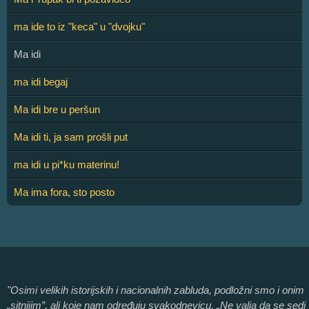
ma ide to iz "keca" u "dvojku"
Ma idi
ma idi begaj
Ma idi bre u peršun
Ma idi ti, ja sam prošli put
ma idi u pi*ku materinu!
Ma ima fora, sto posto
"Osimi velikih istorijskih i nacionalnih zabluda, podložni smo i onim
„sitnijim”, ali koje nam određuju svakodnevicu. „Ne valja da se sedi