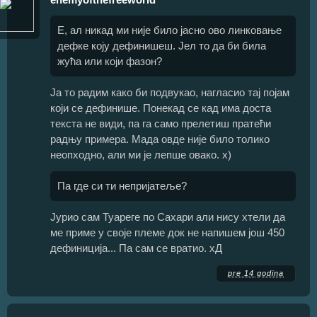
Е, ал никад ми није било јасно ово линковање
дефке коју дефинишеш. Јел то да би била
жућа или који фазон?
Ја то радим како би подвукао, нагласио тај појам
који се дефинише. Понекад се кад има доста
текста не види, па га само прелетиш пратећи
радњу примера. Мада овде није било толико
неопходно, али ми је лепше овако. х)
Па где си ти непријатеље?
Јурио сам Туареге по Сахари али нису хтели да
ме приме у своје племе док не напишем још 450
дефиниција... Па сам се вратио. хД
pre 14 godina