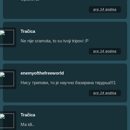
pre 14 godina
Tračica
Ne nije sramota, to su tvoji tripovi :P
pre 14 godina
enemyofthefreeworld
Нису трипови, то је научно базирана тврдња!!!1
pre 14 godina
Tračica
Ma idi..