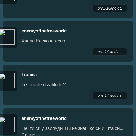
pre 14 godina
enemyofthefreeworld
Хвала Елекова жено.
pre 14 godina
Tračica
Ti si i dalje u zabludi..?
pre 14 godina
enemyofthefreeworld
Не, ти си у заблуди! Ни не знаш ко си и шта си...
Срамота.