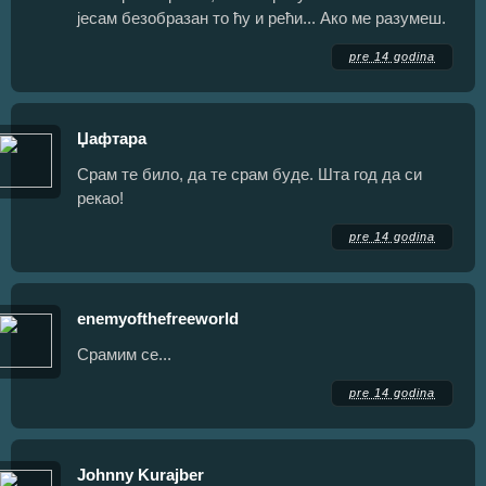
јесам безобразан то ћу и рећи... Ако ме разумеш.
pre 14 godina
Џафтара
Срам те било, да те срам буде. Шта год да си
рекао!
pre 14 godina
enemyofthefreeworld
Срамим се...
pre 14 godina
Johnny Kurajber