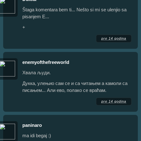
Štaga komentara bem ti... Nešto si mi se ulenjio sa
pisanjem E...
+
pre 14 godina
enemyofthefreeworld
Хвала људи.
Дукка, улењио сам се и са читањем а камоли са
писањем... Али ево, полако се враћам.
pre 14 godina
paninaro
ma idi begaj :)