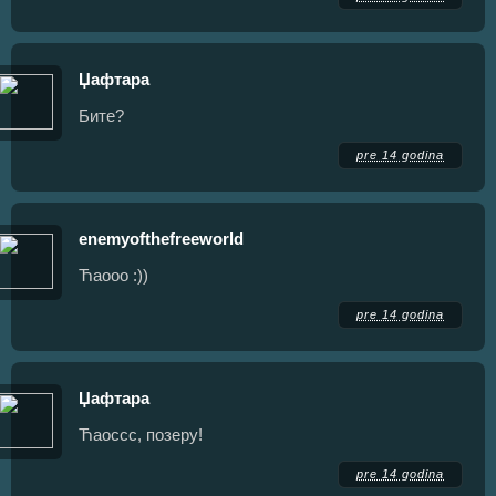
Џафтара
Бите?
pre 14 godina
enemyofthefreeworld
Ћаооо :))
pre 14 godina
Џафтара
Ћаоссс, позеру!
pre 14 godina