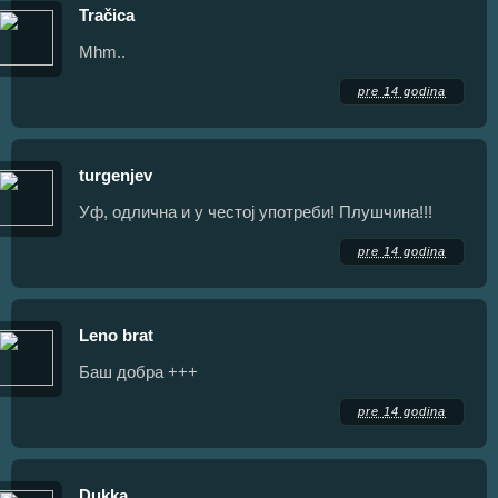
Tračica
Mhm..
pre 14 godina
turgenjev
Уф, одлична и у честој употреби! Плушчина!!!
pre 14 godina
Leno brat
Баш добра +++
pre 14 godina
Dukka