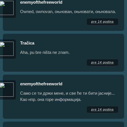
enemyofthefreeworld
Owned, ownovan, оњнован, оњновати, оњновала.
pre 14 godina
Tračica
Aha, pu bre ništa ne znam.
pre 14 godina
enemyofthefreeworld
Само се ти држи мене, и све ће ти бити јасније...
Као нпр. она горе информација.
pre 14 godina