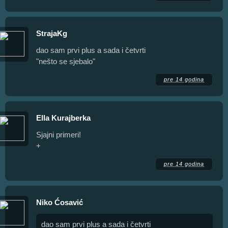
StrajaKg
dao sam prvi plus a sada i četvrti
"nešto se sjebalo"
pre 14 godina
Ella Kurajberka
Sjajni primeri!
+
pre 14 godina
Niko Ćosavić
dao sam prvi plus a sada i četvrti