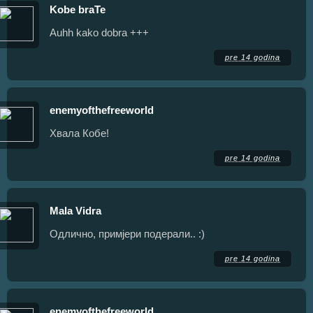
Kobe braTe
Auhh kako dobra +++
pre 14 godina
enemyofthefreeworld
Хвала Кобе!
pre 14 godina
Mala Vidra
Одлично, примјери подерали.. :)
pre 14 godina
enemyofthefreeworld