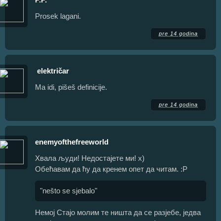
Prosek lagani.
pre 14 godina
električar
Ma idi, pišeš definicije.
pre 14 godina
enemyofthefreeworld
Хвала људи! Недостајете ми! х)
Обећавам да ћу да кренем опет да читам. :Р
"nešto se sjebalo"
Немој Стајо молим те ништа да се разјебе, једва