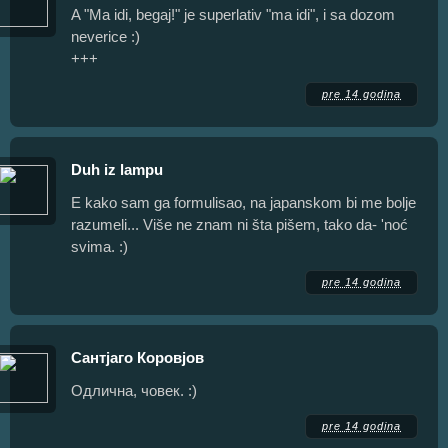
A "Ma idi, begaj!" je superlativ "ma idi", i sa dozom
neverice :)
+++
pre 14 godina
Duh iz lampu
E kako sam ga formulisao, na japanskom bi me bolje
razumeli... Više ne znam ni šta pišem, tako da- 'noć
svima. :)
pre 14 godina
Сантјаго Коровјов
Одлична, човек. :)
pre 14 godina