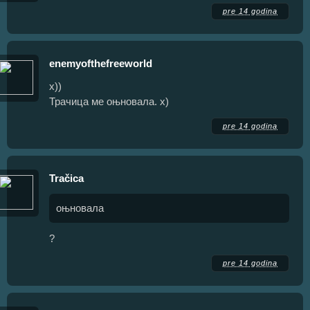
pre 14 godina
enemyofthefreeworld
х))
Трачица ме оњновала. х)
pre 14 godina
Tračica
оњновала
?
pre 14 godina