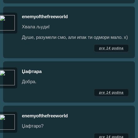
enemyofthefreeworld
Хвала људи!
Душе, разумели смо, али ипак ти одмори мало. х)
pre 14 godina
Џафтара
Добра.
pre 14 godina
enemyofthefreeworld
Џафтаро?
pre 14 godina