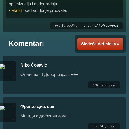
optimizaciju i nadogradnju.
-
Ma idi
, sad su dunje procvale.
pre 14 godina
enemyofthefreeworld
Komentari
Sledeća definicija »
Niko Ćosavić
Одлична...! Добар израз! +++
pre 14 godina
Фрањо Дивљак
Ма иди с дефиницијом. +
pre 14 godina