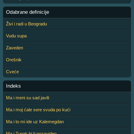
Odabrane definicije
Živi i radi u Beogradu
Vudu supa
Zaveden
Orešnik
Cveće
Indeks
Ma i meni su sad javili
Ma i moj ćale sere svuda po kući
Ma i to mi ide uz Kalemegdan
Ma i Tupak bi ti pozavideo