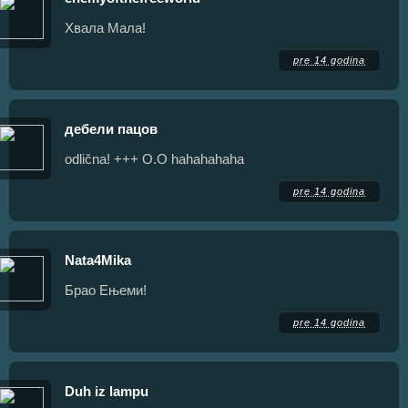
Хвала Мала!
pre 14 godina
дебели пацов
odlična! +++ O.O hahahahaha
pre 14 godina
Nata4Mika
Брао Ењеми!
pre 14 godina
Duh iz lampu