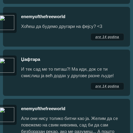
enemyofthefreeworld
Хоћеш да будемо другари на фејсу? <3
pre 14 godina
Џафтара
И тек сад ме то питаш?! Ма иди, док се ти
смислиш ја већ додах у другове разне људе!
pre 14 godina
enemyofthefreeworld
Али они нису толико битни као ја. Желим да се
повежемо на свим нивоима, сад би да сам
безборазан рекао, ако ме разумеш... А пошто