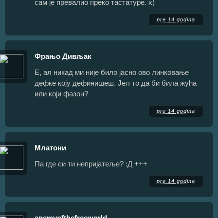
сам је превалио преко тастатуре. х)
pre 14 godina
Фрањо Дивљак
Е, ал никад ми није било јасно ово линковање
дефке коју дефинишеш. Јел то да би била жућа
или који фазон?
pre 14 godina
Млатони
Па где си ти непријатеље? :Д +++
pre 14 godina
enemyofthefreeworld