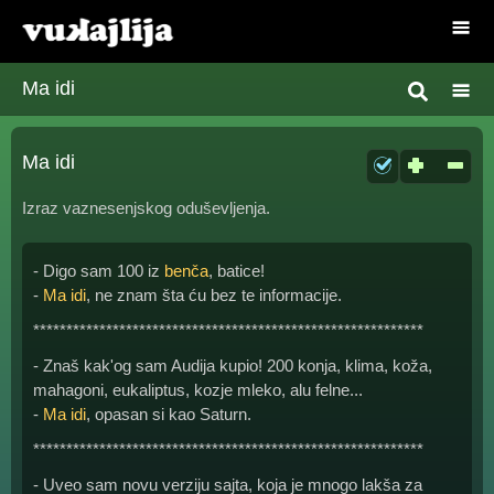
Ma idi
Ma idi
Izraz vaznesenjskog oduševljenja.
- Digo sam 100 iz
benča
, batice!
-
Ma idi
, ne znam šta ću bez te informacije.
***********************************************************
- Znaš kak'og sam Audija kupio! 200 konja, klima, koža,
mahagoni, eukaliptus, kozje mleko, alu felne...
-
Ma idi
, opasan si kao Saturn.
***********************************************************
- Uveo sam novu verziju sajta, koja je mnogo lakša za