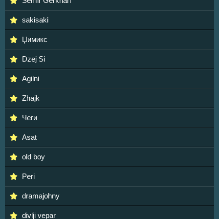
Semir Gerkhan
sakisaki
Џимикс
Dzej Si
Agilni
Zhajk
Чеги
Asat
old boy
Peri
dramajohny
divlji vepar