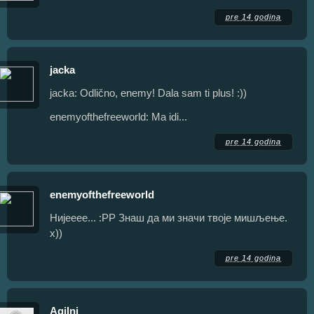
pre 14 godina
jacka
jacka: Odlično, enemy! Dala sam ti plus! :))
enemyofthefreeworld: Ma idi...
pre 14 godina
enemyofthefreeworld
Нијееее... :РР Знаш да ми значи твоје мишљење.
х))
pre 14 godina
Agilni