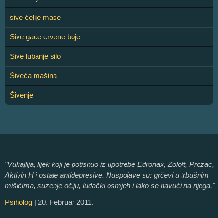
sive ćelije mase
Sive gaće crvene boje
Sive lubanje silo
Šiveća mašina
Šivenje
"Vukajlija, lijek koji je potisnuo iz upotrebe Edronax, Zoloft, Prozac,
Aktivin H i ostale antidepresive. Nuspojave su: grčevi u trbušnim
mišićima, suzenje očiju, ludački osmjeh i lako se navući na njega."
Psiholog
| 20. Februar 2011.