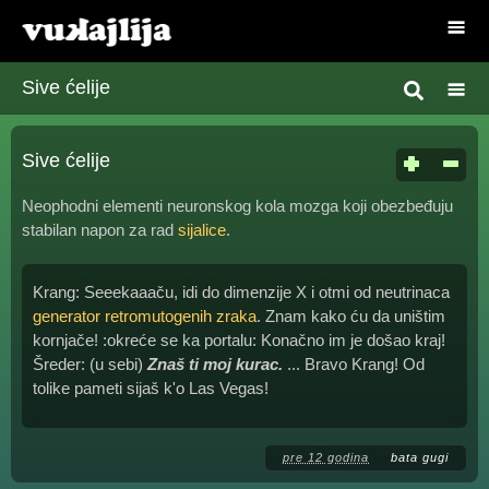
Sive ćelije
Sive ćelije
Neophodni elementi neuronskog kola mozga koji obezbeđuju
stabilan napon za rad
sijalice
.
Krang: Seeekaaaču, idi do dimenzije X i otmi od neutrinaca
generator retromutogenih zraka
. Znam kako ću da uništim
kornjače! :okreće se ka portalu: Konačno im je došao kraj!
Šreder: (u sebi)
Znaš ti moj kurac.
... Bravo Krang! Od
tolike pameti sijaš k'o Las Vegas!
pre 12 godina
bata gugi