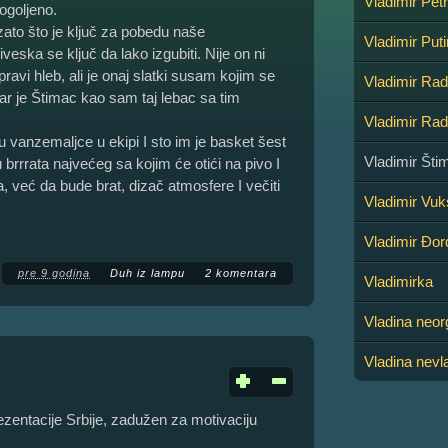
Vladimir Pet
 ogoljeno.
zato što je ključ za pobedu naše
Vladimir Puti
veska se ključ da lako izgubiti. Nije on ni
ravi hleb, ali je onaj slatki susam kojim se
Vladimir Ra
bar je Štimac kao sam taj lebac sa tim
Vladimir Ra
u vanzemaljce u ekipi I sto im je basket šest
Vladimir Šti
 brrrata najvećeg sa kojim će otići na pivo I
ira, već da bude brat, dizač atmosfere I večiti
Vladimir Vuk
Vladimir Đor
pre 9 godina
Duh iz lampu
2 komentara
Vladimirka
Vladina neor
Vladina nevl
zentacije Srbije, zadužen za motivaciju