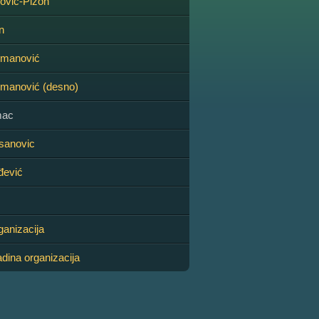
rović-Pižon
n
dmanović
dmanović (desno)
mac
sanovic
đević
ganizacija
adina organizacija