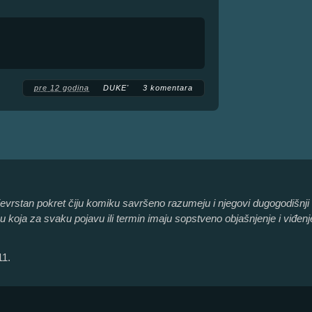
pre 12 godina
DUKE'
3 komentara
jevrstan pokret čiju komiku savršeno razumeju i njegovi dugogodišnji čl
cu koja za svaku pojavu ili termin imaju sopstveno objašnjenje i viđenj
11.