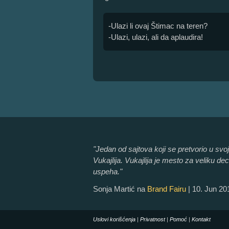
-Ulazi li ovaj Štimac na teren?
-Ulazi, ulazi, ali da aplaudira!
"Jedan od sajtova koji se pretvorio u svo
Vukajlija. Vukajlija je mesto za veliku de
uspeha."
Sonja Martić na
Brand Fairu
| 10. Jun 20
Uslovi korišćenja
|
Privatnost
|
Pomoć
|
Kontakt