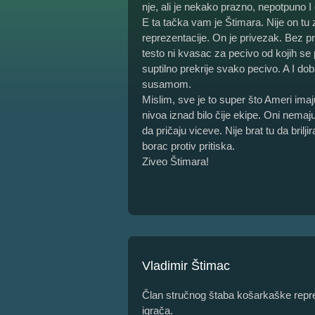
nje, ali je nekako prazno, nepotpuno I
E ta tačka vam je Štimara. Nije on tu 
reprezentacije. On je privezak. Bez pri
testo ni kvasac za pecivo od kojih se p
suptilno prekrije svako pecivo. A I do
susamom.
Mislim, sve je to super što Ameri imaj
nivoa iznad bilo čije ekipe. Oni nemaju
da pričaju viceve. Nije brat tu da brilj
borac protiv pritiska.
Ziveo Štimara!
Vladimir Štimac
Član stručnog štaba košarkaške repre
igrača.