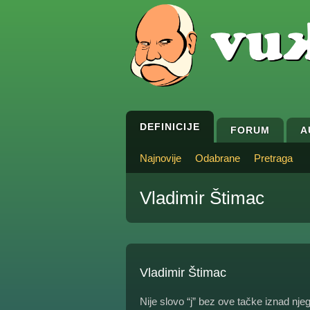
DEFINICIJE
FORUM
A
Najnovije
Odabrane
Pretraga
Vladimir Štimac
Vladimir Štimac
Nije slovo “j” bez ove tačke iznad nj