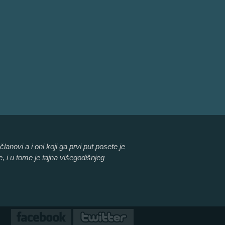
anovi a i oni koji ga prvi put posete je
e, i u tome je tajna višegodišnjeg