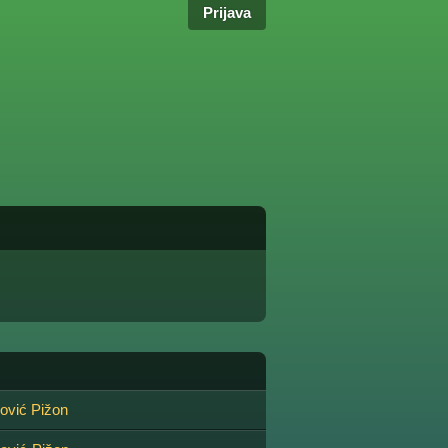
Prijava
rović Pižon