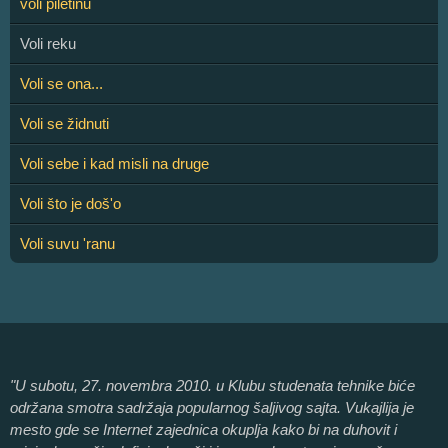
voli piletinu
Voli reku
Voli se ona...
Voli se židnuti
Voli sebe i kad misli na druge
Voli što je doš'o
Voli suvu 'ranu
"U subotu, 27. novembra 2010. u Klubu studenata tehnike biće
održana smotra sadržaja popularnog šaljivog sajta. Vukajlija je
mesto gde se Internet zajednica okuplja kako bi na duhovit i