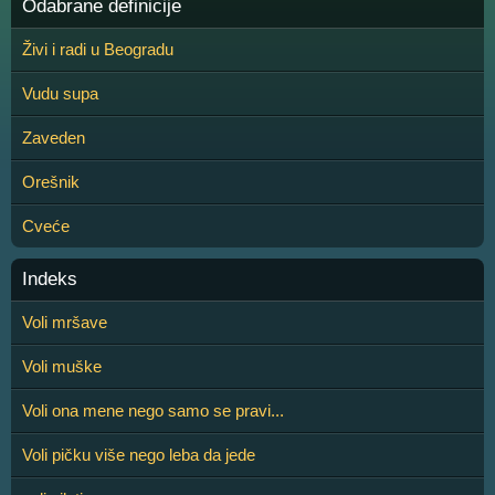
Odabrane definicije
Živi i radi u Beogradu
Vudu supa
Zaveden
Orešnik
Cveće
Indeks
Voli mršave
Voli muške
Voli ona mene nego samo se pravi...
Voli pičku više nego leba da jede