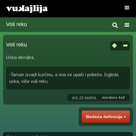
Voli reku
Voli reku
Uska devojka.
-Taman izvadi kurčinu, a ona se upaši i pobeže. Izgleda
uska, više voli reku.
pre 13 godina
mordoss koll
Sledeća definicija »