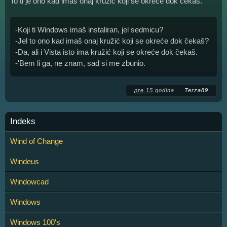
To ti je ono kad imaš onaj kružić koji se okreće dok čekaš.
-Koji ti Windows imaš instaliran, jel sedmicu?
-Jel to ono kad imaš onaj kružić koji se okreće dok čekaš?
-Da, ali i Vista isto ima kružić koji se okreće dok čekaš.
-'Bem li ga, ne znam, sad si me zbunio.
pre 15 godina
Terza89
Indeks
Wind of Change
Windeus
Windowcad
Windows
Windows 100's