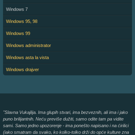
Windows 7
Windows 95, 98
Windows 99
Windows administrator
Windows asta la vista
Windows drajver
"Slavna Vukajlija. Ima glupih stvari, ima bezveznih, ali ima i jako
puno brilijantnih. Neću previše dužiti, samo odite tam pa vidite
sami. Samo jedno upozorenje - ima ponešto napisano i na ćirilici
(iako smatram da svako, ko kolko-tolko drži do opće kulture zna