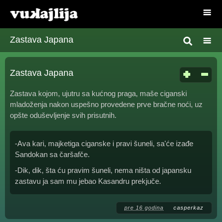
Zastava Japana
Zastava Japana
Zastava kojom, ujutru sa kućnog praga, maše ciganski
mladoženja nakon uspešno provedene prve bračne noći, uz
opšte oduševljenje svih prisutnih.
-Ava kari, majketiga ciganske i pravi šuneli, sa'će izađe
Sandokan sa čaršafče.
-Dik, dik, šta ću pravim šuneli, nema ništa od japansku
zastavu ja sam mu jebao Kasandru prekjuče.
pre 16 godina
casperkaz