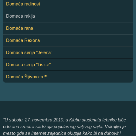
Domaća radinost
Domaca rakija
Domaća rana
Domaća Rexona
Domaca serija "Jelena"
Domaca serija "Lisice"
Domaća Šljivovica™
"U subotu, 27. novembra 2010. u Klubu studenata tehnike biće
održana smotra sadržaja popularnog šaljivog sajta. Vukajlija je
mesto gde se Internet zajednica okuplja kako bi na duhovit i