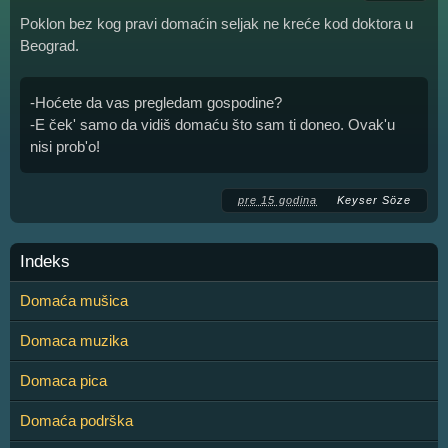
Poklon bez kog pravi domaćin seljak ne kreće kod doktora u
Beograd.
-Hoćete da vas pregledam gospodine?
-E ček' samo da vidiš domaću što sam ti doneo. Ovak'u
nisi prob'o!
pre 15 godina
Keyser Söze
Indeks
Domaća mušica
Domaca muzika
Domaca pica
Domaća podrška