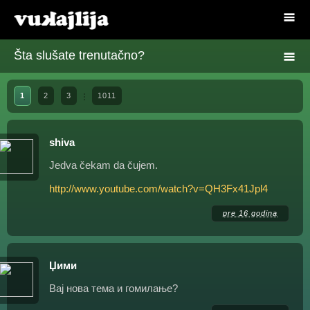
Šta slušate trenutačno?
1
2
3
1011
shiva
Jedva čekam da čujem.
http://www.youtube.com/watch?v=QH3Fx41Jpl4
pre 16 godina
Џими
Вај нова тема и гомилање?