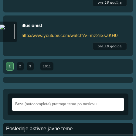
pre 16 godina
illusionist
http://www.youtube.com/watch?v=mz2irxsZKH0
pre 16 godina
1
2
3
1011
Poslednje aktivne javne teme