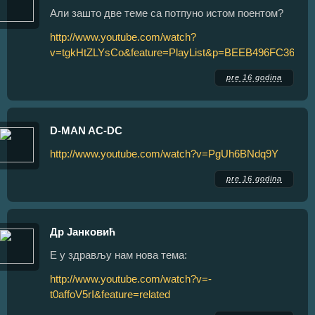
Али зашто две теме са потпуно истом поентом?
http://www.youtube.com/watch?
v=tgkHtZLYsCo&feature=PlayList&p=BEEB496FC36EA5
pre 16 godina
D-MAN AC-DC
http://www.youtube.com/watch?v=PgUh6BNdq9Y
pre 16 godina
Др Јанковић
Е у здрављу нам нова тема:
http://www.youtube.com/watch?v=-
t0affoV5rI&feature=related