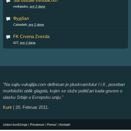
Šta slušate trenutačno?
melkijades,
pre 2 dana
Фудбал
Cabadath,
pre 2 dana
FK Crvena Zvezda
627,
pre 2 dana
"Na sajtu vukajlija.com definisan je pluskvamfutur I i II , poseban
morfološki oblik glagola, kojim se služe političari kada govore o
ulasku Srbije u Evropsku uniju."
Kurir
| 20. Februar 2011.
Uslovi korišćenja
|
Privatnost
|
Pomoć
|
Kontakt