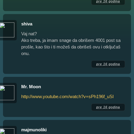
pre 16 godina
shiva
Vaj nat?
Ako treba, ja imam snage da obrišem 4001 post sa
prošle, kao što i ti možeš da obrišeš ovu i otključaš
onu.
pre 16 godina
Mr. Moon
http://www.youtube.com/watch?v=sPh196f_uSI
pre 16 godina
majmunoliki