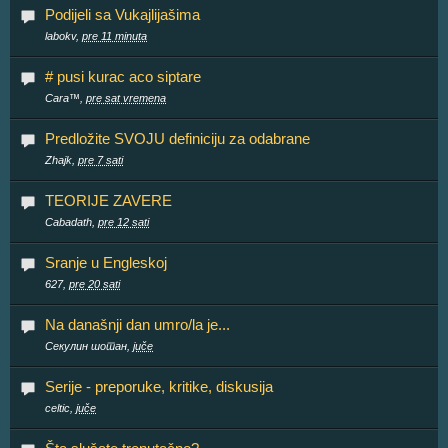
Podijeli sa Vukajlijašima
labokv,
pre 11 minuta
# pusi kurac aco siptare
Cara™,
pre sat vremena
Predložite SVOJU definiciju za odabrane
Zhajk,
pre 7 sati
TEORIJE ZAVERE
Cabadath,
pre 12 sati
Sranje u Engleskoj
627,
pre 20 sati
Na današnji dan umro/la je...
Секулин шотан,
juče
Serije - preporuke, kritike, diskusija
celtic,
juče