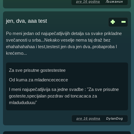
pre 16 godina
Љижанин
jen, dva, aaa test
Po meni jedan od najupečatljivijih detalja sa svake prikladne
svečanosti u srba...Nekako veselje nema taj draž bez
ehahahahahaa i test,testest jen dva jen dva..probaproba I
krećemo...
Za sve prisutne gostestestee
Od kuma za mladencececece
I meni najupečatljivija sa jedne svadbe : "Za sve prisutne
gosteste,specijalan pozdrav od toncacaca za
mladududuuu"
pre 16 godina
DylanDog