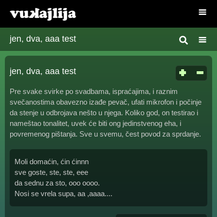
jen, dva, aaa test
jen, dva, aaa test
Pre svake svirke po svadbama, ispraćajima, i raznim
svečanostima obavezno izađe pevač, ufati mikrofon i počinje
da stenje u odbrojava nešto u njega. Koliko god, on testirao i
nameštao tonalitet, uvek će biti ong jedinstvenog eha, i
povremenog pištanja. Sve u svemu, čest povod za sprdanje.
Moli domaćin, ćin ćinnn
sve goste, ste, ste, eee
da sednu za sto, ooo oooo.
Nosi se vrela supa, aa ,aaaa....