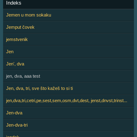
Indeks
Jemen u mom sokaku
Jemput čovek
jemstvenik
Jen
Jen', dva
jen, dva, aaa test
Jen, dva, tri, sve što kažeš to si ti
jen,dva,tri,cetri,pe,sest,sem,osm,dvt,dest, jenst,dnvst,trinst...
Jen-dva
Jen-dva-tri