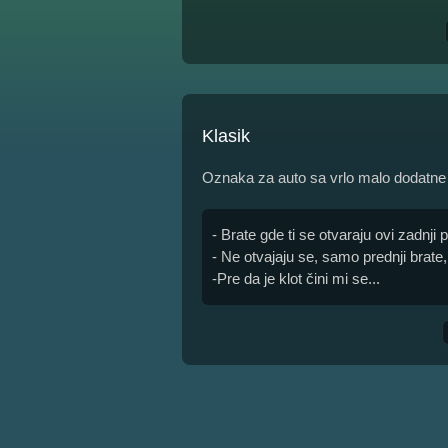
Klasik
Oznaka za auto sa vrlo malo dodatne o
- Brate gde ti se otvaraju ovi zadnji 
- Ne otvajaju se, samo prednji brate,
-Pre da je klot čini mi se...