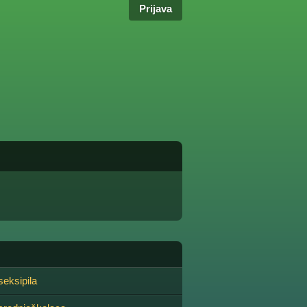
Prijava
seksipila