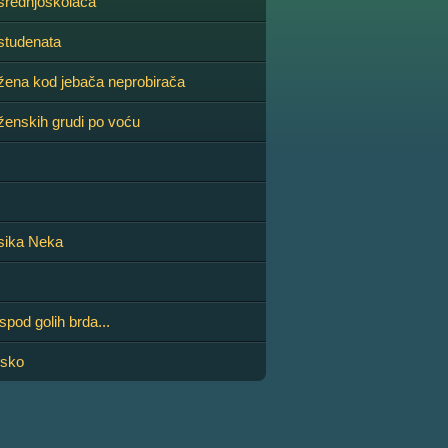
 srednjoškolaca
 studenata
a žena kod jebača neprobirača
 ženskih grudi po voću
asika Neka
spod golih brda...
nsko