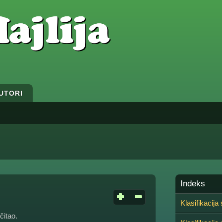
UTORI
Indeks
Klasifikacija 
čitao.