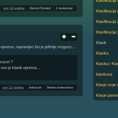
Klasifikacija
pre 16 godina
Darko7United
1 komentar
Klasifikacija
Klasifikacij
Klasifikacija
Klasik
preme, napravljen što je jeftinije moguće...
Klasika
prozori ?
Klasika / Kl
 ovo je klasik oprema...
klasikusa
Klasje moje i
pre 12 godina
miloscar
Nema komentara
Klasje pano