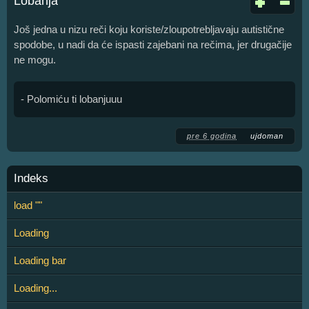
Lobanja
Još jedna u nizu reči koju koriste/zloupotrebljavaju autistične
spodobe, u nadi da će ispasti zajebani na rečima, jer drugačije
ne mogu.
- Polomiću ti lobanjuuu
pre 6 godina
ujdoman
Indeks
load ""
Loading
Loading bar
Loading...