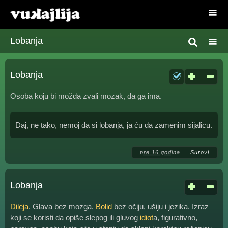
Lobanja
Lobanja
Osoba koju bi možda zvali mozak, da ga ima.
Daj, ne tako, nemoj da si lobanja, ja ću da zamenim sijalicu.
pre 16 godina
Surovi
Lobanja
Dileja
. Glava bez mozga.
Bolid
bez očiju, ušiju i jezika. Izraz
koji se koristi da opiše slepog ili gluvog
idiot
a, figurativno,