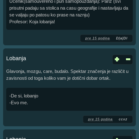
Ucenik(samouvereno i pun samopouzdanja): Pariz (svi
prisutni padaju sa stolica na casu geografije i nastavljaju da
se valjaju po patosu ko prase na raznju)
Profesor: Koja lobanja!
pre 15 godina
D[a]DI
Lobanja
Glavonja, mozgu, care, budalo. Spektar značenja je različit u
zavisnosti od toga koliko vam je dotični dobar ortak.
-De si, lobanjo
-Evo me.
pre 15 godina
ccxz