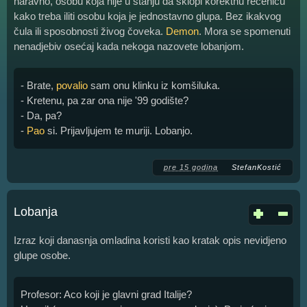
naravno, osobu koja nije u stanju da sklopi korektnu rečenicu
kako treba iliti osobu koja je jednostavno glupa. Bez ikakvog
čula ili sposobnosti živog čoveka.
Demon
. Mora se spomenuti
nenadjebiv osećaj kada nekoga nazovete lobanjom.
- Brate,
povalio
sam onu klinku iz komšiluka.
- Kretenu, pa zar ona nije '99 godište?
- Da, pa?
-
Pao
si. Prijavljujem te muriji. Lobanjo.
pre 15 godina
StefanKostić
Lobanja
Izraz koji danasnja omladina koristi kao kratak opis nevidjeno
glupe osobe.
Profesor: Aco koji je glavni grad Italije?