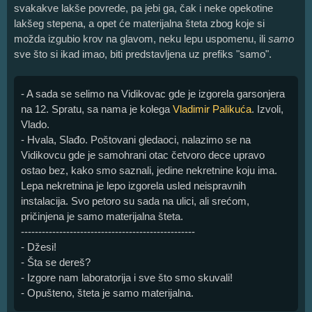
svakakve lakše povrede, pa jebi ga, čak i neke opekotine
lakšeg stepena, a opet će materijalna šteta zbog koje si
možda izgubio krov na glavom, neku lepu uspomenu, ili
samo
sve što si ikad imao, biti predstavljena uz prefiks "samo".
- A sada se selimo na Vidikovac gde je izgorela garsonjera
na 12. Spratu, sa nama je kolega
Vladimir Palikuća
. Izvoli,
Vlado.
- Hvala, Slađo. Poštovani gledaoci, nalazimo se na
Vidikovcu gde je samohrani otac četvoro dece upravo
ostao bez, kako smo saznali, jedine nekretnine koju ima.
Lepa nekretnina je lepo izgorela usled neispravnih
instalacija. Svo petoro su sada na ulici, ali srećom,
pričinjena je samo materijalna šteta.
--------------------------------------------------
- Džesi!
- Šta se dereš?
- Izgore nam laboratorija i sve što smo skuvali!
- Opušteno, šteta je samo materijalna.