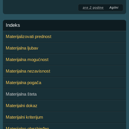
pre 2 godine
Agilni
Indeks
Materijalizovati prednost
Materijalna ljubav
Materijalna mogućnost
Materijalna nezavisnost
Materijalna pogača
Materijalna šteta
Materijalni dokaz
Materijalni kriterijum
Materijalno obezbjeđen