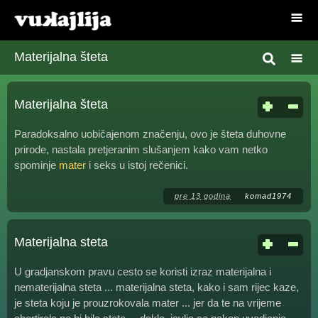
Materijalna šteta
Materijalna šteta
Paradoksalno uobičajenom značenju, ovo je šteta duhovne
prirode, nastala pretjeranim slušanjem kako vam netko
spominje
mater
i seks u istoj rečenici.
pre 13 godina
komad1974
Materijalna steta
U gradjanskom pravu cesto se koristi izraz materijalna i
nematerijalna steta ... materijalna steta, kako i sam rijec kaze,
je steta koju je prouzrokovala mater ... jer da te na vrijeme