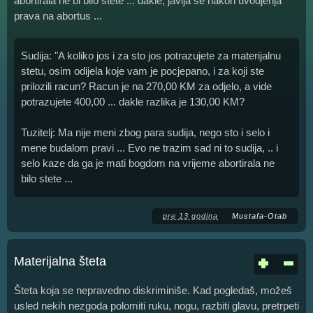
abortirala ne bi bilo stete ... dakle, javlja se nakon uvodjenja
prava na abortus ...
Sudija: "A koliko jos i za sto jos potrazujete za materijalnu
stetu, osim odijela koje vam je pocjepano, i za koji ste
prilozili racun? Racun je na 270,00 KM za odjelo, a vide
potrazujete 400,00 ... dakle razlika je 130,00 KM?
Tuzitelj: Ma nije meni zbog para sudija, nego sto i selo i
mene budalom pravi ... Evo ne trazim sad ni to sudija, .. i
selo kaze da ga je mati bogdom na vrijeme abortirala ne
bilo stete ...
pre 13 godina
Mustafa-Otab
Materijalna šteta
Šteta koja se nepravedno diskriminiše. Kad pogledaš, možeš
usled nekih nezgoda polomiti ruku, nogu, razbiti glavu, pretrpeti