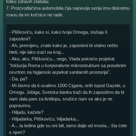
toliko zdravih stabala;
7. Proizvođačima automobila čija najnovija serija ima diskretnu
manu da im kočnice ne rade.
- Pliškoviću, kako si, kako tvoja Omega, slušaju li
zaposleni?
- Ah, premijeru, znate kako je, zaposleni bi stalno nešto
hteli, nije lako izaći na kraj...
- Ako, ako, Pliškoviću... nego, Vlada pokreće projekat
"Inkluzija Roma u korporativne mikrostrukture sa posebnim
osvrtom na higijenski aspekat sanitarnih prostorija".
- Da, pa?
- Mi bismo da ti uvalimo 1000 Cigana, onih ispod Gazele, u
Omegu. Jebiga, Svetska banka traži da ih zaposlimo da bi
nam dala pare za Antilopu, srušiće nam se ako je ne
popravimo.
- Hiljadu, kažete?
- Hiljadarka, Pliškoviću, hiljadarka...
- A... ta ledina gde su oni bili, tamo dalje od mosta... šta ćete
s njom?