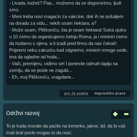
- Livada, kažeš? Paa... možemo da se dogovorimo, ljudi
smo.
- Meni treba novi magacin za vakcine, dok ih ne pošaljem
na doradu za sidu... nekih osam hektara, a?
- Može osam, Pliškoviću, šta je osam hektara! Sutra ujutru
u 10 ćemo da organizujemo šetnju Roma, ja i ministri ćemo
da hodamo s njima, a ti izađi pred firmu da nas čekaš!
Pripremi neku zakusku kad stignemo, ministri mnogo sede,
ima da ogladne od hoda...
- Važi, premijeru, vidimo se! I ponesite odmah tapiju na
zemlju, da se posle ne zagubi...
- Eh, moj Pliškoviću, vragolane...
pre 16 godina
lingvističko prase
Održivi razvoj
To je kada morate da pazite na trenerke, jakne, itd. da bi vaš
mali brat posle mogao to da nosi.