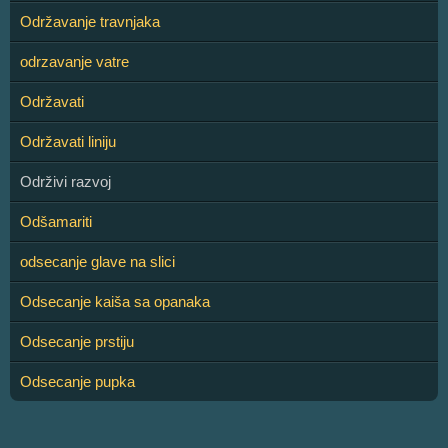
Održavanje travnjaka
odrzavanje vatre
Održavati
Održavati liniju
Održivi razvoj
Odšamariti
odsecanje glave na slici
Odsecanje kaiša sa opanaka
Odsecanje prstiju
Odsecanje pupka