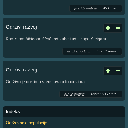
pre 15 godina
Wekiman
Održivi razvoj
Kad istom šibicom iščačkaš zube i uši i zapališ cigaru
pre 14 godina
SimaStrahota
Održivi razvoj
Održivo je dok ima sredstava u fondovima.
pre 2 godine
Analni Osvetnici
Indeks
Održavanje populacije