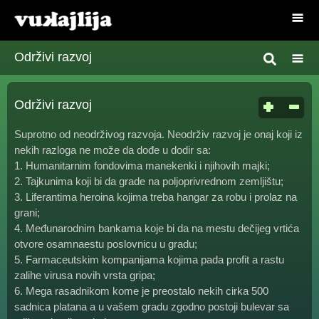
Održivi razvoj
Održivi razvoj
Suprotno od neodrživog razvoja. Neodrživ razvoj je onaj koji iz
nekih razloga ne može da dođe u dodir sa:
1. Humanitarnim fondovima manekenki i njihovih majki;
2. Tajkunima koji bi da grade na poljoprivrednom zemljištu;
3. Liferantima heroina kojima treba hangar za robu i prolaz na
grani;
4. Međunarodnim bankama koje bi da na mestu dečijeg vrtića
otvore osamnaestu poslovnicu u gradu;
5. Farmaceutskim kompanijama kojima pada profit a rastu
zalihe virusa novih vrsta gripa;
6. Mega rasadnikom kome je preostalo nekih cirka 500
sadnica platana a u vašem gradu zgodno postoji bulevar sa