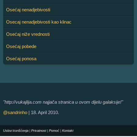
Osećaj nenadjebivosti
Osecaj nenadjebivosti kao klinac
Osećaj niže vrednosti
Osećaj pobede
Osećaj ponosa
"http://vukajlija.com najjača stranica u ovom dijelu galaksije!"
@sandrinho
| 18. April 2010.
Uslovi korišćenja
|
Privatnost
|
Pomoć
|
Kontakt