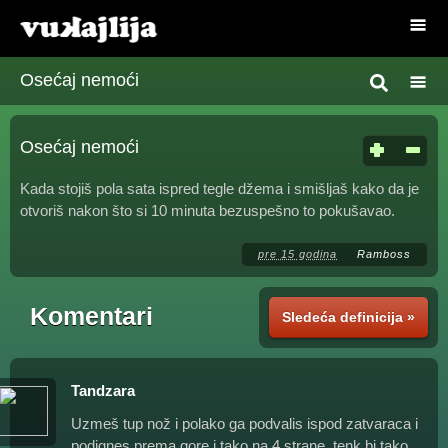
Osećaj nemoći
Osećaj nemoći
Kada stojiš pola sata ispred tegle džema i smišljaš kako da je
otvoriš nakon što si 10 minuta bezuspešno to pokušavao.
pre 15 godina
Ramboss
Komentari
Sledeća definicija »
Tandzara
Uzmeš tup nož i polako ga podvalis ispod zatvaraca i
podignes prema gore i tako na 4 strane, tenk bi tako