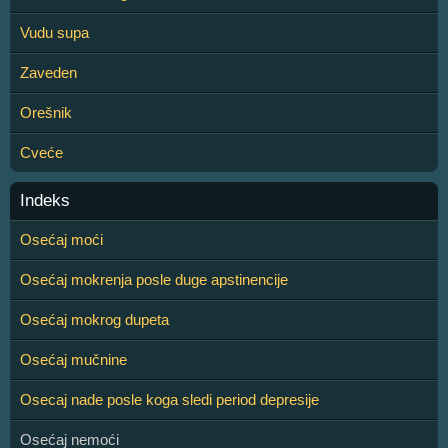
Vudu supa
Zaveden
Orešnik
Cveće
Indeks
Osećaj moći
Osećaj mokrenja posle duge apstinencije
Osećaj mokrog dupeta
Osećaj mučnine
Osecaj nade posle koga sledi period depresije
Osećaj nemoći