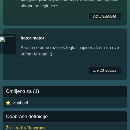
otvorio ne teglu +++
pre 15 godina
hatorimatori
Ako to ne uspe razbiješ teglu i pojedeš džem sa sve
srčom iz inata! ;)
+
pre 15 godina
Omiljeno za (1)
zophael
Odabrane definicije
Živi i radi u Beogradu