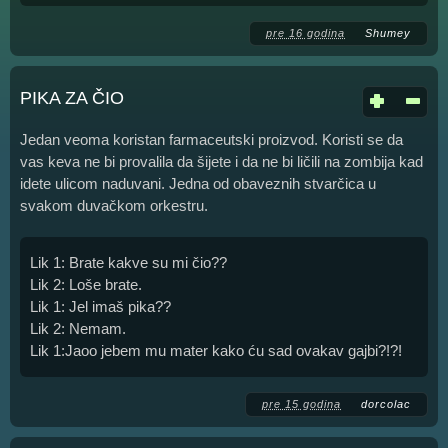
pre 16 godina
Shumey
PIKA ZA ČIO
Jedan veoma koristan farmaceutski proizvod. Koristi se da
vas keva ne bi provalila da šijete i da ne bi ličili na zombija kad
idete ulicom naduvani. Jedna od obaveznih stvarčica u
svakom duvačkom orkestru.
Lik 1: Brate kakve su mi čio??
Lik 2: Loše brate.
Lik 1: Jel imaš pika??
Lik 2: Nemam.
Lik 1:Jaoo jebem mu mater kako ću sad ovakav gajbi?!?!
pre 15 godina
dorcolac