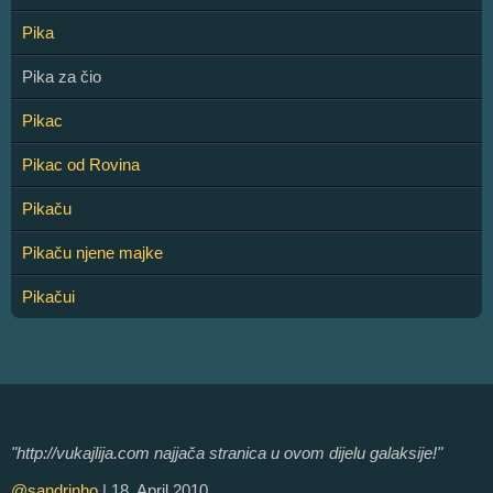
Pika
Pika za čio
Pikac
Pikac od Rovina
Pikaču
Pikaču njene majke
Pikačui
"http://vukajlija.com najjača stranica u ovom dijelu galaksije!"
@sandrinho
| 18. April 2010.