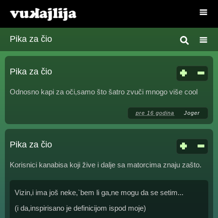
Pika za čio
Pika za čio
Odnosno kapi za oči,samo što šatro zvuči mnogo više cool
pre 16 godina
Joger
Pika za čio
Korisnici kanabisa koji žive i dalje sa matorcima znaju zašto.
Vizin,i ima još neke,`bem li ga,ne mogu da se setim...
(i da,inspirisano je definicijom ispod moje)