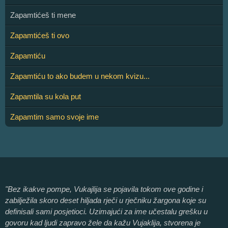
Zapamtićeš ti mene
Zapamtićeš ti ovo
Zapamtiću
Zapamtiću to ako budem u nekom kvizu...
Zapamtila su kola put
Zapamtim samo svoje ime
"Bez ikakve pompe, Vukajlija se pojavila tokom ove godine i
zabilježila skoro deset hiljada rječi u rječniku žargona koje su
definisali sami posjetioci. Uzimajući za ime učestalu grešku u
govoru kad ljudi zapravo žele da kažu Vujaklija, stvorena je