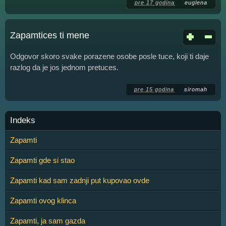
pre 17 godina
euglena
Zapamtices ti mene
Odgovor skoro svake porazene osobe posle tuce, koji ti daje
razlog da je jos jednom pretuces.
pre 15 godina
siromah
Indeks
Zapamti
Zapamti gde si stao
Zapamti kad sam zadnji put kupovao ovde
Zapamti ovog klinca
Zapamti, ja sam gazda