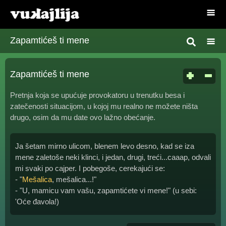
Zapamtićeš ti mene
Zapamtićeš ti mene
Pretnja koja se upućuje provokatoru u trenutku besa i
zatečenosti situacijom, u kojoj mu realno ne možete ništa
drugo, osim da mu date ovo lažno obećanje.
Ja šetam mirno ulicom, blenem levo desno, kad se iza
mene zaletoše neki klinci, i jedan, drugi, treći...caaap, odvali
mi svaki po cajper. I pobegoše, cerekajući se:
- "
Mešalica
, mešalica...!"
- "U, mamicu vam vašu, zapamtićete vi mene!" (u sebi:
'Oće đavola!)