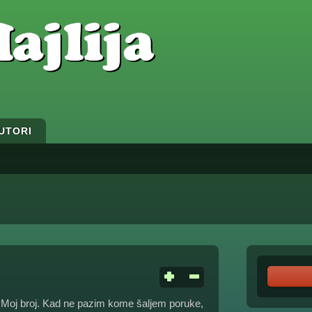
UTORI
. Moj broj. Kad ne pazim kome šaljem poruke,