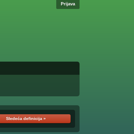
Prijava
Sledeća definicija »