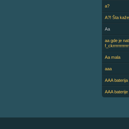
a?
A?! Šta kaže
Aa
aa gde je nat
f_ckrrrrrrrrrrr
Aa mala
aaa
AAA baterija
AAA baterije