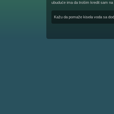
ubuduće ima da trošim kredit sam na
Kažu da pomaže kisela voda sa dodatk