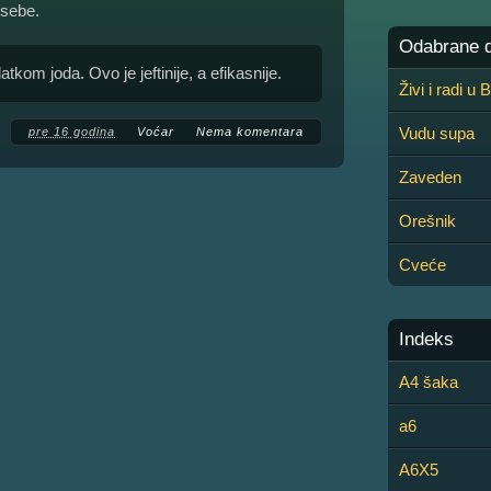
 sebe.
Odabrane de
om joda. Ovo je jeftinije, a efikasnije.
Živi i radi u
Vudu supa
pre 16 godina
Voćar
Nema komentara
Zaveden
Orešnik
Cveće
Indeks
A4 šaka
a6
A6X5