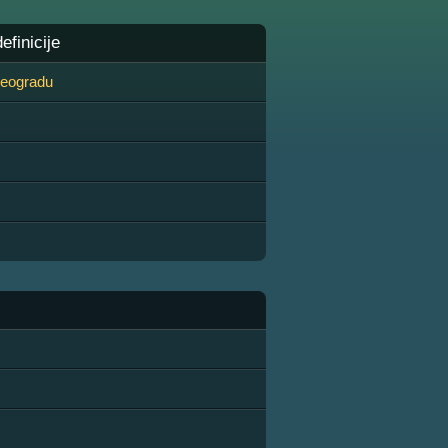
finicije
 Beogradu