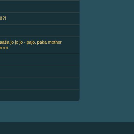
š?!
aaša jo jo jo - pajo, paka mother
rrrrrr