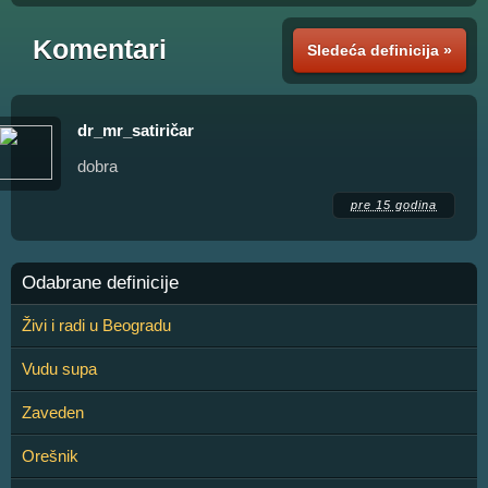
Komentari
Sledeća definicija »
dr_mr_satiričar
dobra
pre 15 godina
Odabrane definicije
Živi i radi u Beogradu
Vudu supa
Zaveden
Orešnik