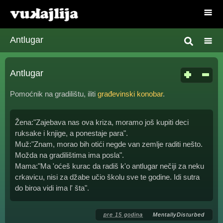
Antlugar
Antlugar
Pomoćnik na gradilištu, iliti
građevinski konobar
.
Žena:"Zajebava nas ova kriza, moramo još kupiti deci
ruksake i knjige, a ponestaje para".
Muž:"Znam, morao bih otići negde van zemlje raditi nešto.
Možda na gradilištima ima posla".
Mama:"Ma 'oćeš kurac da radiš k'o antlugar nečiji za neku
crkavicu, nisi za džabe učio školu sve te godine. Idi sutra
do biroa vidi ima l' šta".
pre 15 godina
MentallyDisturbed