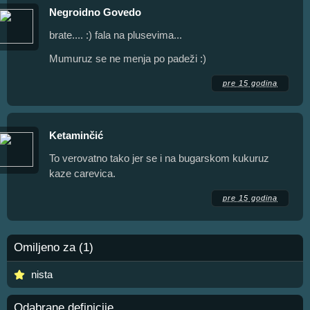
Negroidno Govedo
brate.... :) fala na plusevima...
Mumuruz se ne menja po padeži :)
pre 15 godina
Ketaminčić
To verovatno tako jer se i na bugarskom kukuruz
kaze carevica.
pre 15 godina
Omiljeno za (1)
nista
Odabrane definicije