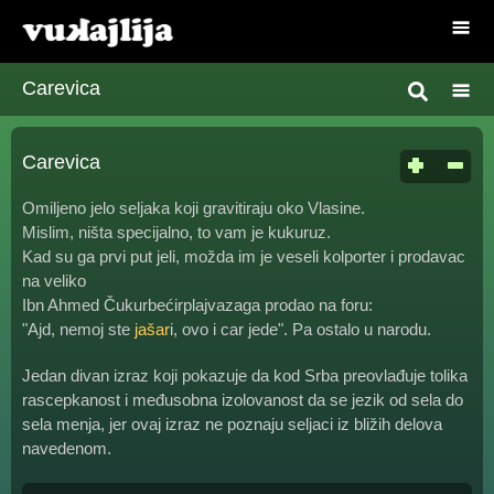
Carevica
Carevica
Omiljeno jelo seljaka koji gravitiraju oko Vlasine.
Mislim, ništa specijalno, to vam je kukuruz.
Kad su ga prvi put jeli, možda im je veseli kolporter i prodavac
na veliko
Ibn Ahmed Čukurbećirplajvazaga prodao na foru:
"Ajd, nemoj ste
jašar
i, ovo i car jede". Pa ostalo u narodu.
Jedan divan izraz koji pokazuje da kod Srba preovlađuje tolika
rascepkanost i međusobna izolovanost da se jezik od sela do
sela menja, jer ovaj izraz ne poznaju seljaci iz bližih delova
navedenom.