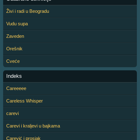
Živi i radi u Beogradu
Vudu supa
Zaveden
Orešnik
Cveće
Indeks
Careeeee
Careless Whisper
carevi
Carevi i kraljevi u bajkama
Carević i prosjak