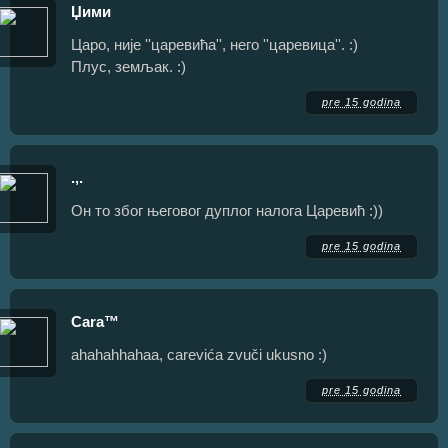
Џими
Царо, није ''царевића'', него ''царевица''. :)
Плус, земљак. :)
pre 15 godina
.,.
Он то због његовог дуплог налога Царевић :))
pre 15 godina
Cara™
ahahahhahaa, carevića zvuči ukusno :)
pre 15 godina