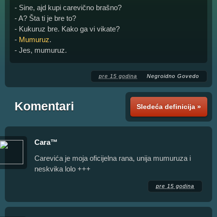
- Sine, ajd kupi carevično brašno?
- A? Šta ti je bre to?
- Kukuruz bre. Kako ga vi vikate?
-
Mumuruz
.
- Jes, mumuruz.
pre 15 godina
Negroidno Govedo
Komentari
Sledeća definicija »
Cara™
Carevića je moja oficijelna rana, unija mumuruza i
neskvika lolo +++
pre 15 godina