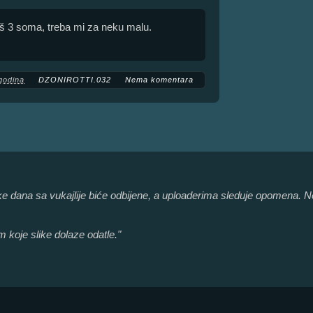
iš 3 soma, treba mi za neku malu.
godina
DZONIROTTI.032
Nema komentara
like dana sa vukajlije biće odbijene, a uploaderima sleduje opomena. 
 koje slike dolaze odatle."