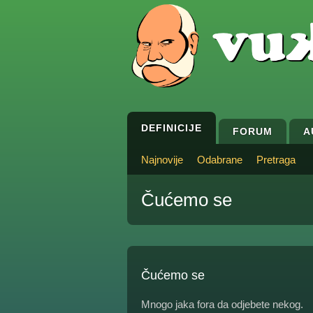
DEFINICIJE
FORUM
A
Najnovije
Odabrane
Pretraga
Čućemo se
Čućemo se
Mnogo jaka fora da odjebete nekog.