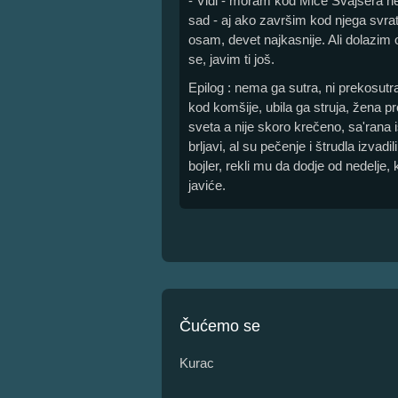
- Vidi - moram kod Miće Švajsera 
sad - aj ako završim kod njega svra
osam, devet najkasnije. Ali dolazi
se, javim ti još.
Epilog : nema ga sutra, ni prekosut
kod komšije, ubila ga struja, žena p
sveta a nije skoro krečeno, sa'rana 
brljavi, al su pečenje i štrudla izvad
bojler, rekli mu da dodje od nedelje, 
javiće.
Čućemo se
Kurac