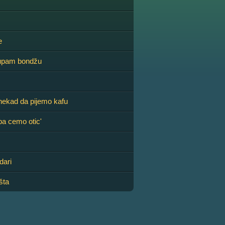
e
upam bondžu
ekad da pijemo kafu
a cemo otic'
dari
šta