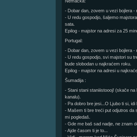
Nemačka:
- Dobar dan, zovem u vezi bojlera - 
- U redu gospodjo, šaljemo majstora
sata.
Epilog - majstor na adresi za 25 min
Portugal:
- Dobar dan, zovem u vezi bojlera - 
- U redu gospodjo, svi majstori su t
bude slobodan u najkraćem roku.
Epilog - majstor na adresi u najkrać
Šumadija :
- Stani stani staniiistoooj! (skače 
kanalu).
- Pa dobro bre jesi...O Ljubo ti si, id
- Mašem ti bre treći put odjutros da
mi pogledaš.
- Gde me baš sad nadje, ne znam d
- Ajde časom ti je to...