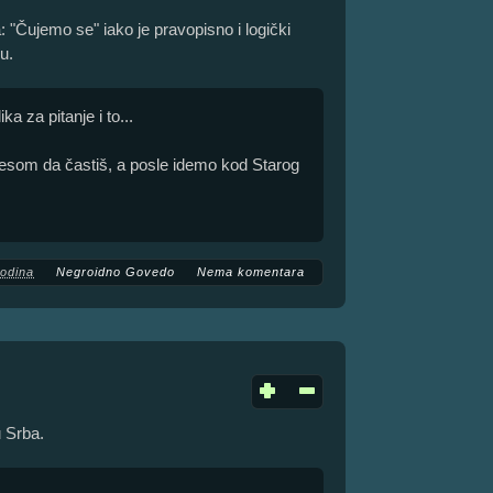
a: "Čujemo se" iako je pravopisno i logički
u.
a za pitanje i to...
esom da častiš, a posle idemo kod Starog
godina
Negroidno Govedo
Nema komentara
 Srba.