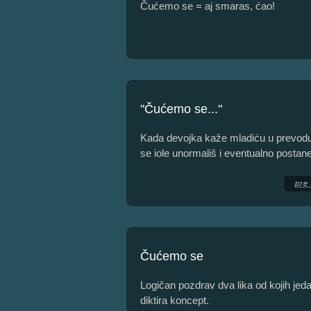
Čućemo se = aj smaras, ćao!
"Čućemo se..."
Kada devojka kaže mladiću u prevod
se iole unormališ i eventualno postan
pre
Čućemo se
Logičan pozdrav dva lika od kojih jeda
diktira koncept.