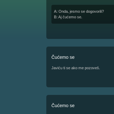
A: Onda, jesmo se dogovorili?
B: Aj čućemo se.
Čućemo se
Javiću ti se ako me pozoveš.
Čućemo se