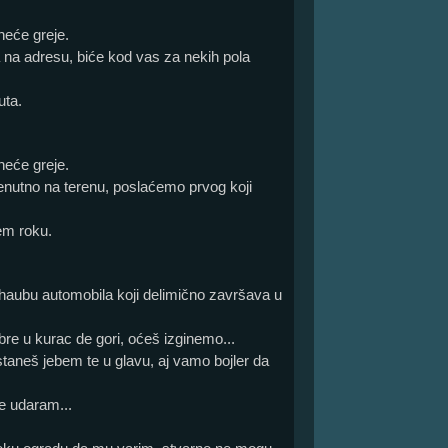
neće greje.
 na adresu, biće kod vas za nekih pola
uta.
neće greje.
renutno na terenu, poslaćemo prvog koji
em roku.
na haubu automobila koji delimično završava u
i bre u kurac de gori, oćeš izginemo...
 staneš jebem te u glavu, aj vamo bojler da
e udaram...