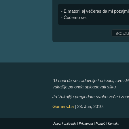
- E matori, aj večeras da mi pozajm
- Čućemo se.
pre 14 
"U nadi da se zadovolje korisnici, sve s
vukajlije pa onda uploadovati sliku.
Ja Vukajliju pregledam svako veče i znam
Gamers.ba
| 23. Jun, 2010.
Uslovi korišćenja
|
Privatnost
|
Pomoć
|
Kontakt