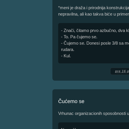
*meni je draža i prirodnija konstrukcij
nepravilna, ali kao takva biće u primer
- Znači, čitamo prvo azbučno, dva klik
- To. Pa čujemo se.
- Čujemo se. Donesi posle 3/8 sa m
rudara.
- Kul.
pre 16 
Čućemo se
Vrhunac organizacionih sposobnosti u