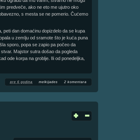
neku ogradu da mu varim, stvarno ne mogu
tim predveče, ako ne eto me ujutro oko
m obavezno, s mesta se ne pomerio. Čućemo
ra, peti dan domaćinu dopizdelo da se kupa
ropala u zemlju od sramote što je kuća puna
išla sporo, popa se zapio pa počeo da
ili stvar. Majstor sutra došao da pogleda
kad ode korpa na groblje. Ili od ponedeljka,
pre 6 godina
melkijades
2 komentara