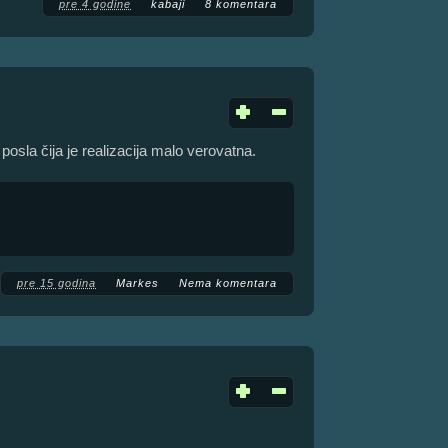
pre 4 godine
kabaji
8 komentara
osla čija je realizacija malo verovatna.
pre 15 godina
Markes
Nema komentara