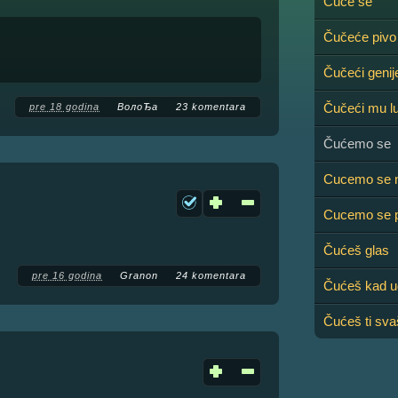
Čuće se
Čučeće pivo
Čučeći genij
Čučeći mu l
pre 18 godina
ВолоЂа
23 komentara
Čućemo se
Cucemo se n
Cucemo se p
Čućeš glas
pre 16 godina
Granon
24 komentara
Čućeš kad u
Čućeš ti sva