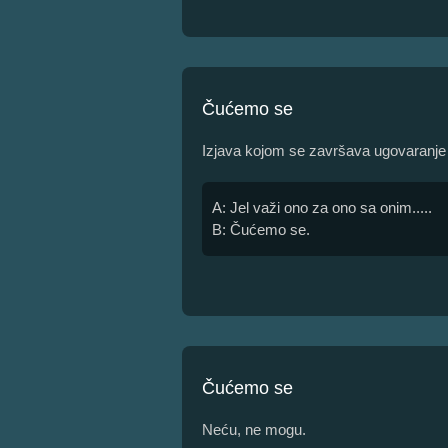
Čućemo se
Izjava kojom se završava ugovaranje p
A: Jel važi ono za ono sa onim.....
B: Čućemo se.
Čućemo se
Neću, ne mogu.