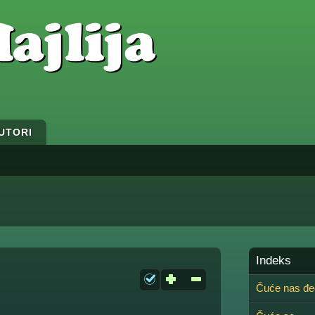
UTORI
Indeks
Čuće nas đe