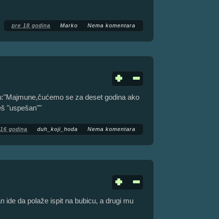
pre 18 godina
Marko
Nema komentara
u:"Majmune,čućemo se za deset godina ako
eš "uspešan""
 16 godina
duh_koji_hoda
Nema komentara
n ide da polaže ispit na bubicu, a drugi mu